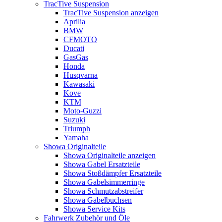
TracTive Suspension
TracTive Suspension anzeigen
Aprilia
BMW
CFMOTO
Ducati
GasGas
Honda
Husqvarna
Kawasaki
Kove
KTM
Moto-Guzzi
Suzuki
Triumph
Yamaha
Showa Originalteile
Showa Originalteile anzeigen
Showa Gabel Ersatzteile
Showa Stoßdämpfer Ersatzteile
Showa Gabelsimmerringe
Showa Schmutzabstreifer
Showa Gabelbuchsen
Showa Service Kits
Fahrwerk Zubehör und Öle