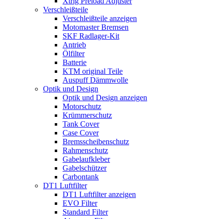
Xtrig Preload Adjuster
Verschleißteile
Verschleißteile anzeigen
Motomaster Bremsen
SKF Radlager-Kit
Antrieb
Ölfilter
Batterie
KTM original Teile
Auspuff Dämmwolle
Optik und Design
Optik und Design anzeigen
Motorschutz
Krümmerschutz
Tank Cover
Case Cover
Bremsscheibenschutz
Rahmenschutz
Gabelaufkleber
Gabelschützer
Carbontank
DT1 Luftfilter
DT1 Luftfilter anzeigen
EVO Filter
Standard Filter