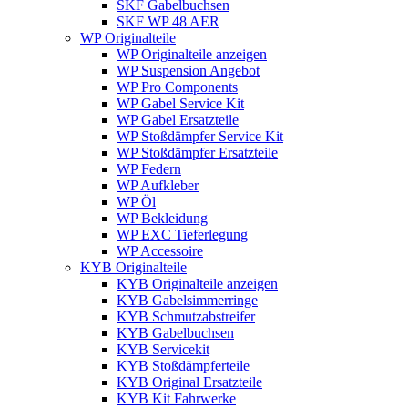
SKF Gabelbuchsen
SKF WP 48 AER
WP Originalteile
WP Originalteile anzeigen
WP Suspension Angebot
WP Pro Components
WP Gabel Service Kit
WP Gabel Ersatzteile
WP Stoßdämpfer Service Kit
WP Stoßdämpfer Ersatzteile
WP Federn
WP Aufkleber
WP Öl
WP Bekleidung
WP EXC Tieferlegung
WP Accessoire
KYB Originalteile
KYB Originalteile anzeigen
KYB Gabelsimmerringe
KYB Schmutzabstreifer
KYB Gabelbuchsen
KYB Servicekit
KYB Stoßdämpferteile
KYB Original Ersatzteile
KYB Kit Fahrwerke