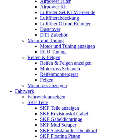
Airpower Filter
Airpower Kit
Luftfilter-Set KTM Freeride
Luftfilterabdeckung
Luftfilter Öl und Reiniger
Dustcover
DT1 Zubehör
Motor und Tuning
Motor und Tuning anzeigen
ECU Tuning
Reifen & Felgen
Reifen & Felgen anzeigen
Motocross Schlauch
Reifenmontiergerät
Felgen
Motocross anzeigen
Fahrwerk
Fahrwerk anzeigen
SKF Teile
SKF Teile anzeigen
SKF Revisionskit Gabel
SKF Gabeldichtringe
SKF Mud Scraper
SKF Stoßdämpfer Dichtkopf
SKF Floating Piston