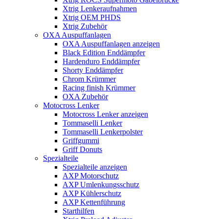
Xtrig Lenkeraufnahmen
Xtrig OEM PHDS
Xtrig Zubehör
OXA Auspuffanlagen
OXA Auspuffanlagen anzeigen
Black Edition Enddämpfer
Hardenduro Enddämpfer
Shorty Enddämpfer
Chrom Krümmer
Racing finish Krümmer
OXA Zubehör
Motocross Lenker
Motocross Lenker anzeigen
Tommaselli Lenker
Tommaselli Lenkerpolster
Griffgummi
Griff Donuts
Spezialteile
Spezialteile anzeigen
AXP Motorschutz
AXP Umlenkungsschutz
AXP Kühlerschutz
AXP Kettenführung
Starthilfen