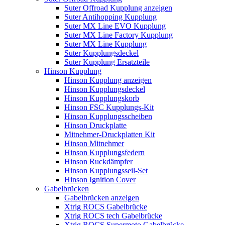
Suter Offroad Kupplung anzeigen
Suter Antihopping Kupplung
Suter MX Line EVO Kupplung
Suter MX Line Factory Kupplung
Suter MX Line Kupplung
Suter Kupplungsdeckel
Suter Kupplung Ersatzteile
Hinson Kupplung
Hinson Kupplung anzeigen
Hinson Kupplungsdeckel
Hinson Kupplungskorb
Hinson FSC Kupplungs-Kit
Hinson Kupplungsscheiben
Hinson Druckplatte
Mitnehmer-Druckplatten Kit
Hinson Mitnehmer
Hinson Kupplungsfedern
Hinson Ruckdämpfer
Hinson Kupplungsseil-Set
Hinson Ignition Cover
Gabelbrücken
Gabelbrücken anzeigen
Xtrig ROCS Gabelbrücke
Xtrig ROCS tech Gabelbrücke
Xtrig ROCS Supermoto Gabelbrücke