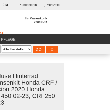
DE
Kundenlogin
Merkzettel
Ihr Warenkorb
0,00 EUR
ON
/ PFLEGE
%SALE%
luse Hinterrad
msenkit Honda CRF /
?
sion 2020 Honda
450 02-23, CRF250
23