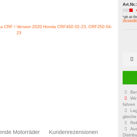
Art.Nr.:
*gilt ab B
Versandin
Ber
Wir
fahren
Lag
gleiche
Rek
Aus
ende Motorräder
Kundenrezensionen
Distribu