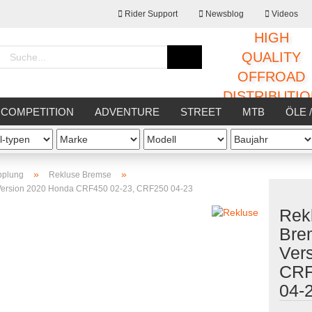
Rider Support
Newsblog
Videos
HIGH
Sprache auswählen
QUALITY
OFFROAD
DISTRIBUTI
Lieferland
COMPETITION
ADVENTURE
STREET
MTB
ÖLE 
STATT
SONSTIGES
»
»
pplung
Rekluse Bremse
 Version 2020 Honda CRF450 02-23, CRF250 04-23
Rek
Konto erstellen
Bre
Passwort vergessen
Ver
CRF
04-