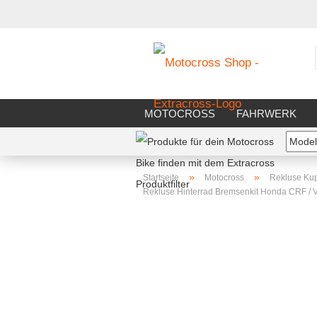
MOTOCROSS
FAHRWERK
FAHRERAUSSTATTUNG
WERK
»
»
Startseite
Motocross
Rekluse Ku
Rekluse Hinterrad Bremsenkit Honda CRF /