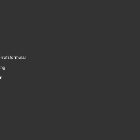
rrufsformular
ung
en