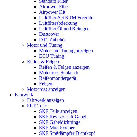
Standard Filter
Airpower Filter
Airpower Kit
Luftfilter-Set KTM Freeride
Luftfilterabdeckung
Luftfilter Öl und Reiniger
Dustcover
DT1 Zubehör
Motor und Tuning
Motor und Tuning anzeigen
ECU Tuning
Reifen & Felgen
Reifen & Felgen anzeigen
Motocross Schlauch
Reifenmontiergerät
Felgen
Motocross anzeigen
Fahrwerk
Fahrwerk anzeigen
SKF Teile
SKF Teile anzeigen
SKF Revisionskit Gabel
SKF Gabeldichtringe
SKF Mud Scraper
SKF Stoßdämpfer Dichtkopf