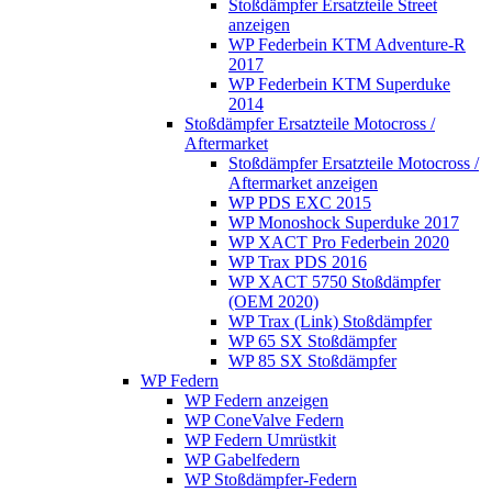
Stoßdämpfer Ersatzteile Street
anzeigen
WP Federbein KTM Adventure-R
2017
WP Federbein KTM Superduke
2014
Stoßdämpfer Ersatzteile Motocross /
Aftermarket
Stoßdämpfer Ersatzteile Motocross /
Aftermarket anzeigen
WP PDS EXC 2015
WP Monoshock Superduke 2017
WP XACT Pro Federbein 2020
WP Trax PDS 2016
WP XACT 5750 Stoßdämpfer
(OEM 2020)
WP Trax (Link) Stoßdämpfer
WP 65 SX Stoßdämpfer
WP 85 SX Stoßdämpfer
WP Federn
WP Federn anzeigen
WP ConeValve Federn
WP Federn Umrüstkit
WP Gabelfedern
WP Stoßdämpfer-Federn