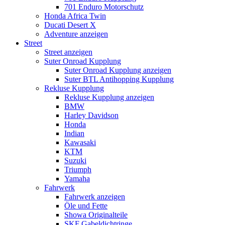
701 Enduro Motorschutz
Honda Africa Twin
Ducati Desert X
Adventure anzeigen
Street
Street anzeigen
Suter Onroad Kupplung
Suter Onroad Kupplung anzeigen
Suter BTL Antihopping Kupplung
Rekluse Kupplung
Rekluse Kupplung anzeigen
BMW
Harley Davidson
Honda
Indian
Kawasaki
KTM
Suzuki
Triumph
Yamaha
Fahrwerk
Fahrwerk anzeigen
Öle und Fette
Showa Originalteile
SKF Gabeldichtringe