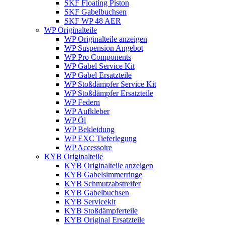
SKF Floating Piston
SKF Gabelbuchsen
SKF WP 48 AER
WP Originalteile
WP Originalteile anzeigen
WP Suspension Angebot
WP Pro Components
WP Gabel Service Kit
WP Gabel Ersatzteile
WP Stoßdämpfer Service Kit
WP Stoßdämpfer Ersatzteile
WP Federn
WP Aufkleber
WP Öl
WP Bekleidung
WP EXC Tieferlegung
WP Accessoire
KYB Originalteile
KYB Originalteile anzeigen
KYB Gabelsimmerringe
KYB Schmutzabstreifer
KYB Gabelbuchsen
KYB Servicekit
KYB Stoßdämpferteile
KYB Original Ersatzteile