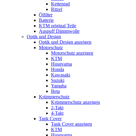
Kettenrad
Ritzel
Ölfilter
Batterie
KTM original Teile
Auspuff Dämmwolle
Optik und Design
Optik und Design anzeigen
Motorschutz
Motorschutz anzeigen
KTM
Husqvarna
Honda
Kawasaki
Suzuki
Yamaha
Beta
Krümmerschutz
Krümmerschutz anzeigen
2-Takt
4-Takt
Tank Cover
Tank Cover anzeigen
KTM
Husqvarna