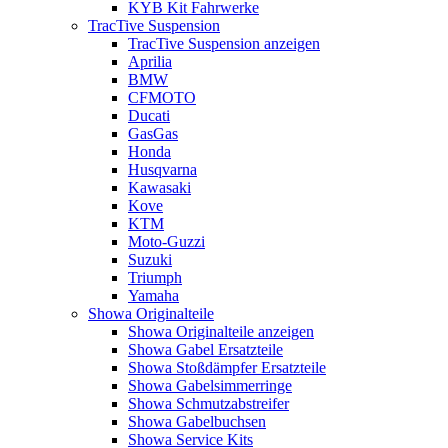
KYB Kit Fahrwerke
TracTive Suspension
TracTive Suspension anzeigen
Aprilia
BMW
CFMOTO
Ducati
GasGas
Honda
Husqvarna
Kawasaki
Kove
KTM
Moto-Guzzi
Suzuki
Triumph
Yamaha
Showa Originalteile
Showa Originalteile anzeigen
Showa Gabel Ersatzteile
Showa Stoßdämpfer Ersatzteile
Showa Gabelsimmerringe
Showa Schmutzabstreifer
Showa Gabelbuchsen
Showa Service Kits