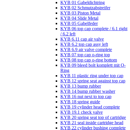
KYB 01 Gabeldichtring
KYB 02 Schmutzabstreifer
KYB 03 Piston Metal
KYB 04 Slide Metal
KYB 05 Gabelfeder
KYB 06 top cap complete / 6.1 right
/ 6.2 left
KYB 6.11 cap air valve
KYB 6.2 top cap assy left
KYB 6.9 air valve complete
KYB 07 top cap o-ring top
KYB 08 top cap o-ring bottom
KYB 09 bleed bolt komplett mit O-
Ring
KYB 11 plastic ring under top cap
KYB 12 spring seat against top cap
KYB 13 bump rubber
KYB 14 bump rubber washer
KYB 16 nut next to top cap
KYB 18 spring guide
KYB 19 cylinder head complete
KYB 19.1 check valve
KYB 20 spring seat top of cartridge
KYB 21 seal inside cartridge head
KYB 22 cylinder bushing complete