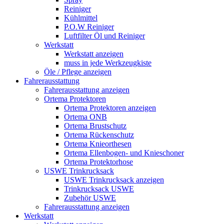
Reiniger
Kühlmittel
P.O.W Reiniger
Luftfilter Öl und Reiniger
Werkstatt
Werkstatt anzeigen
muss in jede Werkzeugkiste
Öle / Pflege anzeigen
Fahrerausstattung
Fahrerausstattung anzeigen
Ortema Protektoren
Ortema Protektoren anzeigen
Ortema ONB
Ortema Brustschutz
Ortema Rückenschutz
Ortema Knieorthesen
Ortema Ellenbogen- und Knieschoner
Ortema Protektorhose
USWE Trinkrucksack
USWE Trinkrucksack anzeigen
Trinkrucksack USWE
Zubehör USWE
Fahrerausstattung anzeigen
Werkstatt