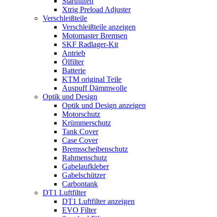
Starthilfen
Xtrig Preload Adjuster
Verschleißteile
Verschleißteile anzeigen
Motomaster Bremsen
SKF Radlager-Kit
Antrieb
Ölfilter
Batterie
KTM original Teile
Auspuff Dämmwolle
Optik und Design
Optik und Design anzeigen
Motorschutz
Krümmerschutz
Tank Cover
Case Cover
Bremsscheibenschutz
Rahmenschutz
Gabelaufkleber
Gabelschützer
Carbontank
DT1 Luftfilter
DT1 Luftfilter anzeigen
EVO Filter