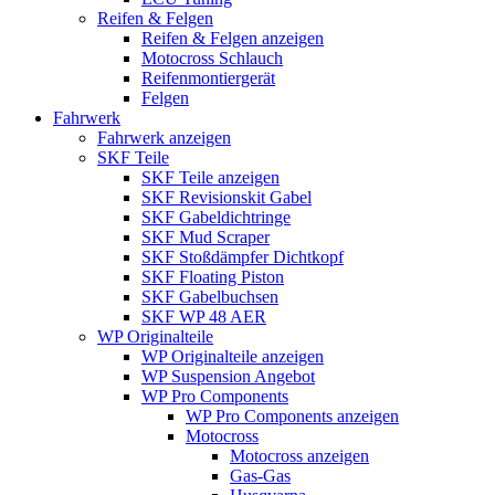
Reifen & Felgen
Reifen & Felgen anzeigen
Motocross Schlauch
Reifenmontiergerät
Felgen
Fahrwerk
Fahrwerk anzeigen
SKF Teile
SKF Teile anzeigen
SKF Revisionskit Gabel
SKF Gabeldichtringe
SKF Mud Scraper
SKF Stoßdämpfer Dichtkopf
SKF Floating Piston
SKF Gabelbuchsen
SKF WP 48 AER
WP Originalteile
WP Originalteile anzeigen
WP Suspension Angebot
WP Pro Components
WP Pro Components anzeigen
Motocross
Motocross anzeigen
Gas-Gas