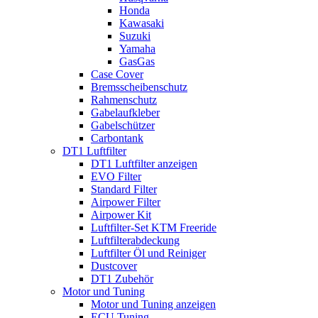
Honda
Kawasaki
Suzuki
Yamaha
GasGas
Case Cover
Bremsscheibenschutz
Rahmenschutz
Gabelaufkleber
Gabelschützer
Carbontank
DT1 Luftfilter
DT1 Luftfilter anzeigen
EVO Filter
Standard Filter
Airpower Filter
Airpower Kit
Luftfilter-Set KTM Freeride
Luftfilterabdeckung
Luftfilter Öl und Reiniger
Dustcover
DT1 Zubehör
Motor und Tuning
Motor und Tuning anzeigen
ECU Tuning