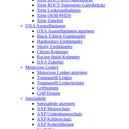
Xtrig ROCS Supermoto Gabelbrücke
Xtrig Lenkeraufnahmen
Xtrig OEM PHDS
Xtrig Zubehör
OXA Auspuffanlagen
OXA Auspuffanlagen anzeigen
Black Edition Enddämpfer
Hardenduro Enddämpfer
Shorty Enddämpfer
Chrom Krümmer
Racing finish Krümmer
OXA Zubehör
Motocross Lenker
Motocross Lenker anzeigen
Tommaselli Lenker
Tommaselli Lenkerpolster
Griffgummi
Griff Donuts
Spezialteile
Spezialteile anzeigen
AXP Motorschutz
AXP Umlenkungsschutz
AXP Kühlerschutz
AXP Kettenführung