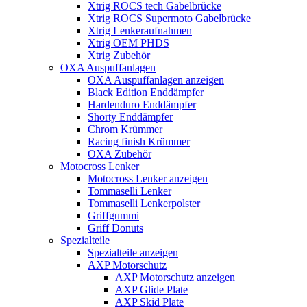
Xtrig ROCS tech Gabelbrücke
Xtrig ROCS Supermoto Gabelbrücke
Xtrig Lenkeraufnahmen
Xtrig OEM PHDS
Xtrig Zubehör
OXA Auspuffanlagen
OXA Auspuffanlagen anzeigen
Black Edition Enddämpfer
Hardenduro Enddämpfer
Shorty Enddämpfer
Chrom Krümmer
Racing finish Krümmer
OXA Zubehör
Motocross Lenker
Motocross Lenker anzeigen
Tommaselli Lenker
Tommaselli Lenkerpolster
Griffgummi
Griff Donuts
Spezialteile
Spezialteile anzeigen
AXP Motorschutz
AXP Motorschutz anzeigen
AXP Glide Plate
AXP Skid Plate