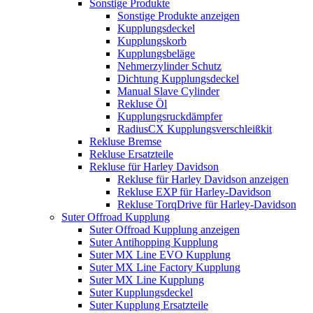
Sonstige Produkte
Sonstige Produkte anzeigen
Kupplungsdeckel
Kupplungskorb
Kupplungsbeläge
Nehmerzylinder Schutz
Dichtung Kupplungsdeckel
Manual Slave Cylinder
Rekluse Öl
Kupplungsruckdämpfer
RadiusCX Kupplungsverschleißkit
Rekluse Bremse
Rekluse Ersatzteile
Rekluse für Harley Davidson
Rekluse für Harley Davidson anzeigen
Rekluse EXP für Harley-Davidson
Rekluse TorqDrive für Harley-Davidson
Suter Offroad Kupplung
Suter Offroad Kupplung anzeigen
Suter Antihopping Kupplung
Suter MX Line EVO Kupplung
Suter MX Line Factory Kupplung
Suter MX Line Kupplung
Suter Kupplungsdeckel
Suter Kupplung Ersatzteile