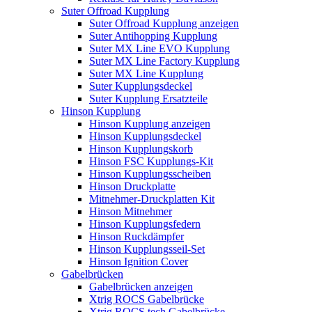
Suter Offroad Kupplung
Suter Offroad Kupplung anzeigen
Suter Antihopping Kupplung
Suter MX Line EVO Kupplung
Suter MX Line Factory Kupplung
Suter MX Line Kupplung
Suter Kupplungsdeckel
Suter Kupplung Ersatzteile
Hinson Kupplung
Hinson Kupplung anzeigen
Hinson Kupplungsdeckel
Hinson Kupplungskorb
Hinson FSC Kupplungs-Kit
Hinson Kupplungsscheiben
Hinson Druckplatte
Mitnehmer-Druckplatten Kit
Hinson Mitnehmer
Hinson Kupplungsfedern
Hinson Ruckdämpfer
Hinson Kupplungsseil-Set
Hinson Ignition Cover
Gabelbrücken
Gabelbrücken anzeigen
Xtrig ROCS Gabelbrücke
Xtrig ROCS tech Gabelbrücke