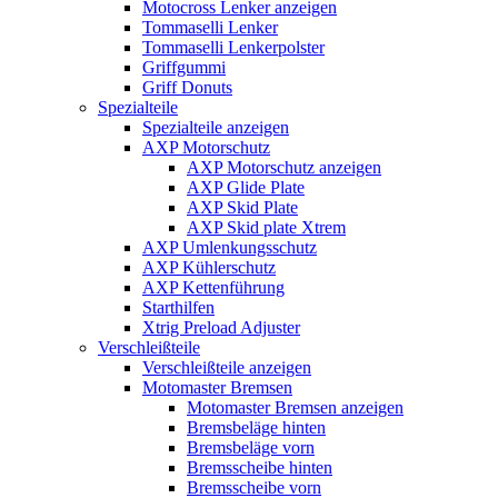
Motocross Lenker anzeigen
Tommaselli Lenker
Tommaselli Lenkerpolster
Griffgummi
Griff Donuts
Spezialteile
Spezialteile anzeigen
AXP Motorschutz
AXP Motorschutz anzeigen
AXP Glide Plate
AXP Skid Plate
AXP Skid plate Xtrem
AXP Umlenkungsschutz
AXP Kühlerschutz
AXP Kettenführung
Starthilfen
Xtrig Preload Adjuster
Verschleißteile
Verschleißteile anzeigen
Motomaster Bremsen
Motomaster Bremsen anzeigen
Bremsbeläge hinten
Bremsbeläge vorn
Bremsscheibe hinten
Bremsscheibe vorn