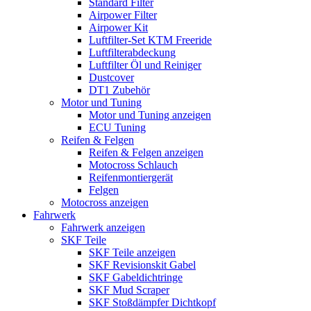
Standard Filter
Airpower Filter
Airpower Kit
Luftfilter-Set KTM Freeride
Luftfilterabdeckung
Luftfilter Öl und Reiniger
Dustcover
DT1 Zubehör
Motor und Tuning
Motor und Tuning anzeigen
ECU Tuning
Reifen & Felgen
Reifen & Felgen anzeigen
Motocross Schlauch
Reifenmontiergerät
Felgen
Motocross anzeigen
Fahrwerk
Fahrwerk anzeigen
SKF Teile
SKF Teile anzeigen
SKF Revisionskit Gabel
SKF Gabeldichtringe
SKF Mud Scraper
SKF Stoßdämpfer Dichtkopf