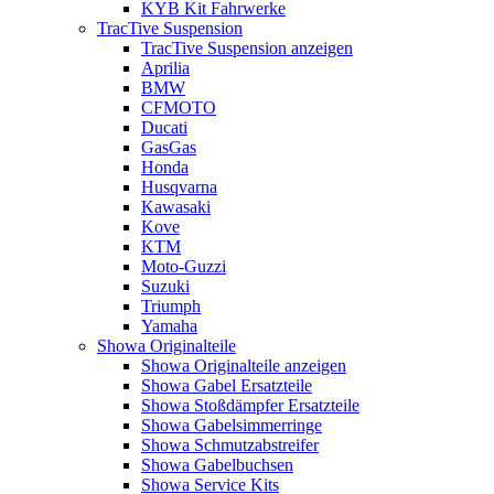
KYB Kit Fahrwerke
TracTive Suspension
TracTive Suspension anzeigen
Aprilia
BMW
CFMOTO
Ducati
GasGas
Honda
Husqvarna
Kawasaki
Kove
KTM
Moto-Guzzi
Suzuki
Triumph
Yamaha
Showa Originalteile
Showa Originalteile anzeigen
Showa Gabel Ersatzteile
Showa Stoßdämpfer Ersatzteile
Showa Gabelsimmerringe
Showa Schmutzabstreifer
Showa Gabelbuchsen
Showa Service Kits