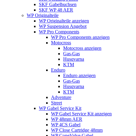
SKF Gabelbuchsen
SKF WP 48 AER
WP Originalteile
WP Originalteile anzeigen
WP Suspension Angebot
WP Pro Components
WP Pro Components anzeigen
Motocross
Motocross anzeigen
Gas-Gas
Husqvarna
KTM
Enduro
Enduro anzeigen
Gas-Gas
Husqvarna
KTM
Adventure
Street
WP Gabel Service Kit
WP Gabel Service Kit anzeigen
WP 48mm AER
WP 4CS Gabel
WP Close Cartridge 48mm
WP ConeValve Gabel