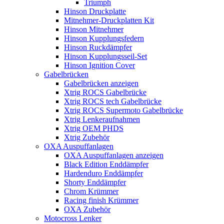
Triumph
Hinson Druckplatte
Mitnehmer-Druckplatten Kit
Hinson Mitnehmer
Hinson Kupplungsfedern
Hinson Ruckdämpfer
Hinson Kupplungsseil-Set
Hinson Ignition Cover
Gabelbrücken
Gabelbrücken anzeigen
Xtrig ROCS Gabelbrücke
Xtrig ROCS tech Gabelbrücke
Xtrig ROCS Supermoto Gabelbrücke
Xtrig Lenkeraufnahmen
Xtrig OEM PHDS
Xtrig Zubehör
OXA Auspuffanlagen
OXA Auspuffanlagen anzeigen
Black Edition Enddämpfer
Hardenduro Enddämpfer
Shorty Enddämpfer
Chrom Krümmer
Racing finish Krümmer
OXA Zubehör
Motocross Lenker