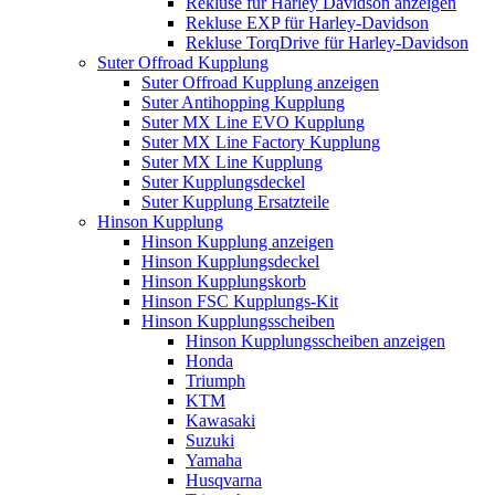
Rekluse für Harley Davidson anzeigen
Rekluse EXP für Harley-Davidson
Rekluse TorqDrive für Harley-Davidson
Suter Offroad Kupplung
Suter Offroad Kupplung anzeigen
Suter Antihopping Kupplung
Suter MX Line EVO Kupplung
Suter MX Line Factory Kupplung
Suter MX Line Kupplung
Suter Kupplungsdeckel
Suter Kupplung Ersatzteile
Hinson Kupplung
Hinson Kupplung anzeigen
Hinson Kupplungsdeckel
Hinson Kupplungskorb
Hinson FSC Kupplungs-Kit
Hinson Kupplungsscheiben
Hinson Kupplungsscheiben anzeigen
Honda
Triumph
KTM
Kawasaki
Suzuki
Yamaha
Husqvarna