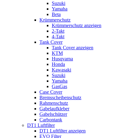
Suzuki
Yamaha
Beta
Krümmerschutz
Krümmerschutz anzeigen
2-Takt
4-Takt
Tank Cover
Tank Cover anzeigen
KTM
Husqvarna
Honda
Kawasaki
Suzuki
Yamaha
GasGas
Case Cover
Bremsscheibenschutz
Rahmenschutz
Gabelaufkleber
Gabelschützer
Carbontank
DT1 Luftfilter
DT1 Luftfilter anzeigen
EVO Filter