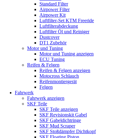
Standard Filter
Airpower Filter
Airpower Kit
Luftfilter-Set KTM Freeride
Luftfilterabdeckung
Luftfilter Öl und Reiniger
Dustcover
DT1 Zubehör
Motor und Tuning
Motor und Tuning anzeigen
ECU Tuning
Reifen & Felgen
Reifen & Felgen anzeigen
Motocross Schlauch
Reifenmontiergerät
Felgen
Fahrwerk
Fahrwerk anzeigen
SKF Teile
SKF Teile anzeigen
SKF Revisionskit Gabel
SKF Gabeldichtringe
SKF Mud Scraper
SKF Stoßdämpfer Dichtkopf
SKF Floating Piston