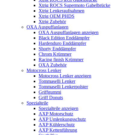
Xtrig ROCS Supermoto Gabelbrücke
Xtrig Lenkeraufnahmen
Xtrig OEM PHDS
Xtrig Zubehör
OXA Auspuffanlagen
OXA Auspuffanlagen anzeigen
Black Edition Enddämpfer
Hardenduro Enddämpfer
Shorty Enddämpfer
Chrom Krümmer
Racing finish Krümmer
OXA Zubehör
Motocross Lenker
Motocross Lenker anzeigen
Tommaselli Lenker
Tommaselli Lenkerpolster
Griffgummi
Griff Donuts
Spezialteile
Spezialteile anzeigen
AXP Motorschutz
AXP Umlenkungsschutz
AXP Kühlerschutz
AXP Kettenführung