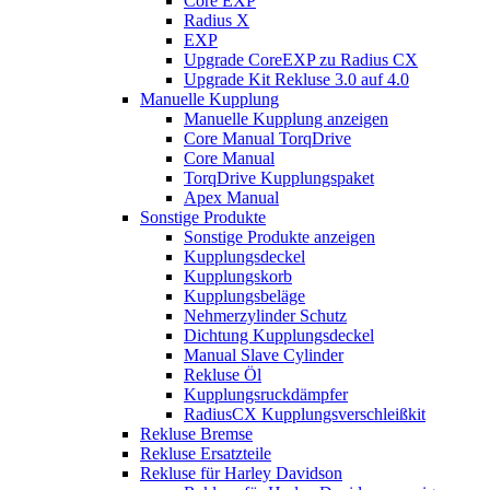
Core EXP
Radius X
EXP
Upgrade CoreEXP zu Radius CX
Upgrade Kit Rekluse 3.0 auf 4.0
Manuelle Kupplung
Manuelle Kupplung anzeigen
Core Manual TorqDrive
Core Manual
TorqDrive Kupplungspaket
Apex Manual
Sonstige Produkte
Sonstige Produkte anzeigen
Kupplungsdeckel
Kupplungskorb
Kupplungsbeläge
Nehmerzylinder Schutz
Dichtung Kupplungsdeckel
Manual Slave Cylinder
Rekluse Öl
Kupplungsruckdämpfer
RadiusCX Kupplungsverschleißkit
Rekluse Bremse
Rekluse Ersatzteile
Rekluse für Harley Davidson