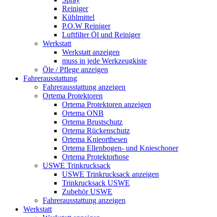
Reiniger
Kühlmittel
P.O.W Reiniger
Luftfilter Öl und Reiniger
Werkstatt
Werkstatt anzeigen
muss in jede Werkzeugkiste
Öle / Pflege anzeigen
Fahrerausstattung
Fahrerausstattung anzeigen
Ortema Protektoren
Ortema Protektoren anzeigen
Ortema ONB
Ortema Brustschutz
Ortema Rückenschutz
Ortema Knieorthesen
Ortema Ellenbogen- und Knieschoner
Ortema Protektorhose
USWE Trinkrucksack
USWE Trinkrucksack anzeigen
Trinkrucksack USWE
Zubehör USWE
Fahrerausstattung anzeigen
Werkstatt