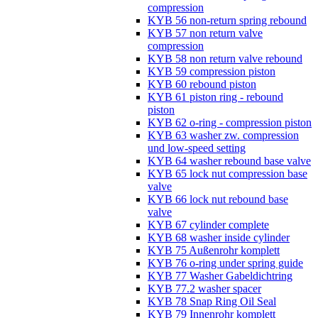
compression
KYB 56 non-return spring rebound
KYB 57 non return valve
compression
KYB 58 non return valve rebound
KYB 59 compression piston
KYB 60 rebound piston
KYB 61 piston ring - rebound
piston
KYB 62 o-ring - compression piston
KYB 63 washer zw. compression
und low-speed setting
KYB 64 washer rebound base valve
KYB 65 lock nut compression base
valve
KYB 66 lock nut rebound base
valve
KYB 67 cylinder complete
KYB 68 washer inside cylinder
KYB 75 Außenrohr komplett
KYB 76 o-ring under spring guide
KYB 77 Washer Gabeldichtring
KYB 77.2 washer spacer
KYB 78 Snap Ring Oil Seal
KYB 79 Innenrohr komplett