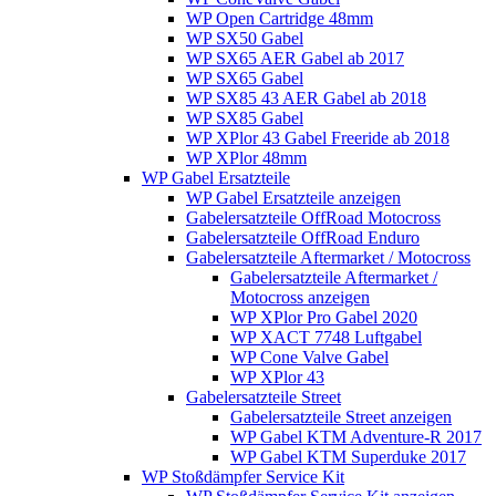
WP Open Cartridge 48mm
WP SX50 Gabel
WP SX65 AER Gabel ab 2017
WP SX65 Gabel
WP SX85 43 AER Gabel ab 2018
WP SX85 Gabel
WP XPlor 43 Gabel Freeride ab 2018
WP XPlor 48mm
WP Gabel Ersatzteile
WP Gabel Ersatzteile anzeigen
Gabelersatzteile OffRoad Motocross
Gabelersatzteile OffRoad Enduro
Gabelersatzteile Aftermarket / Motocross
Gabelersatzteile Aftermarket /
Motocross anzeigen
WP XPlor Pro Gabel 2020
WP XACT 7748 Luftgabel
WP Cone Valve Gabel
WP XPlor 43
Gabelersatzteile Street
Gabelersatzteile Street anzeigen
WP Gabel KTM Adventure-R 2017
WP Gabel KTM Superduke 2017
WP Stoßdämpfer Service Kit