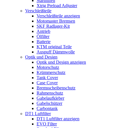
Starthilfen
Xtrig Preload Adjuster
Verschleißteile
Verschleißteile anzeigen
Motomaster Bremsen
SKF Radlager-Kit
Antrieb
Ölfilter
Batterie
KTM original Teile
Auspuff Dämmwolle
Optik und Design
Optik und Design anzeigen
Motorschutz
Krümmerschutz
Tank Cover
Case Cover
Bremsscheibenschutz
Rahmenschutz
Gabelaufkleber
Gabelschützer
Carbontank
DT1 Luftfilter
DT1 Luftfilter anzeigen
EVO Filter