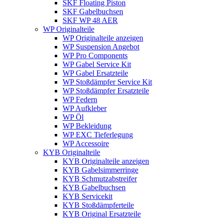
SKF Floating Piston
SKF Gabelbuchsen
SKF WP 48 AER
WP Originalteile
WP Originalteile anzeigen
WP Suspension Angebot
WP Pro Components
WP Gabel Service Kit
WP Gabel Ersatzteile
WP Stoßdämpfer Service Kit
WP Stoßdämpfer Ersatzteile
WP Federn
WP Aufkleber
WP Öl
WP Bekleidung
WP EXC Tieferlegung
WP Accessoire
KYB Originalteile
KYB Originalteile anzeigen
KYB Gabelsimmerringe
KYB Schmutzabstreifer
KYB Gabelbuchsen
KYB Servicekit
KYB Stoßdämpferteile
KYB Original Ersatzteile