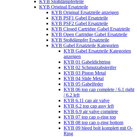
KYB Stoßdämpferteile
KYB Original Ersatzteile
KYB Original Ersatzteile anzeigen
KYB PSF1 Gabel Ersatzteile
KYB PSF2 Gabel Ersatzteile
KYB Closed Cartridge Gabel Ersatzteile
KYB Open Cartridge Gabel Ersatzteile
KYB Stoßdämpfer Ersatzteile
KYB Gabel Ersatzteile Kategorien
KYB Gabel Ersatzteile Kategorien
anzeigen
KYB 01 Gabeldichtring
KYB 02 Schmutzabstreifer
KYB 03 Piston Metal
KYB 04 Slide Metal
KYB 05 Gabelfeder
KYB 06 top cap complete / 6.1 right
/ 6.2 left
KYB 6.11 cap air valve
KYB 6.2 top cap assy left
KYB 6.9 air valve complete
KYB 07 top cap o-ring top
KYB 08 top cap o-ring bottom
KYB 09 bleed bolt komplett mit O-
Ring