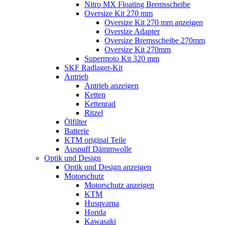
Nitro MX Floating Bremsscheibe
Oversize Kit 270 mm
Oversize Kit 270 mm anzeigen
Oversize Adapter
Oversize Bremsscheibe 270mm
Oversize Kit 270mm
Supermoto Kit 320 mm
SKF Radlager-Kit
Antrieb
Antrieb anzeigen
Ketten
Kettenrad
Ritzel
Ölfilter
Batterie
KTM original Teile
Auspuff Dämmwolle
Optik und Design
Optik und Design anzeigen
Motorschutz
Motorschutz anzeigen
KTM
Husqvarna
Honda
Kawasaki