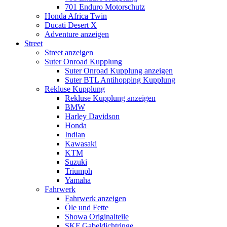
701 Enduro Motorschutz
Honda Africa Twin
Ducati Desert X
Adventure anzeigen
Street
Street anzeigen
Suter Onroad Kupplung
Suter Onroad Kupplung anzeigen
Suter BTL Antihopping Kupplung
Rekluse Kupplung
Rekluse Kupplung anzeigen
BMW
Harley Davidson
Honda
Indian
Kawasaki
KTM
Suzuki
Triumph
Yamaha
Fahrwerk
Fahrwerk anzeigen
Öle und Fette
Showa Originalteile
SKF Gabeldichtringe