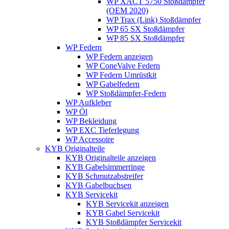
WP XACT 5750 Stoßdämpfer
(OEM 2020)
WP Trax (Link) Stoßdämpfer
WP 65 SX Stoßdämpfer
WP 85 SX Stoßdämpfer
WP Federn
WP Federn anzeigen
WP ConeValve Federn
WP Federn Umrüstkit
WP Gabelfedern
WP Stoßdämpfer-Federn
WP Aufkleber
WP Öl
WP Bekleidung
WP EXC Tieferlegung
WP Accessoire
KYB Originalteile
KYB Originalteile anzeigen
KYB Gabelsimmerringe
KYB Schmutzabstreifer
KYB Gabelbuchsen
KYB Servicekit
KYB Servicekit anzeigen
KYB Gabel Servicekit
KYB Stoßdämpfer Servicekit