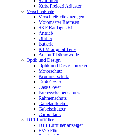
Starthilfen
Xtrig Preload Adjuster
Verschleißteile
Verschleißteile anzeigen
Motomaster Bremsen
SKF Radlager-Kit
Antrieb
Ölfilter
Batterie
KTM original Teile
Auspuff Dämmwolle
Optik und Design
Optik und Design anzeigen
Motorschutz
Krümmerschutz
Tank Cover
Case Cover
Bremsscheibenschutz
Rahmenschutz
Gabelaufkleber
Gabelschützer
Carbontank
DT1 Luftfilter
DT1 Luftfilter anzeigen
EVO Filter