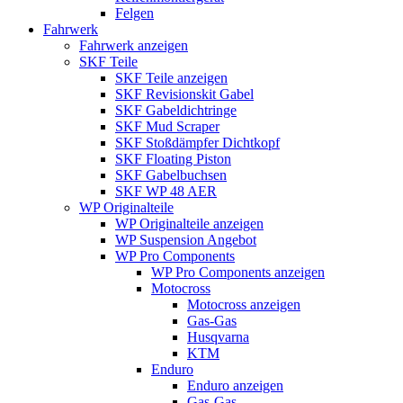
Felgen
Fahrwerk
Fahrwerk anzeigen
SKF Teile
SKF Teile anzeigen
SKF Revisionskit Gabel
SKF Gabeldichtringe
SKF Mud Scraper
SKF Stoßdämpfer Dichtkopf
SKF Floating Piston
SKF Gabelbuchsen
SKF WP 48 AER
WP Originalteile
WP Originalteile anzeigen
WP Suspension Angebot
WP Pro Components
WP Pro Components anzeigen
Motocross
Motocross anzeigen
Gas-Gas
Husqvarna
KTM
Enduro
Enduro anzeigen
Gas-Gas