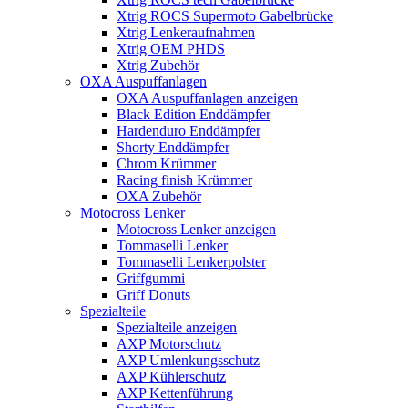
Xtrig ROCS Supermoto Gabelbrücke
Xtrig Lenkeraufnahmen
Xtrig OEM PHDS
Xtrig Zubehör
OXA Auspuffanlagen
OXA Auspuffanlagen anzeigen
Black Edition Enddämpfer
Hardenduro Enddämpfer
Shorty Enddämpfer
Chrom Krümmer
Racing finish Krümmer
OXA Zubehör
Motocross Lenker
Motocross Lenker anzeigen
Tommaselli Lenker
Tommaselli Lenkerpolster
Griffgummi
Griff Donuts
Spezialteile
Spezialteile anzeigen
AXP Motorschutz
AXP Umlenkungsschutz
AXP Kühlerschutz
AXP Kettenführung