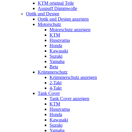
KTM original Teile
Auspuff Dämmwolle
Optik und Design
Optik und Design anzeigen
Motorschutz
Motorschutz anzeigen
KTM
Husqvarna
Honda
Kawasaki
Suzuki
Yamaha
Beta
Krümmerschutz
Krümmerschutz anzeigen
2-Takt
4-Takt
Tank Cover
Tank Cover anzeigen
KTM
Husqvarna
Honda
Kawasaki
Suzuki
Yamaha