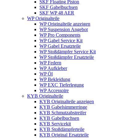
SKF Floating Piston
SKF Gabelbuchsen
SKF WP 48 AER
WP Originalteile
WP Originalteile anzeigen
WP Suspension Angebot
WP Pro Components
WP Gabel Service Kit
WP Gabel Ersatzteile
WP Stoßdämpfer Service Kit
WP Stoßdämpfer Ersatzteile
WP Federn
WP Aufkleber
WP Öl
WP Bekleidung
WP EXC Tieferlegung
WP Accessoire
KYB Originalteile
KYB Originalteile anzeigen
KYB Gabelsimmerringe
KYB Schmutzabstreifer
KYB Gabelbuchsen
KYB Servicekit
KYB Stoßdämpferteile
KYB Original Ersatzteile