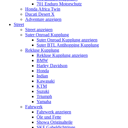
701 Enduro Motorschutz
Honda Africa Twin
Ducati Desert X
Adventure anzeigen
Street
Street anzeigen
Suter Onroad Kupplung
Suter Onroad Kupplung anzeigen
Suter BTL Antihopping Kupplung
Rekluse Kupplung
Rekluse Kupplung anzeigen
BMW
Harley Davidson
Honda
Indian
Kawasaki
KTM
Suzuki
Triumph
Yamaha
Fahrwerk
Fahrwerk anzeigen
Öle und Fette
Showa Originalteile
SKF Gabeldichtringe