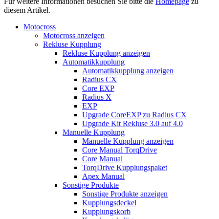
Für weitere Informationen besuchen Sie bitte die
Homepage
zu
diesem Artikel.
Motocross
Motocross anzeigen
Rekluse Kupplung
Rekluse Kupplung anzeigen
Automatikkupplung
Automatikkupplung anzeigen
Radius CX
Core EXP
Radius X
EXP
Upgrade CoreEXP zu Radius CX
Upgrade Kit Rekluse 3.0 auf 4.0
Manuelle Kupplung
Manuelle Kupplung anzeigen
Core Manual TorqDrive
Core Manual
TorqDrive Kupplungspaket
Apex Manual
Sonstige Produkte
Sonstige Produkte anzeigen
Kupplungsdeckel
Kupplungskorb