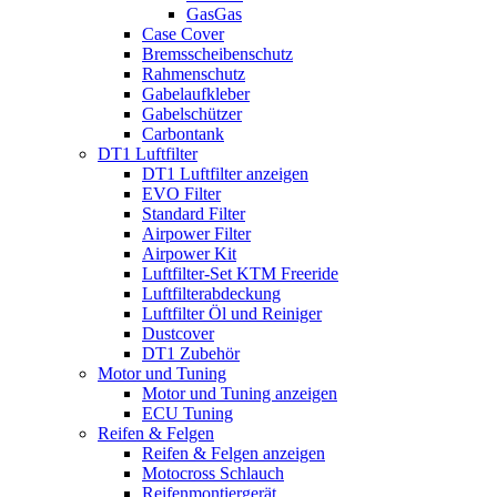
GasGas
Case Cover
Bremsscheibenschutz
Rahmenschutz
Gabelaufkleber
Gabelschützer
Carbontank
DT1 Luftfilter
DT1 Luftfilter anzeigen
EVO Filter
Standard Filter
Airpower Filter
Airpower Kit
Luftfilter-Set KTM Freeride
Luftfilterabdeckung
Luftfilter Öl und Reiniger
Dustcover
DT1 Zubehör
Motor und Tuning
Motor und Tuning anzeigen
ECU Tuning
Reifen & Felgen
Reifen & Felgen anzeigen
Motocross Schlauch
Reifenmontiergerät