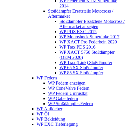
WP Federbein KTM Superduke
2014
Stoßdämpfer Ersatzteile Motocross /
Aftermarket
Stoßdämpfer Ersatzteile Motocross /
Aftermarket anzeigen
WP PDS EXC 2015
WP Monoshock Superduke 2017
WP XACT Pro Federbein 2020
WP Trax PDS 2016
WP XACT 5750 Stoßdämpfer
(OEM 2020)
WP Trax (Link) Stoßdämpfer
WP 65 SX Stoßdämpfer
WP 85 SX Stoßdämpfer
WP Federn
WP Federn anzeigen
WP ConeValve Federn
WP Federn Umrüstkit
WP Gabelfedern
WP Stoßdämpfer-Federn
WP Aufkleber
WP Öl
WP Bekleidung
WP EXC Tieferlegung