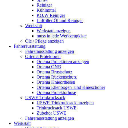
Reiniger
Kühlmittel
P.O.W Reiniger
Luftfilter Öl und Reiniger
Werkstatt
Werkstatt anzeigen
muss in jede Werkzeugkiste
Öle / Pflege anzeigen
Fahrerausstattung
Fahrerausstattung anzeigen
Ortema Protektoren
Ortema Protektoren anzeigen
Ortema ONB
Ortema Brustschutz
Ortema Rückenschutz
Ortema Knieorthesen
Ortema Ellenbogen- und Knieschoner
Ortema Protektorhose
USWE Trinkrucksack
USWE Trinkrucksack anzeigen
Trinkrucksack USWE
Zubehör USWE
Fahrerausstattung anzeigen
Werkstatt