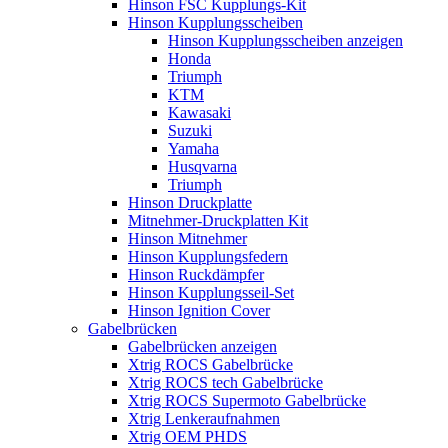
Hinson FSC Kupplungs-Kit
Hinson Kupplungsscheiben
Hinson Kupplungsscheiben anzeigen
Honda
Triumph
KTM
Kawasaki
Suzuki
Yamaha
Husqvarna
Triumph
Hinson Druckplatte
Mitnehmer-Druckplatten Kit
Hinson Mitnehmer
Hinson Kupplungsfedern
Hinson Ruckdämpfer
Hinson Kupplungsseil-Set
Hinson Ignition Cover
Gabelbrücken
Gabelbrücken anzeigen
Xtrig ROCS Gabelbrücke
Xtrig ROCS tech Gabelbrücke
Xtrig ROCS Supermoto Gabelbrücke
Xtrig Lenkeraufnahmen
Xtrig OEM PHDS