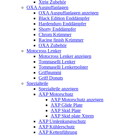
Xtrig Zubehör
OXA Auspuffanlagen
OXA Auspuffanlagen anzeigen
Black Edition Enddämpfer
Hardenduro Enddämpfer
Shorty Enddämpfer
Chrom Krümmer
Racing finish Krümmer
OXA Zubehör
Motocross Lenker
Motocross Lenker anzeigen
Tommaselli Lenker
Tommaselli Lenkerpolster
Griffgummi
Griff Donuts
Spezialteile
Spezialteile anzeigen
AXP Motorschutz
AXP Motorschutz anzeigen
AXP Glide Plate
AXP Skid Plate
AXP Skid plate Xtrem
AXP Umlenkungsschutz
AXP Kühlerschutz
AXP Kettenführung