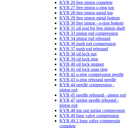
KYB 26 free piston complete
KYB 27 free piston o-ring top
KYB 28 free piston metal top
KYB 29 free piston metal bottom
KYB 30 free piston - o-ring bottom
KYB 31 oil seal for free piston shaft
KYB 33 piston rod compression
KYB 34 piston rod rebound
KYB 36 push rod compression
KYB 37 push rod rebound
KYB 38 oil lock nut
KYB 39 oil lock ring
KYB 40 oil lock stopper
KYB 41 oil lock snap ring
KYB 42 o-ring compression needle
KYB 43 o-ring rebound needle
KYB 44 needle compression -
piston rod
KYB 45 needle rebound - piston rod
KYB 47 spring needle rebound -
piston rod
KYB 48 top out spring compression
KYB 49 base valve compression
KYB 49.1 base valve compressin
complete