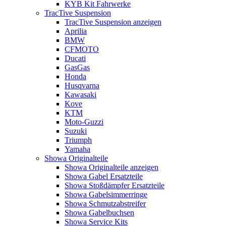
KYB Kit Fahrwerke
TracTive Suspension
TracTive Suspension anzeigen
Aprilia
BMW
CFMOTO
Ducati
GasGas
Honda
Husqvarna
Kawasaki
Kove
KTM
Moto-Guzzi
Suzuki
Triumph
Yamaha
Showa Originalteile
Showa Originalteile anzeigen
Showa Gabel Ersatzteile
Showa Stoßdämpfer Ersatzteile
Showa Gabelsimmerringe
Showa Schmutzabstreifer
Showa Gabelbuchsen
Showa Service Kits