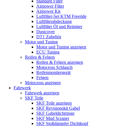
Standard Filter
Airpower Filter
Airpower Kit
Luftfilter-Set KTM Freeride
Luftfilterabdeckung
Luftfilter Öl und Reiniger
Dustcover
DT1 Zubehör
Motor und Tuning
Motor und Tuning anzeigen
ECU Tuning
Reifen & Felgen
Reifen & Felgen anzeigen
Motocross Schlauch
Reifenmontiergerät
Felgen
Motocross anzeigen
Fahrwerk
Fahrwerk anzeigen
SKF Teile
SKF Teile anzeigen
SKF Revisionskit Gabel
SKF Gabeldichtringe
SKF Mud Scraper
SKF Stoßdämpfer Dichtkopf