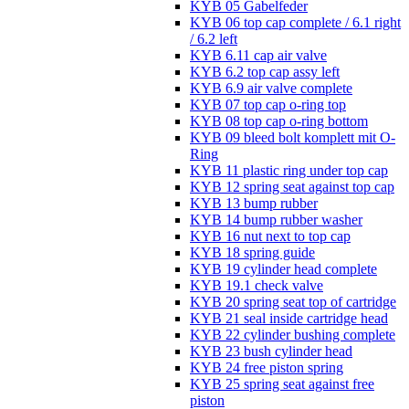
KYB 05 Gabelfeder
KYB 06 top cap complete / 6.1 right
/ 6.2 left
KYB 6.11 cap air valve
KYB 6.2 top cap assy left
KYB 6.9 air valve complete
KYB 07 top cap o-ring top
KYB 08 top cap o-ring bottom
KYB 09 bleed bolt komplett mit O-
Ring
KYB 11 plastic ring under top cap
KYB 12 spring seat against top cap
KYB 13 bump rubber
KYB 14 bump rubber washer
KYB 16 nut next to top cap
KYB 18 spring guide
KYB 19 cylinder head complete
KYB 19.1 check valve
KYB 20 spring seat top of cartridge
KYB 21 seal inside cartridge head
KYB 22 cylinder bushing complete
KYB 23 bush cylinder head
KYB 24 free piston spring
KYB 25 spring seat against free
piston