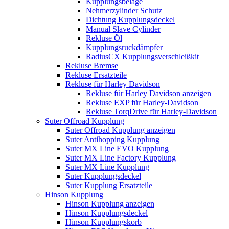
Kupplungsbeläge
Nehmerzylinder Schutz
Dichtung Kupplungsdeckel
Manual Slave Cylinder
Rekluse Öl
Kupplungsruckdämpfer
RadiusCX Kupplungsverschleißkit
Rekluse Bremse
Rekluse Ersatzteile
Rekluse für Harley Davidson
Rekluse für Harley Davidson anzeigen
Rekluse EXP für Harley-Davidson
Rekluse TorqDrive für Harley-Davidson
Suter Offroad Kupplung
Suter Offroad Kupplung anzeigen
Suter Antihopping Kupplung
Suter MX Line EVO Kupplung
Suter MX Line Factory Kupplung
Suter MX Line Kupplung
Suter Kupplungsdeckel
Suter Kupplung Ersatzteile
Hinson Kupplung
Hinson Kupplung anzeigen
Hinson Kupplungsdeckel
Hinson Kupplungskorb