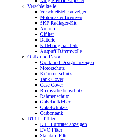
Xtrig Preload Adjuster
Verschleißteile
Verschleißteile anzeigen
Motomaster Bremsen
SKF Radlager-Kit
Antrieb
Ölfilter
Batterie
KTM original Teile
Auspuff Dämmwolle
Optik und Design
Optik und Design anzeigen
Motorschutz
Krümmerschutz
Tank Cover
Case Cover
Bremsscheibenschutz
Rahmenschutz
Gabelaufkleber
Gabelschützer
Carbontank
DT1 Luftfilter
DT1 Luftfilter anzeigen
EVO Filter
Standard Filter