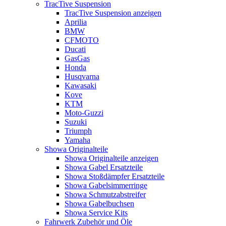
TracTive Suspension
TracTive Suspension anzeigen
Aprilia
BMW
CFMOTO
Ducati
GasGas
Honda
Husqvarna
Kawasaki
Kove
KTM
Moto-Guzzi
Suzuki
Triumph
Yamaha
Showa Originalteile
Showa Originalteile anzeigen
Showa Gabel Ersatzteile
Showa Stoßdämpfer Ersatzteile
Showa Gabelsimmerringe
Showa Schmutzabstreifer
Showa Gabelbuchsen
Showa Service Kits
Fahrwerk Zubehör und Öle