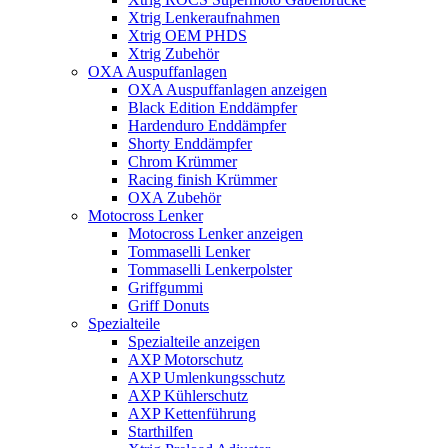
Xtrig Lenkeraufnahmen
Xtrig OEM PHDS
Xtrig Zubehör
OXA Auspuffanlagen
OXA Auspuffanlagen anzeigen
Black Edition Enddämpfer
Hardenduro Enddämpfer
Shorty Enddämpfer
Chrom Krümmer
Racing finish Krümmer
OXA Zubehör
Motocross Lenker
Motocross Lenker anzeigen
Tommaselli Lenker
Tommaselli Lenkerpolster
Griffgummi
Griff Donuts
Spezialteile
Spezialteile anzeigen
AXP Motorschutz
AXP Umlenkungsschutz
AXP Kühlerschutz
AXP Kettenführung
Starthilfen