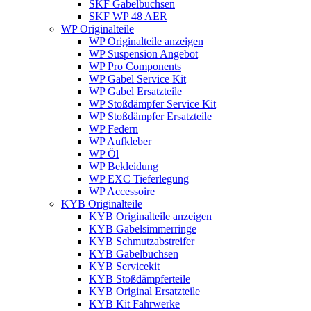
SKF Gabelbuchsen
SKF WP 48 AER
WP Originalteile
WP Originalteile anzeigen
WP Suspension Angebot
WP Pro Components
WP Gabel Service Kit
WP Gabel Ersatzteile
WP Stoßdämpfer Service Kit
WP Stoßdämpfer Ersatzteile
WP Federn
WP Aufkleber
WP Öl
WP Bekleidung
WP EXC Tieferlegung
WP Accessoire
KYB Originalteile
KYB Originalteile anzeigen
KYB Gabelsimmerringe
KYB Schmutzabstreifer
KYB Gabelbuchsen
KYB Servicekit
KYB Stoßdämpferteile
KYB Original Ersatzteile
KYB Kit Fahrwerke