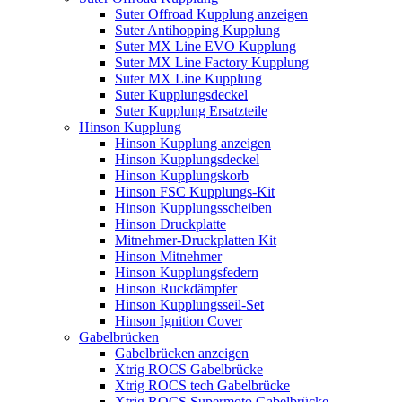
Suter Offroad Kupplung anzeigen
Suter Antihopping Kupplung
Suter MX Line EVO Kupplung
Suter MX Line Factory Kupplung
Suter MX Line Kupplung
Suter Kupplungsdeckel
Suter Kupplung Ersatzteile
Hinson Kupplung
Hinson Kupplung anzeigen
Hinson Kupplungsdeckel
Hinson Kupplungskorb
Hinson FSC Kupplungs-Kit
Hinson Kupplungsscheiben
Hinson Druckplatte
Mitnehmer-Druckplatten Kit
Hinson Mitnehmer
Hinson Kupplungsfedern
Hinson Ruckdämpfer
Hinson Kupplungsseil-Set
Hinson Ignition Cover
Gabelbrücken
Gabelbrücken anzeigen
Xtrig ROCS Gabelbrücke
Xtrig ROCS tech Gabelbrücke
Xtrig ROCS Supermoto Gabelbrücke