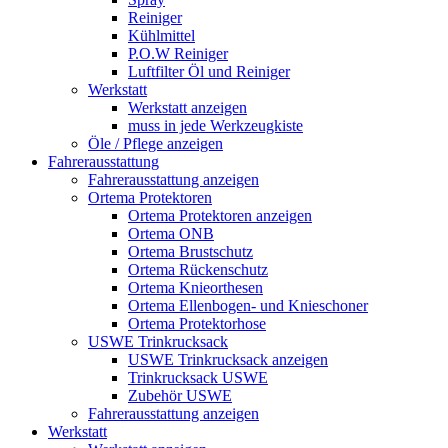
Reiniger
Kühlmittel
P.O.W Reiniger
Luftfilter Öl und Reiniger
Werkstatt
Werkstatt anzeigen
muss in jede Werkzeugkiste
Öle / Pflege anzeigen
Fahrerausstattung
Fahrerausstattung anzeigen
Ortema Protektoren
Ortema Protektoren anzeigen
Ortema ONB
Ortema Brustschutz
Ortema Rückenschutz
Ortema Knieorthesen
Ortema Ellenbogen- und Knieschoner
Ortema Protektorhose
USWE Trinkrucksack
USWE Trinkrucksack anzeigen
Trinkrucksack USWE
Zubehör USWE
Fahrerausstattung anzeigen
Werkstatt