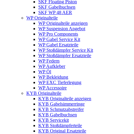
SKF Floating Piston
SKF Gabelbuchsen
SKF WP 48 AER
WP Originalteile
WP Originalteile anzeigen
WP Suspension Angebot
WP Pro Components
WP Gabel Service Kit
WP Gabel Ersatzteile
WP Stoßdämpfer Service Kit
WP Stoßdämpfer Ersatzteile
WP Federn
WP Aufkleber
WP Öl
WP Bekleidung
WP EXC Tieferlegung
WP Accessoire
KYB Originalteile
KYB Originalteile anzeigen
KYB Gabelsimmerringe
KYB Schmutzabstreifer
KYB Gabelbuchsen
KYB Servicekit
KYB Stoßdämpferteile
KYB Original Ersatzteile