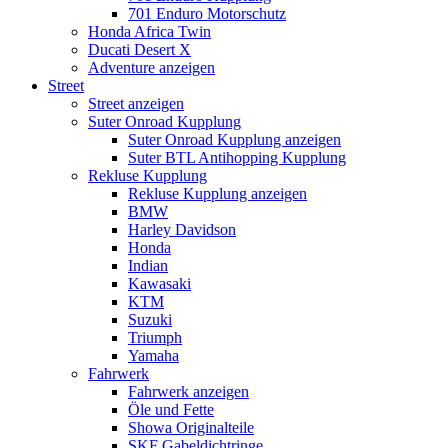
701 Enduro Motorschutz
Honda Africa Twin
Ducati Desert X
Adventure anzeigen
Street
Street anzeigen
Suter Onroad Kupplung
Suter Onroad Kupplung anzeigen
Suter BTL Antihopping Kupplung
Rekluse Kupplung
Rekluse Kupplung anzeigen
BMW
Harley Davidson
Honda
Indian
Kawasaki
KTM
Suzuki
Triumph
Yamaha
Fahrwerk
Fahrwerk anzeigen
Öle und Fette
Showa Originalteile
SKF Gabeldichtringe