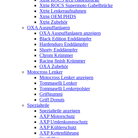
Xtrig ROCS Supermoto Gabelbrücke
Xtrig Lenkeraufnahmen
Xtrig OEM PHDS
Xtrig Zubehör
OXA Auspuffanlagen
OXA Auspuffanlagen anzeigen
Black Edition Enddämpfer
Hardenduro Enddämpfer
Shorty Enddämpfer
Chrom Krümmer
Racing finish Krümmer
OXA Zubehör
Motocross Lenker
Motocross Lenker anzeigen
Tommaselli Lenker
Tommaselli Lenkerpolster
Griffgummi
Griff Donuts
Spezialteile
Spezialteile anzeigen
AXP Motorschutz
AXP Umlenkungsschutz
AXP Kühlerschutz
AXP Kettenführung