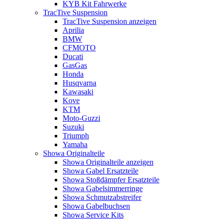
KYB Kit Fahrwerke
TracTive Suspension
TracTive Suspension anzeigen
Aprilia
BMW
CFMOTO
Ducati
GasGas
Honda
Husqvarna
Kawasaki
Kove
KTM
Moto-Guzzi
Suzuki
Triumph
Yamaha
Showa Originalteile
Showa Originalteile anzeigen
Showa Gabel Ersatzteile
Showa Stoßdämpfer Ersatzteile
Showa Gabelsimmerringe
Showa Schmutzabstreifer
Showa Gabelbuchsen
Showa Service Kits