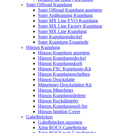
Suter Offroad Kupplung
Suter Offroad Kupplung anzeigen
Suter Antihopping Kupplung
Suter MX Line EVO Kupplung
Suter MX Line Factory Kupplung
Suter MX Line Kupplung
Suter Kupplungsdeckel
Suter Kupplung Ersatzteile
Hinson Kupplung
Hinson Kupplung anzeigen
Hinson Kupplungsdeckel
Hinson Kupplungskorb
Hinson FSC Kupplungs-Kit
Hinson Kupplungsscheiben
Hinson Druckplatte
Mitnehmer-Druckplatten Kit
Hinson Mitnehmer
Hinson Kupplungsfedern
Hinson Ruckdämpfer
Hinson Kupplungsseil-Set
Hinson Ignition Cover
Gabelbrücken
Gabelbrücken anzeigen
Xtrig ROCS Gabelbrücke
Xtrig ROCS tech Gabelbrücke