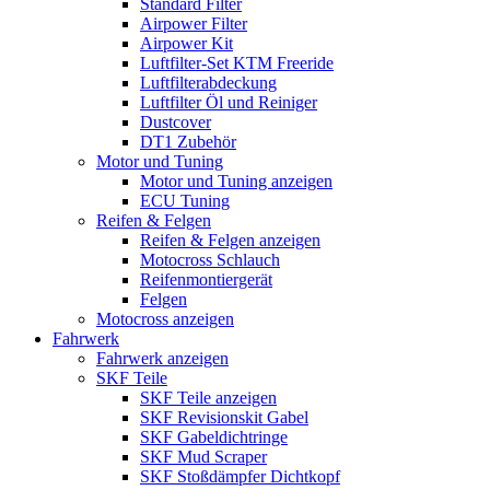
Standard Filter
Airpower Filter
Airpower Kit
Luftfilter-Set KTM Freeride
Luftfilterabdeckung
Luftfilter Öl und Reiniger
Dustcover
DT1 Zubehör
Motor und Tuning
Motor und Tuning anzeigen
ECU Tuning
Reifen & Felgen
Reifen & Felgen anzeigen
Motocross Schlauch
Reifenmontiergerät
Felgen
Motocross anzeigen
Fahrwerk
Fahrwerk anzeigen
SKF Teile
SKF Teile anzeigen
SKF Revisionskit Gabel
SKF Gabeldichtringe
SKF Mud Scraper
SKF Stoßdämpfer Dichtkopf