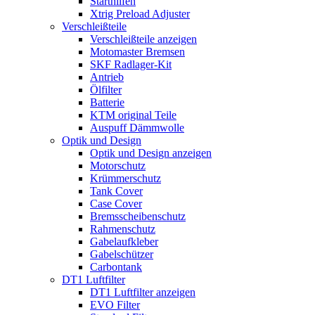
Starthilfen
Xtrig Preload Adjuster
Verschleißteile
Verschleißteile anzeigen
Motomaster Bremsen
SKF Radlager-Kit
Antrieb
Ölfilter
Batterie
KTM original Teile
Auspuff Dämmwolle
Optik und Design
Optik und Design anzeigen
Motorschutz
Krümmerschutz
Tank Cover
Case Cover
Bremsscheibenschutz
Rahmenschutz
Gabelaufkleber
Gabelschützer
Carbontank
DT1 Luftfilter
DT1 Luftfilter anzeigen
EVO Filter