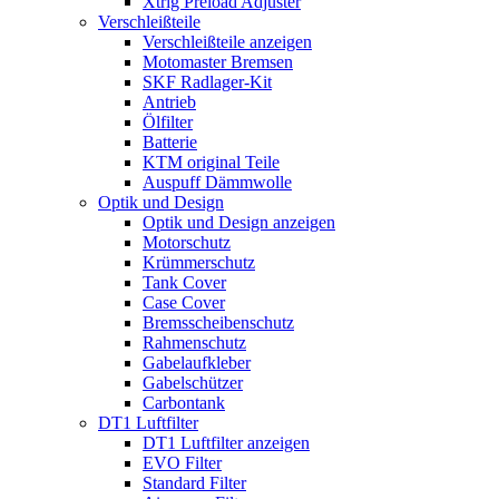
Xtrig Preload Adjuster
Verschleißteile
Verschleißteile anzeigen
Motomaster Bremsen
SKF Radlager-Kit
Antrieb
Ölfilter
Batterie
KTM original Teile
Auspuff Dämmwolle
Optik und Design
Optik und Design anzeigen
Motorschutz
Krümmerschutz
Tank Cover
Case Cover
Bremsscheibenschutz
Rahmenschutz
Gabelaufkleber
Gabelschützer
Carbontank
DT1 Luftfilter
DT1 Luftfilter anzeigen
EVO Filter
Standard Filter