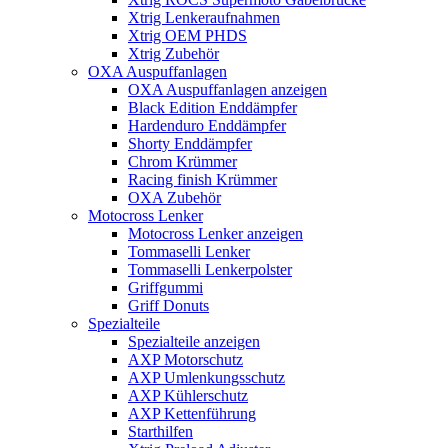
Xtrig Lenkeraufnahmen
Xtrig OEM PHDS
Xtrig Zubehör
OXA Auspuffanlagen
OXA Auspuffanlagen anzeigen
Black Edition Enddämpfer
Hardenduro Enddämpfer
Shorty Enddämpfer
Chrom Krümmer
Racing finish Krümmer
OXA Zubehör
Motocross Lenker
Motocross Lenker anzeigen
Tommaselli Lenker
Tommaselli Lenkerpolster
Griffgummi
Griff Donuts
Spezialteile
Spezialteile anzeigen
AXP Motorschutz
AXP Umlenkungsschutz
AXP Kühlerschutz
AXP Kettenführung
Starthilfen