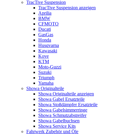
TracTive Suspension
TracTive Suspension anzeigen
Aprilia
BMW
CFMOTO
Ducati
GasGas
Honda
Husqvarna
Kawasaki
Kove
KTM
Moto-Guzzi
Suzuki
Triumph
Yamaha
Showa Originalteile
Showa Originalteile anzeigen
Showa Gabel Ersatzteile
Showa Stoßdämpfer Ersatzteile
Showa Gabelsimmerringe
Showa Schmutzabstreifer
Showa Gabelbuchsen
Showa Service Kits
Fahrwerk Zubehör und Öle