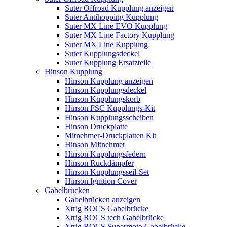
Suter Offroad Kupplung anzeigen
Suter Antihopping Kupplung
Suter MX Line EVO Kupplung
Suter MX Line Factory Kupplung
Suter MX Line Kupplung
Suter Kupplungsdeckel
Suter Kupplung Ersatzteile
Hinson Kupplung
Hinson Kupplung anzeigen
Hinson Kupplungsdeckel
Hinson Kupplungskorb
Hinson FSC Kupplungs-Kit
Hinson Kupplungsscheiben
Hinson Druckplatte
Mitnehmer-Druckplatten Kit
Hinson Mitnehmer
Hinson Kupplungsfedern
Hinson Ruckdämpfer
Hinson Kupplungsseil-Set
Hinson Ignition Cover
Gabelbrücken
Gabelbrücken anzeigen
Xtrig ROCS Gabelbrücke
Xtrig ROCS tech Gabelbrücke
Xtrig ROCS Supermoto Gabelbrücke