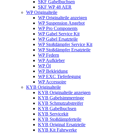
SKF Gabelbuchsen
SKF WP 48 AER
WP Originalteile
WP Originalteile anzeigen
WP Suspension Angebot
WP Pro Components
WP Gabel Service Kit
WP Gabel Ersatzteile
WP Stoßdämpfer Service Kit
WP Stoßdämpfer Ersatzteile
WP Federn
WP Aufkleber
WP Öl
WP Bekleidung
WP EXC Tieferlegung
WP Accessoire
KYB Originalteile
KYB Originalteile anzeigen
KYB Gabelsimmerringe
KYB Schmutzabstreifer
KYB Gabelbuchsen
KYB Servicekit
KYB Stoßdämpferteile
KYB Original Ersatzteile
KYB Kit Fahrwerke