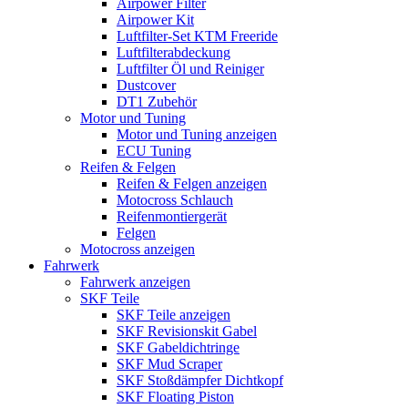
Airpower Filter
Airpower Kit
Luftfilter-Set KTM Freeride
Luftfilterabdeckung
Luftfilter Öl und Reiniger
Dustcover
DT1 Zubehör
Motor und Tuning
Motor und Tuning anzeigen
ECU Tuning
Reifen & Felgen
Reifen & Felgen anzeigen
Motocross Schlauch
Reifenmontiergerät
Felgen
Motocross anzeigen
Fahrwerk
Fahrwerk anzeigen
SKF Teile
SKF Teile anzeigen
SKF Revisionskit Gabel
SKF Gabeldichtringe
SKF Mud Scraper
SKF Stoßdämpfer Dichtkopf
SKF Floating Piston