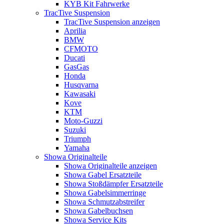
KYB Kit Fahrwerke
TracTive Suspension
TracTive Suspension anzeigen
Aprilia
BMW
CFMOTO
Ducati
GasGas
Honda
Husqvarna
Kawasaki
Kove
KTM
Moto-Guzzi
Suzuki
Triumph
Yamaha
Showa Originalteile
Showa Originalteile anzeigen
Showa Gabel Ersatzteile
Showa Stoßdämpfer Ersatzteile
Showa Gabelsimmerringe
Showa Schmutzabstreifer
Showa Gabelbuchsen
Showa Service Kits