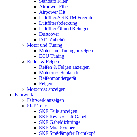
Standard Filter
Airpower Filter
Airpower Kit
Luftfilter-Set KTM Freeride
Luftfilterabdeckung
Luftfilter Öl und Reiniger
Dustcover
DT1 Zubehör
Motor und Tuning
Motor und Tuning anzeigen
ECU Tuning
Reifen & Felgen
Reifen & Felgen anzeigen
Motocross Schlauch
Reifenmontiergerät
Felgen
Motocross anzeigen
Fahrwerk
Fahrwerk anzeigen
SKF Teile
SKF Teile anzeigen
SKF Revisionskit Gabel
SKF Gabeldichtringe
SKF Mud Scraper
SKF Stoßdämpfer Dichtkopf