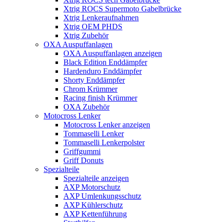
Xtrig ROCS Supermoto Gabelbrücke
Xtrig Lenkeraufnahmen
Xtrig OEM PHDS
Xtrig Zubehör
OXA Auspuffanlagen
OXA Auspuffanlagen anzeigen
Black Edition Enddämpfer
Hardenduro Enddämpfer
Shorty Enddämpfer
Chrom Krümmer
Racing finish Krümmer
OXA Zubehör
Motocross Lenker
Motocross Lenker anzeigen
Tommaselli Lenker
Tommaselli Lenkerpolster
Griffgummi
Griff Donuts
Spezialteile
Spezialteile anzeigen
AXP Motorschutz
AXP Umlenkungsschutz
AXP Kühlerschutz
AXP Kettenführung