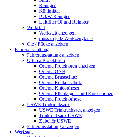
Reiniger
Kühlmittel
P.O.W Reiniger
Luftfilter Öl und Reiniger
Werkstatt
Werkstatt anzeigen
muss in jede Werkzeugkiste
Öle / Pflege anzeigen
Fahrerausstattung
Fahrerausstattung anzeigen
Ortema Protektoren
Ortema Protektoren anzeigen
Ortema ONB
Ortema Brustschutz
Ortema Rückenschutz
Ortema Knieorthesen
Ortema Ellenbogen- und Knieschoner
Ortema Protektorhose
USWE Trinkrucksack
USWE Trinkrucksack anzeigen
Trinkrucksack USWE
Zubehör USWE
Fahrerausstattung anzeigen
Werkstatt