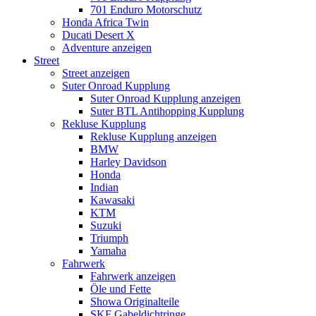
701 Enduro Motorschutz
Honda Africa Twin
Ducati Desert X
Adventure anzeigen
Street
Street anzeigen
Suter Onroad Kupplung
Suter Onroad Kupplung anzeigen
Suter BTL Antihopping Kupplung
Rekluse Kupplung
Rekluse Kupplung anzeigen
BMW
Harley Davidson
Honda
Indian
Kawasaki
KTM
Suzuki
Triumph
Yamaha
Fahrwerk
Fahrwerk anzeigen
Öle und Fette
Showa Originalteile
SKF Gabeldichtringe