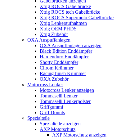
Gabelbrücken anzeigen
Xtrig ROCS Gabelbrücke
Xtrig ROCS tech Gabelbrücke
Xtrig ROCS Supermoto Gabelbrücke
Xtrig Lenkeraufnahmen
Xtrig OEM PHDS
Xtrig Zubehör
OXA Auspuffanlagen
OXA Auspuffanlagen anzeigen
Black Edition Enddämpfer
Hardenduro Enddämpfer
Shorty Enddämpfer
Chrom Krümmer
Racing finish Krümmer
OXA Zubehör
Motocross Lenker
Motocross Lenker anzeigen
Tommaselli Lenker
Tommaselli Lenkerpolster
Griffgummi
Griff Donuts
Spezialteile
Spezialteile anzeigen
AXP Motorschutz
AXP Motorschutz anzeigen