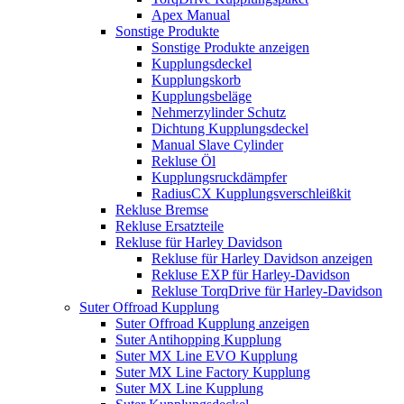
Apex Manual
Sonstige Produkte
Sonstige Produkte anzeigen
Kupplungsdeckel
Kupplungskorb
Kupplungsbeläge
Nehmerzylinder Schutz
Dichtung Kupplungsdeckel
Manual Slave Cylinder
Rekluse Öl
Kupplungsruckdämpfer
RadiusCX Kupplungsverschleißkit
Rekluse Bremse
Rekluse Ersatzteile
Rekluse für Harley Davidson
Rekluse für Harley Davidson anzeigen
Rekluse EXP für Harley-Davidson
Rekluse TorqDrive für Harley-Davidson
Suter Offroad Kupplung
Suter Offroad Kupplung anzeigen
Suter Antihopping Kupplung
Suter MX Line EVO Kupplung
Suter MX Line Factory Kupplung
Suter MX Line Kupplung