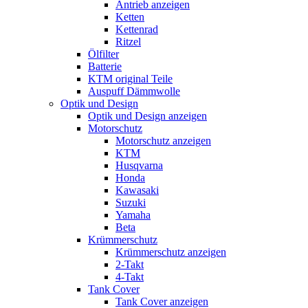
Antrieb anzeigen
Ketten
Kettenrad
Ritzel
Ölfilter
Batterie
KTM original Teile
Auspuff Dämmwolle
Optik und Design
Optik und Design anzeigen
Motorschutz
Motorschutz anzeigen
KTM
Husqvarna
Honda
Kawasaki
Suzuki
Yamaha
Beta
Krümmerschutz
Krümmerschutz anzeigen
2-Takt
4-Takt
Tank Cover
Tank Cover anzeigen