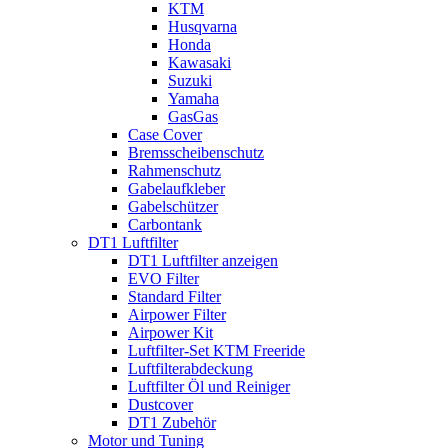
KTM
Husqvarna
Honda
Kawasaki
Suzuki
Yamaha
GasGas
Case Cover
Bremsscheibenschutz
Rahmenschutz
Gabelaufkleber
Gabelschützer
Carbontank
DT1 Luftfilter
DT1 Luftfilter anzeigen
EVO Filter
Standard Filter
Airpower Filter
Airpower Kit
Luftfilter-Set KTM Freeride
Luftfilterabdeckung
Luftfilter Öl und Reiniger
Dustcover
DT1 Zubehör
Motor und Tuning