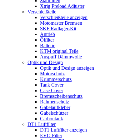
Starthilfen
Xtrig Preload Adjuster
Verschleißteile
Verschleißteile anzeigen
Motomaster Bremsen
SKF Radlager-Kit
Antrieb
Ölfilter
Batterie
KTM original Teile
Auspuff Dämmwolle
Optik und Design
Optik und Design anzeigen
Motorschutz
Krümmerschutz
Tank Cover
Case Cover
Bremsscheibenschutz
Rahmenschutz
Gabelaufkleber
Gabelschützer
Carbontank
DT1 Luftfilter
DT1 Luftfilter anzeigen
EVO Filter