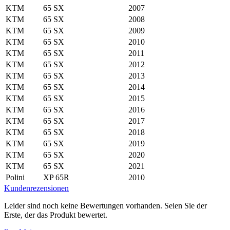
KTM
65 SX
2007
KTM
65 SX
2008
KTM
65 SX
2009
KTM
65 SX
2010
KTM
65 SX
2011
KTM
65 SX
2012
KTM
65 SX
2013
KTM
65 SX
2014
KTM
65 SX
2015
KTM
65 SX
2016
KTM
65 SX
2017
KTM
65 SX
2018
KTM
65 SX
2019
KTM
65 SX
2020
KTM
65 SX
2021
Polini
XP 65R
2010
Kundenrezensionen
Leider sind noch keine Bewertungen vorhanden. Seien Sie der
Erste, der das Produkt bewertet.