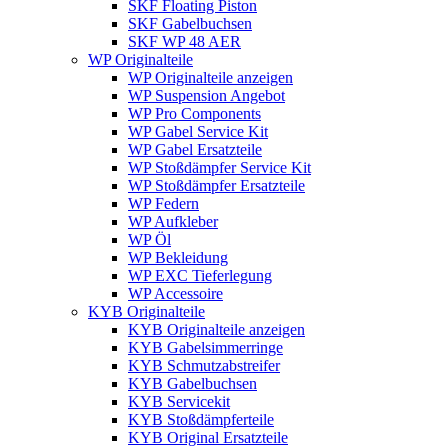
SKF Floating Piston
SKF Gabelbuchsen
SKF WP 48 AER
WP Originalteile
WP Originalteile anzeigen
WP Suspension Angebot
WP Pro Components
WP Gabel Service Kit
WP Gabel Ersatzteile
WP Stoßdämpfer Service Kit
WP Stoßdämpfer Ersatzteile
WP Federn
WP Aufkleber
WP Öl
WP Bekleidung
WP EXC Tieferlegung
WP Accessoire
KYB Originalteile
KYB Originalteile anzeigen
KYB Gabelsimmerringe
KYB Schmutzabstreifer
KYB Gabelbuchsen
KYB Servicekit
KYB Stoßdämpferteile
KYB Original Ersatzteile