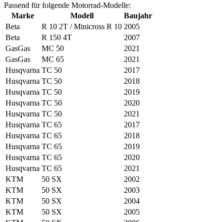
Passend für folgende Motorrad-Modelle:
Marke
Modell
Baujahr
Beta
R 10 2T / Minicross R 10
2005
Beta
R 150 4T
2007
GasGas
MC 50
2021
GasGas
MC 65
2021
Husqvarna
TC 50
2017
Husqvarna
TC 50
2018
Husqvarna
TC 50
2019
Husqvarna
TC 50
2020
Husqvarna
TC 50
2021
Husqvarna
TC 65
2017
Husqvarna
TC 65
2018
Husqvarna
TC 65
2019
Husqvarna
TC 65
2020
Husqvarna
TC 65
2021
KTM
50 SX
2002
KTM
50 SX
2003
KTM
50 SX
2004
KTM
50 SX
2005