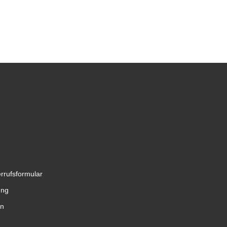
rrufsformular
ung
en