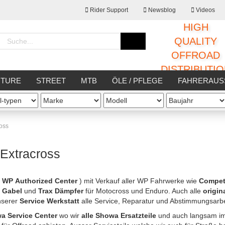
Rider Support
Newsblog
Videos
HIGH
Sprache auswählen
QUALITY
OFFROAD
DISTRIBUTI
Lieferland
NTURE
STREET
MTB
ÖLE / PFLEGE
FAHRERAUS
oss
 Extracross
Konto erstellen
Passwort vergessen
(
WP Authorized Center
) mit Verkauf aller WP Fahrwerke wie
Compet
 Gabel
und
Trax Dämpfer
für Motocross und Enduro. Auch alle
origin
unserer
Service Werkstatt
alle Service, Reparatur und Abstimmungsarbe
a Service Center
wo wir
alle Showa Ersatzteile
und auch langsam 