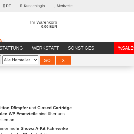
DE
Kundenlogin
Merkzettel
Ihr Warenkorb
0,00 EUR
ON
STATTUNG
WERKSTATT
SONSTIGES
%SAL
?
ition Dämpfer
und
Closed Cartridge
alen WP Ersatzteile
sind über uns
iten an.
immer mehr
Showa A-Kit Fahrwerke