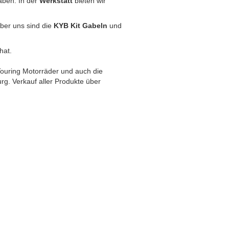
haben. In der
Werkstatt
bieten wir
über uns sind die
KYB Kit Gabeln
und
hat.
Touring Motorräder und auch die
g. Verkauf aller Produkte über