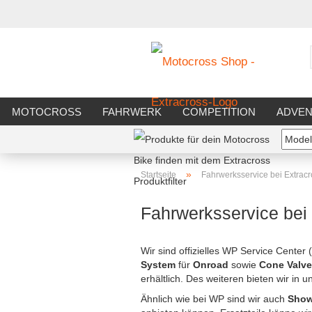
MOTOCROSS
FAHRWERK
COMPETITION
ADVE
»
Startseite
Fahrwerksservice bei Extracr
Fahrwerksservice bei
Wir sind offizielles WP Service Center 
System
für
Onroad
sowie
Cone Valve
erhältlich. Des weiteren bieten wir in 
Ähnlich wie bei WP sind wir auch
Show