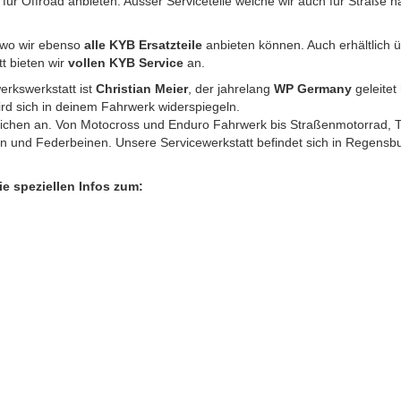
 für Offroad anbieten. Ausser Serviceteile welche wir auch für Straße 
wo wir ebenso
alle KYB Ersatzteile
anbieten können. Auch erhältlich 
tt bieten wir
vollen KYB Service
an.
erkswerkstatt ist
Christian Meier
, der jahrelang
WP Germany
geleitet 
rd sich in deinem Fahrwerk widerspiegeln.
ereichen an. Von Motocross und Enduro Fahrwerk bis Straßenmotorrad, 
nd Federbeinen. Unsere Servicewerkstatt befindet sich in Regensbur
ie speziellen Infos zum: