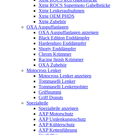
Xtrig ROCS Supermoto Gabelbrücke
Xtrig Lenkeraufnahmen
Xtrig OEM PHDS
Xtrig Zubehör
OXA Auspuffanlagen
OXA Auspuffanlagen anzeigen
Black Edition Enddämpfer
Hardenduro Enddämpfer
Shorty Enddämpfer
Chrom Krümmer
Racing finish Krümmer
OXA Zubehör
Motocross Lenker
Motocross Lenker anzeigen
Tommaselli Lenker
Tommaselli Lenkerpolster
Griffgummi
Griff Donuts
Spezialteile
Spezialteile anzeigen
AXP Motorschutz
AXP Umlenkungsschutz
AXP Kühlerschutz
AXP Kettenführung