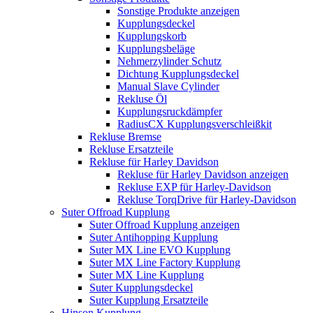
Sonstige Produkte anzeigen
Kupplungsdeckel
Kupplungskorb
Kupplungsbeläge
Nehmerzylinder Schutz
Dichtung Kupplungsdeckel
Manual Slave Cylinder
Rekluse Öl
Kupplungsruckdämpfer
RadiusCX Kupplungsverschleißkit
Rekluse Bremse
Rekluse Ersatzteile
Rekluse für Harley Davidson
Rekluse für Harley Davidson anzeigen
Rekluse EXP für Harley-Davidson
Rekluse TorqDrive für Harley-Davidson
Suter Offroad Kupplung
Suter Offroad Kupplung anzeigen
Suter Antihopping Kupplung
Suter MX Line EVO Kupplung
Suter MX Line Factory Kupplung
Suter MX Line Kupplung
Suter Kupplungsdeckel
Suter Kupplung Ersatzteile
Hinson Kupplung