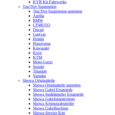
KYB Kit Fahrwerke
TracTive Suspension
TracTive Suspension anzeigen
Aprilia
BMW
CFMOTO
Ducati
GasGas
Honda
Husqvarna
Kawasaki
Kove
KTM
Moto-Guzzi
Suzuki
Triumph
Yamaha
Showa Originalteile
Showa Originalteile anzeigen
Showa Gabel Ersatzteile
Showa Stoßdämpfer Ersatzteile
Showa Gabelsimmerringe
Showa Schmutzabstreifer
Showa Gabelbuchsen
Showa Service Kits