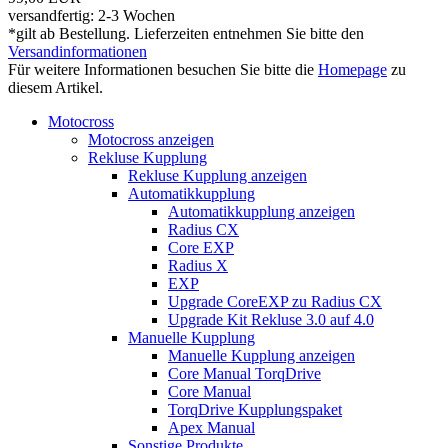
versandfertig: 2-3 Wochen
*gilt ab Bestellung. Lieferzeiten entnehmen Sie bitte den
Versandinformationen
Für weitere Informationen besuchen Sie bitte die
Homepage
zu
diesem Artikel.
Motocross
Motocross anzeigen
Rekluse Kupplung
Rekluse Kupplung anzeigen
Automatikkupplung
Automatikkupplung anzeigen
Radius CX
Core EXP
Radius X
EXP
Upgrade CoreEXP zu Radius CX
Upgrade Kit Rekluse 3.0 auf 4.0
Manuelle Kupplung
Manuelle Kupplung anzeigen
Core Manual TorqDrive
Core Manual
TorqDrive Kupplungspaket
Apex Manual
Sonstige Produkte