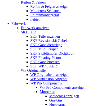
Reifen & Felgen
Reifen & Felgen anzeigen
Motocross Schlauch
Reifenmontiergerät
Felgen
Fahrwerk
Fahrwerk anzeigen
SKF Teile
SKF Teile anzeigen
SKF Revisionskit Gabel
SKF Gabeldichtringe
SKF Mud Scraper
SKF Stoßdämpfer Dichtkopf
SKF Floating Piston
SKF Gabelbuchsen
SKF WP 48 AER
WP Originalteile
WP Originalteile anzeigen
WP Suspension Angebot
WP Pro Components
WP Pro Components anzeigen
Motocross
Motocross anzeigen
Gas-Gas
Husqvarna