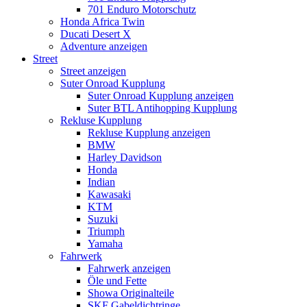
701 Enduro Motorschutz
Honda Africa Twin
Ducati Desert X
Adventure anzeigen
Street
Street anzeigen
Suter Onroad Kupplung
Suter Onroad Kupplung anzeigen
Suter BTL Antihopping Kupplung
Rekluse Kupplung
Rekluse Kupplung anzeigen
BMW
Harley Davidson
Honda
Indian
Kawasaki
KTM
Suzuki
Triumph
Yamaha
Fahrwerk
Fahrwerk anzeigen
Öle und Fette
Showa Originalteile
SKF Gabeldichtringe