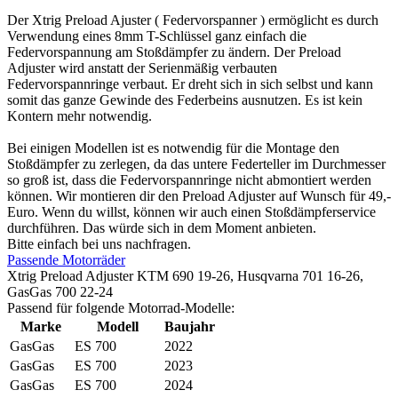
Der Xtrig Preload Ajuster ( Federvorspanner ) ermöglicht es durch
Verwendung eines 8mm T-Schlüssel ganz einfach die
Federvorspannung am Stoßdämpfer zu ändern. Der Preload
Adjuster wird anstatt der Serienmäßig verbauten
Federvorspannringe verbaut. Er dreht sich in sich selbst und kann
somit das ganze Gewinde des Federbeins ausnutzen. Es ist kein
Kontern mehr notwendig.
Bei einigen Modellen ist es notwendig für die Montage den
Stoßdämpfer zu zerlegen, da das untere Federteller im Durchmesser
so groß ist, dass die Federvorspannringe nicht abmontiert werden
können. Wir montieren dir den Preload Adjuster auf Wunsch für 49,-
Euro. Wenn du willst, können wir auch einen Stoßdämpferservice
durchführen. Das würde sich in dem Moment anbieten.
Bitte einfach bei uns nachfragen.
Passende Motorräder
Xtrig Preload Adjuster KTM 690 19-26, Husqvarna 701 16-26,
GasGas 700 22-24
Passend für folgende Motorrad-Modelle:
Marke
Modell
Baujahr
GasGas
ES 700
2022
GasGas
ES 700
2023
GasGas
ES 700
2024