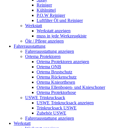
Reiniger
Kühlmittel
P.O.W Reiniger
Luftfilter Öl und Reiniger
Werkstatt
Werkstatt anzeigen
muss in jede Werkzeugkiste
Öle / Pflege anzeigen
Fahrerausstattung
Fahrerausstattung anzeigen
Ortema Protektoren
Ortema Protektoren anzeigen
Ortema ONB
Ortema Brustschutz
Ortema Rückenschutz
Ortema Knieorthesen
Ortema Ellenbogen- und Knieschoner
Ortema Protektorhose
USWE Trinkrucksack
USWE Trinkrucksack anzeigen
Trinkrucksack USWE
Zubehör USWE
Fahrerausstattung anzeigen
Werkstatt