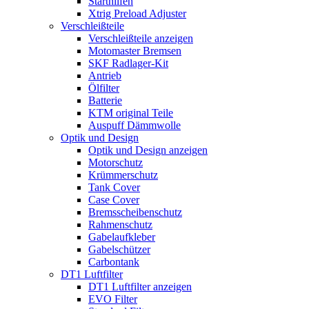
Starthilfen
Xtrig Preload Adjuster
Verschleißteile
Verschleißteile anzeigen
Motomaster Bremsen
SKF Radlager-Kit
Antrieb
Ölfilter
Batterie
KTM original Teile
Auspuff Dämmwolle
Optik und Design
Optik und Design anzeigen
Motorschutz
Krümmerschutz
Tank Cover
Case Cover
Bremsscheibenschutz
Rahmenschutz
Gabelaufkleber
Gabelschützer
Carbontank
DT1 Luftfilter
DT1 Luftfilter anzeigen
EVO Filter