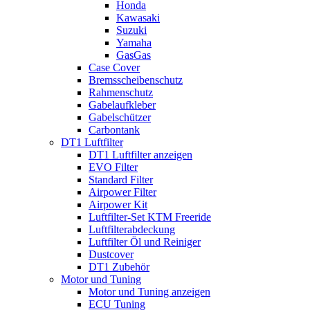
Honda
Kawasaki
Suzuki
Yamaha
GasGas
Case Cover
Bremsscheibenschutz
Rahmenschutz
Gabelaufkleber
Gabelschützer
Carbontank
DT1 Luftfilter
DT1 Luftfilter anzeigen
EVO Filter
Standard Filter
Airpower Filter
Airpower Kit
Luftfilter-Set KTM Freeride
Luftfilterabdeckung
Luftfilter Öl und Reiniger
Dustcover
DT1 Zubehör
Motor und Tuning
Motor und Tuning anzeigen
ECU Tuning