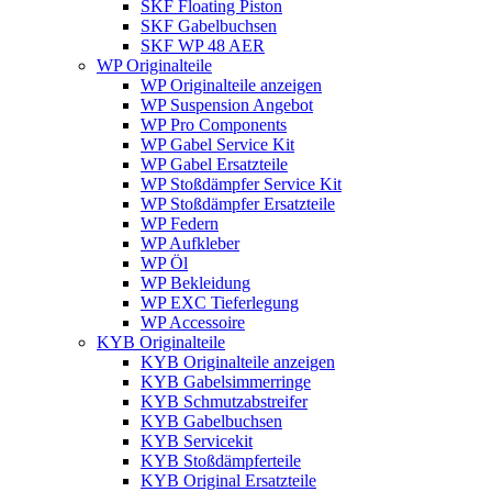
SKF Floating Piston
SKF Gabelbuchsen
SKF WP 48 AER
WP Originalteile
WP Originalteile anzeigen
WP Suspension Angebot
WP Pro Components
WP Gabel Service Kit
WP Gabel Ersatzteile
WP Stoßdämpfer Service Kit
WP Stoßdämpfer Ersatzteile
WP Federn
WP Aufkleber
WP Öl
WP Bekleidung
WP EXC Tieferlegung
WP Accessoire
KYB Originalteile
KYB Originalteile anzeigen
KYB Gabelsimmerringe
KYB Schmutzabstreifer
KYB Gabelbuchsen
KYB Servicekit
KYB Stoßdämpferteile
KYB Original Ersatzteile