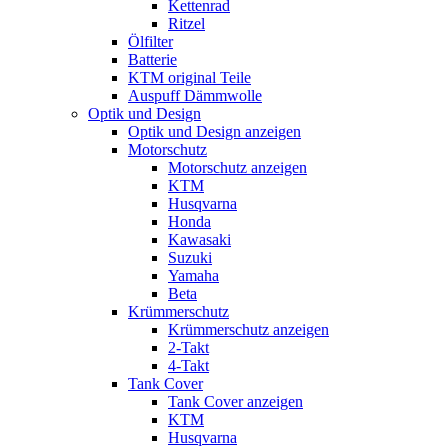
Kettenrad
Ritzel
Ölfilter
Batterie
KTM original Teile
Auspuff Dämmwolle
Optik und Design
Optik und Design anzeigen
Motorschutz
Motorschutz anzeigen
KTM
Husqvarna
Honda
Kawasaki
Suzuki
Yamaha
Beta
Krümmerschutz
Krümmerschutz anzeigen
2-Takt
4-Takt
Tank Cover
Tank Cover anzeigen
KTM
Husqvarna