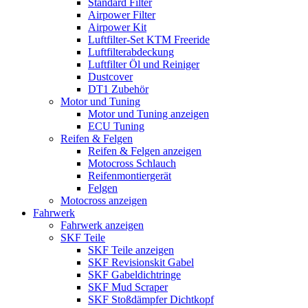
Standard Filter
Airpower Filter
Airpower Kit
Luftfilter-Set KTM Freeride
Luftfilterabdeckung
Luftfilter Öl und Reiniger
Dustcover
DT1 Zubehör
Motor und Tuning
Motor und Tuning anzeigen
ECU Tuning
Reifen & Felgen
Reifen & Felgen anzeigen
Motocross Schlauch
Reifenmontiergerät
Felgen
Motocross anzeigen
Fahrwerk
Fahrwerk anzeigen
SKF Teile
SKF Teile anzeigen
SKF Revisionskit Gabel
SKF Gabeldichtringe
SKF Mud Scraper
SKF Stoßdämpfer Dichtkopf