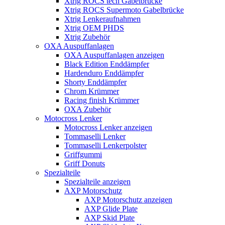
Xtrig ROCS tech Gabelbrücke
Xtrig ROCS Supermoto Gabelbrücke
Xtrig Lenkeraufnahmen
Xtrig OEM PHDS
Xtrig Zubehör
OXA Auspuffanlagen
OXA Auspuffanlagen anzeigen
Black Edition Enddämpfer
Hardenduro Enddämpfer
Shorty Enddämpfer
Chrom Krümmer
Racing finish Krümmer
OXA Zubehör
Motocross Lenker
Motocross Lenker anzeigen
Tommaselli Lenker
Tommaselli Lenkerpolster
Griffgummi
Griff Donuts
Spezialteile
Spezialteile anzeigen
AXP Motorschutz
AXP Motorschutz anzeigen
AXP Glide Plate
AXP Skid Plate