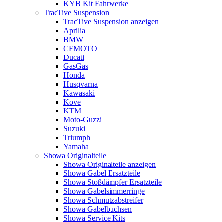
KYB Kit Fahrwerke
TracTive Suspension
TracTive Suspension anzeigen
Aprilia
BMW
CFMOTO
Ducati
GasGas
Honda
Husqvarna
Kawasaki
Kove
KTM
Moto-Guzzi
Suzuki
Triumph
Yamaha
Showa Originalteile
Showa Originalteile anzeigen
Showa Gabel Ersatzteile
Showa Stoßdämpfer Ersatzteile
Showa Gabelsimmerringe
Showa Schmutzabstreifer
Showa Gabelbuchsen
Showa Service Kits