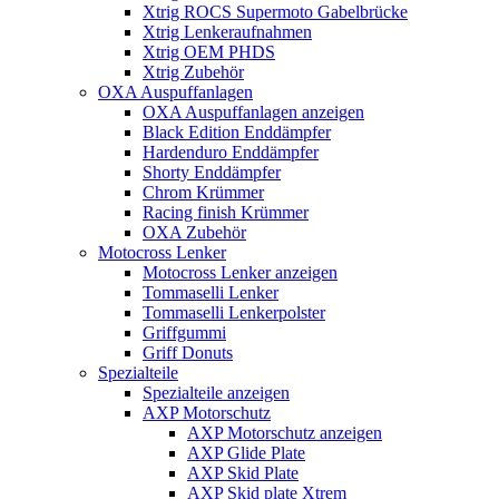
Xtrig ROCS Supermoto Gabelbrücke
Xtrig Lenkeraufnahmen
Xtrig OEM PHDS
Xtrig Zubehör
OXA Auspuffanlagen
OXA Auspuffanlagen anzeigen
Black Edition Enddämpfer
Hardenduro Enddämpfer
Shorty Enddämpfer
Chrom Krümmer
Racing finish Krümmer
OXA Zubehör
Motocross Lenker
Motocross Lenker anzeigen
Tommaselli Lenker
Tommaselli Lenkerpolster
Griffgummi
Griff Donuts
Spezialteile
Spezialteile anzeigen
AXP Motorschutz
AXP Motorschutz anzeigen
AXP Glide Plate
AXP Skid Plate
AXP Skid plate Xtrem