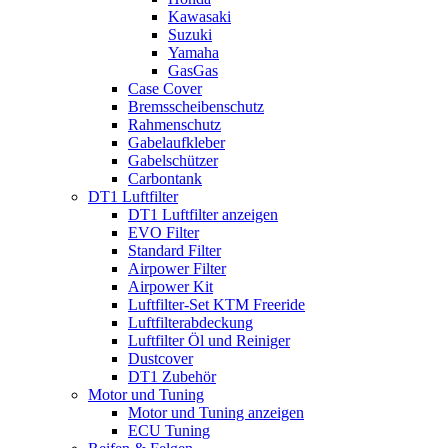
Kawasaki
Suzuki
Yamaha
GasGas
Case Cover
Bremsscheibenschutz
Rahmenschutz
Gabelaufkleber
Gabelschützer
Carbontank
DT1 Luftfilter
DT1 Luftfilter anzeigen
EVO Filter
Standard Filter
Airpower Filter
Airpower Kit
Luftfilter-Set KTM Freeride
Luftfilterabdeckung
Luftfilter Öl und Reiniger
Dustcover
DT1 Zubehör
Motor und Tuning
Motor und Tuning anzeigen
ECU Tuning