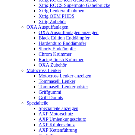
Xtrig ROCS Supermoto Gabelbrücke
Xtrig Lenkeraufnahmen
Xtrig OEM PHDS
Xtrig Zubehör
OXA Auspuffanlagen
OXA Auspuffanlagen anzeigen
Black Edition Enddämpfer
Hardenduro Enddämpfer
Shorty Enddämpfer
Chrom Krümmer
Racing finish Krümmer
OXA Zubehör
Motocross Lenker
Motocross Lenker anzeigen
Tommaselli Lenker
Tommaselli Lenkerpolster
Griffgummi
Griff Donuts
Spezialteile
Spezialteile anzeigen
AXP Motorschutz
AXP Umlenkungsschutz
AXP Kühlerschutz
AXP Kettenführung