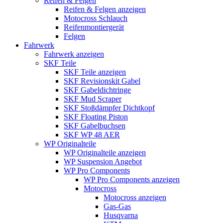
Reifen & Felgen
Reifen & Felgen anzeigen
Motocross Schlauch
Reifenmontiergerät
Felgen
Fahrwerk
Fahrwerk anzeigen
SKF Teile
SKF Teile anzeigen
SKF Revisionskit Gabel
SKF Gabeldichtringe
SKF Mud Scraper
SKF Stoßdämpfer Dichtkopf
SKF Floating Piston
SKF Gabelbuchsen
SKF WP 48 AER
WP Originalteile
WP Originalteile anzeigen
WP Suspension Angebot
WP Pro Components
WP Pro Components anzeigen
Motocross
Motocross anzeigen
Gas-Gas
Husqvarna