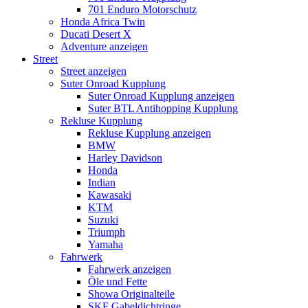
701 Enduro Motorschutz
Honda Africa Twin
Ducati Desert X
Adventure anzeigen
Street
Street anzeigen
Suter Onroad Kupplung
Suter Onroad Kupplung anzeigen
Suter BTL Antihopping Kupplung
Rekluse Kupplung
Rekluse Kupplung anzeigen
BMW
Harley Davidson
Honda
Indian
Kawasaki
KTM
Suzuki
Triumph
Yamaha
Fahrwerk
Fahrwerk anzeigen
Öle und Fette
Showa Originalteile
SKF Gabeldichtringe