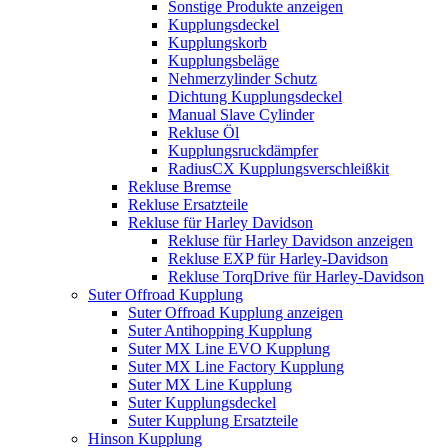
Sonstige Produkte anzeigen
Kupplungsdeckel
Kupplungskorb
Kupplungsbeläge
Nehmerzylinder Schutz
Dichtung Kupplungsdeckel
Manual Slave Cylinder
Rekluse Öl
Kupplungsruckdämpfer
RadiusCX Kupplungsverschleißkit
Rekluse Bremse
Rekluse Ersatzteile
Rekluse für Harley Davidson
Rekluse für Harley Davidson anzeigen
Rekluse EXP für Harley-Davidson
Rekluse TorqDrive für Harley-Davidson
Suter Offroad Kupplung
Suter Offroad Kupplung anzeigen
Suter Antihopping Kupplung
Suter MX Line EVO Kupplung
Suter MX Line Factory Kupplung
Suter MX Line Kupplung
Suter Kupplungsdeckel
Suter Kupplung Ersatzteile
Hinson Kupplung