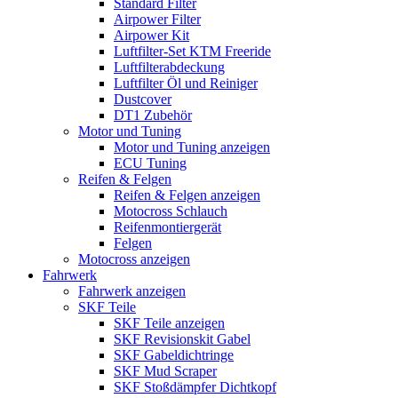
Standard Filter
Airpower Filter
Airpower Kit
Luftfilter-Set KTM Freeride
Luftfilterabdeckung
Luftfilter Öl und Reiniger
Dustcover
DT1 Zubehör
Motor und Tuning
Motor und Tuning anzeigen
ECU Tuning
Reifen & Felgen
Reifen & Felgen anzeigen
Motocross Schlauch
Reifenmontiergerät
Felgen
Motocross anzeigen
Fahrwerk
Fahrwerk anzeigen
SKF Teile
SKF Teile anzeigen
SKF Revisionskit Gabel
SKF Gabeldichtringe
SKF Mud Scraper
SKF Stoßdämpfer Dichtkopf