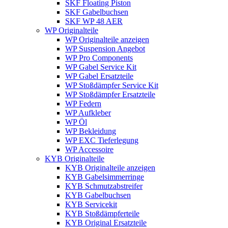
SKF Floating Piston
SKF Gabelbuchsen
SKF WP 48 AER
WP Originalteile
WP Originalteile anzeigen
WP Suspension Angebot
WP Pro Components
WP Gabel Service Kit
WP Gabel Ersatzteile
WP Stoßdämpfer Service Kit
WP Stoßdämpfer Ersatzteile
WP Federn
WP Aufkleber
WP Öl
WP Bekleidung
WP EXC Tieferlegung
WP Accessoire
KYB Originalteile
KYB Originalteile anzeigen
KYB Gabelsimmerringe
KYB Schmutzabstreifer
KYB Gabelbuchsen
KYB Servicekit
KYB Stoßdämpferteile
KYB Original Ersatzteile