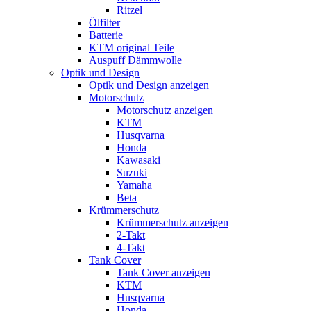
Ritzel
Ölfilter
Batterie
KTM original Teile
Auspuff Dämmwolle
Optik und Design
Optik und Design anzeigen
Motorschutz
Motorschutz anzeigen
KTM
Husqvarna
Honda
Kawasaki
Suzuki
Yamaha
Beta
Krümmerschutz
Krümmerschutz anzeigen
2-Takt
4-Takt
Tank Cover
Tank Cover anzeigen
KTM
Husqvarna
Honda