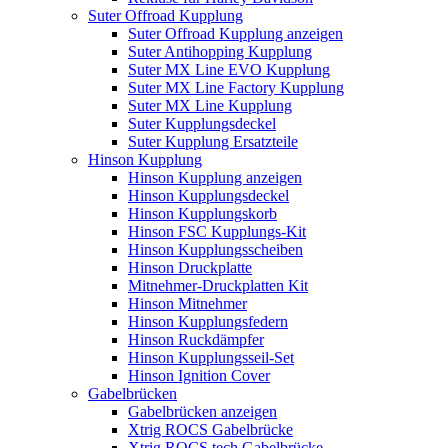
Suter Offroad Kupplung
Suter Offroad Kupplung anzeigen
Suter Antihopping Kupplung
Suter MX Line EVO Kupplung
Suter MX Line Factory Kupplung
Suter MX Line Kupplung
Suter Kupplungsdeckel
Suter Kupplung Ersatzteile
Hinson Kupplung
Hinson Kupplung anzeigen
Hinson Kupplungsdeckel
Hinson Kupplungskorb
Hinson FSC Kupplungs-Kit
Hinson Kupplungsscheiben
Hinson Druckplatte
Mitnehmer-Druckplatten Kit
Hinson Mitnehmer
Hinson Kupplungsfedern
Hinson Ruckdämpfer
Hinson Kupplungsseil-Set
Hinson Ignition Cover
Gabelbrücken
Gabelbrücken anzeigen
Xtrig ROCS Gabelbrücke
Xtrig ROCS tech Gabelbrücke