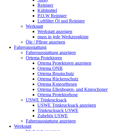
Reiniger
Kühlmittel
P.O.W Reiniger
Luftfilter Öl und Reiniger
Werkstatt
Werkstatt anzeigen
muss in jede Werkzeugkiste
Öle / Pflege anzeigen
Fahrerausstattung
Fahrerausstattung anzeigen
Ortema Protektoren
Ortema Protektoren anzeigen
Ortema ONB
Ortema Brustschutz
Ortema Rückenschutz
Ortema Knieorthesen
Ortema Ellenbogen- und Knieschoner
Ortema Protektorhose
USWE Trinkrucksack
USWE Trinkrucksack anzeigen
Trinkrucksack USWE
Zubehör USWE
Fahrerausstattung anzeigen
Werkstatt