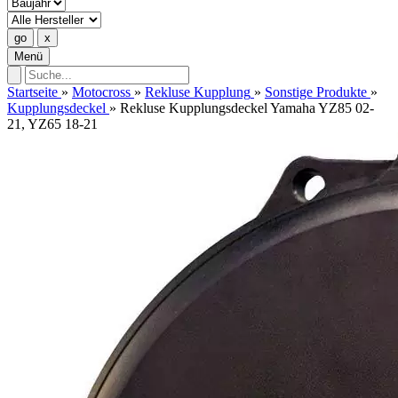
Menü
Startseite
»
Motocross
»
Rekluse Kupplung
»
Sonstige Produkte
»
Kupplungsdeckel
»
Rekluse Kupplungsdeckel Yamaha YZ85 02-
21, YZ65 18-21