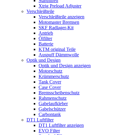
Starthilfen
Xtrig Preload Adjuster
Verschleißteile
Verschleißteile anzeigen
Motomaster Bremsen
SKF Radlager-Kit
Antrieb
Ölfilter
Batterie
KTM original Teile
Auspuff Dämmwolle
Optik und Design
Optik und Design anzeigen
Motorschutz
Krümmerschutz
Tank Cover
Case Cover
Bremsscheibenschutz
Rahmenschutz
Gabelaufkleber
Gabelschützer
Carbontank
DT1 Luftfilter
DT1 Luftfilter anzeigen
EVO Filter