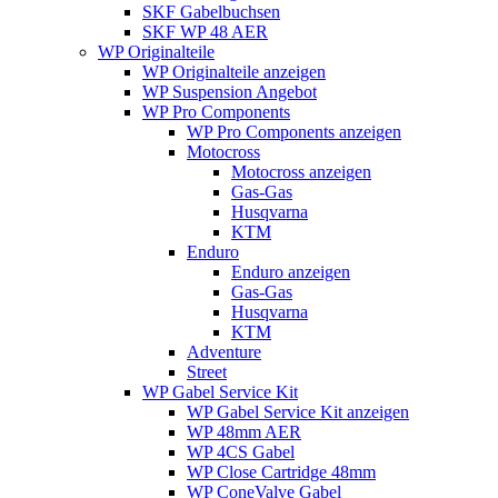
SKF Gabelbuchsen
SKF WP 48 AER
WP Originalteile
WP Originalteile anzeigen
WP Suspension Angebot
WP Pro Components
WP Pro Components anzeigen
Motocross
Motocross anzeigen
Gas-Gas
Husqvarna
KTM
Enduro
Enduro anzeigen
Gas-Gas
Husqvarna
KTM
Adventure
Street
WP Gabel Service Kit
WP Gabel Service Kit anzeigen
WP 48mm AER
WP 4CS Gabel
WP Close Cartridge 48mm
WP ConeValve Gabel