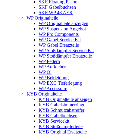
SKF Floating Piston
SKF Gabelbuchsen
SKF WP 48 AER
WP Originalteile
WP Originalteile anzeigen
WP Suspension Angebot
WP Pro Components
WP Gabel Service Kit
WP Gabel Ersatzteile
WP Stoßdämpfer Service Kit
WP Stoßdämpfer Ersatzteile
WP Federn
WP Aufkleber
WP Öl
WP Bekleidung
WP EXC Tieferlegung
WP Accessoire
KYB Originalteile
KYB Originalteile anzeigen
KYB Gabelsimmerringe
KYB Schmutzabstreifer
KYB Gabelbuchsen
KYB Servicekit
KYB Stoßdämpferteile
KYB Original Ersatzteile