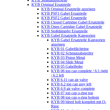
KYB Stoßdämpferteile
KYB Original Ersatzteile
KYB Original Ersatzteile anzeigen
KYB PSF1 Gabel Ersatzteile
KYB PSF2 Gabel Ersatzteile
KYB Closed Cartridge Gabel Ersatzteile
KYB Open Cartridge Gabel Ersatzteile
KYB Stoßdämpfer Ersatzteile
KYB Gabel Ersatzteile Kategorien
KYB Gabel Ersatzteile Kategorien
anzeigen
KYB 01 Gabeldichtring
KYB 02 Schmutzabstreifer
KYB 03 Piston Metal
KYB 04 Slide Metal
KYB 05 Gabelfeder
KYB 06 top cap complete / 6.1 right
/ 6.2 left
KYB 6.11 cap air valve
KYB 6.2 top cap assy left
KYB 6.9 air valve complete
KYB 07 top cap o-ring top
KYB 08 top cap o-ring bottom
KYB 09 bleed bolt komplett mit O-
Ring