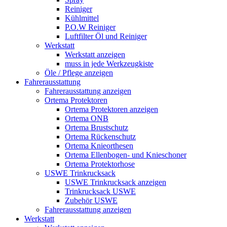
Reiniger
Kühlmittel
P.O.W Reiniger
Luftfilter Öl und Reiniger
Werkstatt
Werkstatt anzeigen
muss in jede Werkzeugkiste
Öle / Pflege anzeigen
Fahrerausstattung
Fahrerausstattung anzeigen
Ortema Protektoren
Ortema Protektoren anzeigen
Ortema ONB
Ortema Brustschutz
Ortema Rückenschutz
Ortema Knieorthesen
Ortema Ellenbogen- und Knieschoner
Ortema Protektorhose
USWE Trinkrucksack
USWE Trinkrucksack anzeigen
Trinkrucksack USWE
Zubehör USWE
Fahrerausstattung anzeigen
Werkstatt