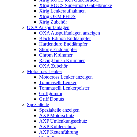
Xtrig ROCS Supermoto Gabelbrücke
Xtrig Lenkeraufnahmen
Xtrig OEM PHDS
Xtrig Zubehör
OXA Auspuffanlagen
OXA Auspuffanlagen anzeigen
Black Edition Enddämpfer
Hardenduro Enddämpfer
Shorty Enddämpfer
Chrom Krümmer
Racing finish Krümmer
OXA Zubehör
Motocross Lenker
Motocross Lenker anzeigen
Tommaselli Lenker
Tommaselli Lenkerpolster
Griffgummi
Griff Donuts
Spezialteile
Spezialteile anzeigen
AXP Motorschutz
AXP Umlenkungsschutz
AXP Kühlerschutz
AXP Kettenführung