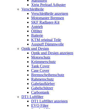
Starthilfen
Xtrig Preload Adjuster
Verschleißteile
Verschleißteile anzeigen
Motomaster Bremsen
SKF Radlager-Kit
Antrieb
Ölfilter
Batterie
KTM original Teile
Auspuff Dämmwolle
Optik und Design
Optik und Design anzeigen
Motorschutz
Krümmerschutz
Tank Cover
Case Cover
Bremsscheibenschutz
Rahmenschutz
Gabelaufkleber
Gabelschützer
Carbontank
DT1 Luftfilter
DT1 Luftfilter anzeigen
EVO Filter