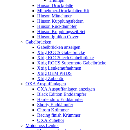
Triumph
Hinson Druckplatte
Mitnehmer-Druckplatten Kit
Hinson Mitnehmer
Hinson Kupplungsfedern
Hinson Ruckdämpfer
Hinson Kupplungsseil-Set
Hinson Ignition Cover
Gabelbrücken
Gabelbrücken anzeigen
Xtrig ROCS Gabelbrücke
Xtrig ROCS tech Gabelbrücke
Xtrig ROCS Supermoto Gabelbrücke
Xtrig Lenkeraufnahmen
Xtrig OEM PHDS
Xtrig Zubehör
OXA Auspuffanlagen
OXA Auspuffanlagen anzeigen
Black Edition Enddämpfer
Hardenduro Enddämpfer
Shorty Enddämpfer
Chrom Krümmer
Racing finish Krümmer
OXA Zubehör
Motocross Lenker