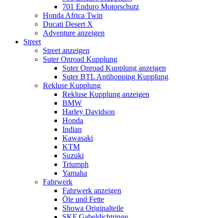
701 Enduro Motorschutz
Honda Africa Twin
Ducati Desert X
Adventure anzeigen
Street
Street anzeigen
Suter Onroad Kupplung
Suter Onroad Kupplung anzeigen
Suter BTL Antihopping Kupplung
Rekluse Kupplung
Rekluse Kupplung anzeigen
BMW
Harley Davidson
Honda
Indian
Kawasaki
KTM
Suzuki
Triumph
Yamaha
Fahrwerk
Fahrwerk anzeigen
Öle und Fette
Showa Originalteile
SKF Gabeldichtringe