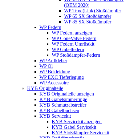
(OEM 2020)
WP Trax (Link) Stoßdämpfer
WP 65 SX Stoßdämpfer
WP 85 SX Stoßdämpfer
WP Federn
WP Federn anzeigen
WP ConeValve Federn
WP Federn Umrüstkit
WP Gabelfedern
WP Stoßdämpfer-Federn
WP Aufkleber
WP Öl
WP Bekleidung
WP EXC Tieferlegung
WP Accessoire
KYB Originalteile
KYB Originalteile anzeigen
KYB Gabelsimmerringe
KYB Schmutzabstreifer
KYB Gabelbuchsen
KYB Servicekit
KYB Servicekit anzeigen
KYB Gabel Servicekit
KYB Stoßdämpfer Servicekit