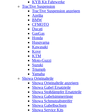
KYB Kit Fahrwerke
TracTive Suspension
TracTive Suspension anzeigen
Aprilia
BMW
CFMOTO
Ducati
GasGas
Honda
Husqvarna
Kawasaki
Kove
KTM
Moto-Guzzi
Suzuki
Triumph
Yamaha
Showa Originalteile
Showa Originalteile anzeigen
Showa Gabel Ersatzteile
Showa Stoßdämpfer Ersatzteile
Showa Gabelsimmerringe
Showa Schmutzabstreifer
Showa Gabelbuchsen
Showa Service Kits