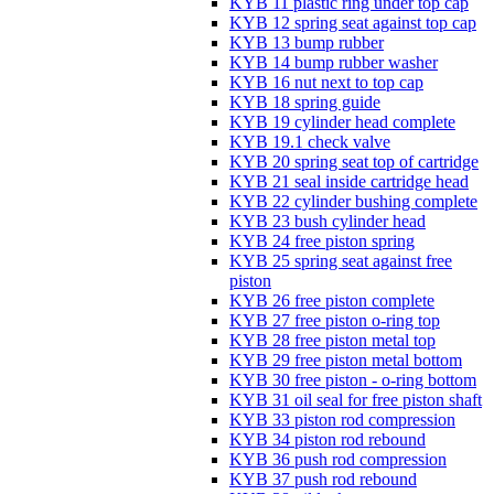
KYB 11 plastic ring under top cap
KYB 12 spring seat against top cap
KYB 13 bump rubber
KYB 14 bump rubber washer
KYB 16 nut next to top cap
KYB 18 spring guide
KYB 19 cylinder head complete
KYB 19.1 check valve
KYB 20 spring seat top of cartridge
KYB 21 seal inside cartridge head
KYB 22 cylinder bushing complete
KYB 23 bush cylinder head
KYB 24 free piston spring
KYB 25 spring seat against free
piston
KYB 26 free piston complete
KYB 27 free piston o-ring top
KYB 28 free piston metal top
KYB 29 free piston metal bottom
KYB 30 free piston - o-ring bottom
KYB 31 oil seal for free piston shaft
KYB 33 piston rod compression
KYB 34 piston rod rebound
KYB 36 push rod compression
KYB 37 push rod rebound