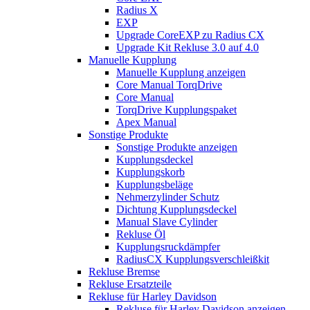
Radius X
EXP
Upgrade CoreEXP zu Radius CX
Upgrade Kit Rekluse 3.0 auf 4.0
Manuelle Kupplung
Manuelle Kupplung anzeigen
Core Manual TorqDrive
Core Manual
TorqDrive Kupplungspaket
Apex Manual
Sonstige Produkte
Sonstige Produkte anzeigen
Kupplungsdeckel
Kupplungskorb
Kupplungsbeläge
Nehmerzylinder Schutz
Dichtung Kupplungsdeckel
Manual Slave Cylinder
Rekluse Öl
Kupplungsruckdämpfer
RadiusCX Kupplungsverschleißkit
Rekluse Bremse
Rekluse Ersatzteile
Rekluse für Harley Davidson
Rekluse für Harley Davidson anzeigen