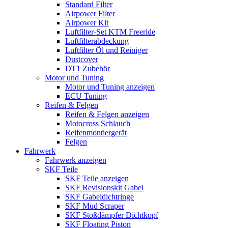
Standard Filter
Airpower Filter
Airpower Kit
Luftfilter-Set KTM Freeride
Luftfilterabdeckung
Luftfilter Öl und Reiniger
Dustcover
DT1 Zubehör
Motor und Tuning
Motor und Tuning anzeigen
ECU Tuning
Reifen & Felgen
Reifen & Felgen anzeigen
Motocross Schlauch
Reifenmontiergerät
Felgen
Fahrwerk
Fahrwerk anzeigen
SKF Teile
SKF Teile anzeigen
SKF Revisionskit Gabel
SKF Gabeldichtringe
SKF Mud Scraper
SKF Stoßdämpfer Dichtkopf
SKF Floating Piston