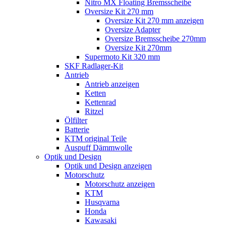
Nitro MX Floating Bremsscheibe
Oversize Kit 270 mm
Oversize Kit 270 mm anzeigen
Oversize Adapter
Oversize Bremsscheibe 270mm
Oversize Kit 270mm
Supermoto Kit 320 mm
SKF Radlager-Kit
Antrieb
Antrieb anzeigen
Ketten
Kettenrad
Ritzel
Ölfilter
Batterie
KTM original Teile
Auspuff Dämmwolle
Optik und Design
Optik und Design anzeigen
Motorschutz
Motorschutz anzeigen
KTM
Husqvarna
Honda
Kawasaki