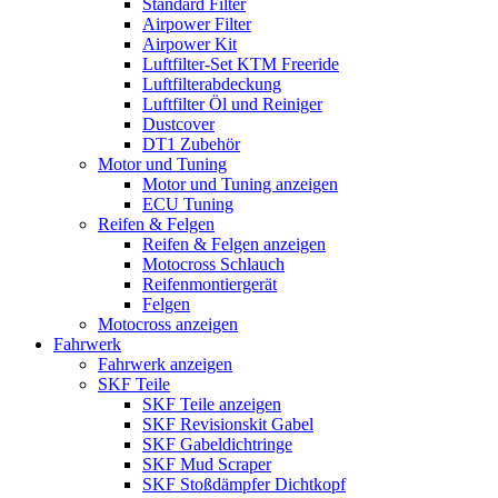
Standard Filter
Airpower Filter
Airpower Kit
Luftfilter-Set KTM Freeride
Luftfilterabdeckung
Luftfilter Öl und Reiniger
Dustcover
DT1 Zubehör
Motor und Tuning
Motor und Tuning anzeigen
ECU Tuning
Reifen & Felgen
Reifen & Felgen anzeigen
Motocross Schlauch
Reifenmontiergerät
Felgen
Motocross anzeigen
Fahrwerk
Fahrwerk anzeigen
SKF Teile
SKF Teile anzeigen
SKF Revisionskit Gabel
SKF Gabeldichtringe
SKF Mud Scraper
SKF Stoßdämpfer Dichtkopf