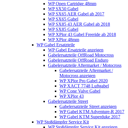
WP Open Cartridge 48mm
WP SX50 Gabel
WP SX65 AER Gabel ab 2017
WP SX65 Gabel
WP SX85 43 AER Gabel ab 2018
WP SX85 Gabel
WP XPlor 43 Gabel Freeride ab 2018
WP XPlor 48mm
WP Gabel Ersatzteile
WP Gabel Ersatzteile anzeigen
Gabelersatzteile OffRoad Motocross
Gabelersatzteile OffRoad Enduro
Gabelersatzteile Aftermarket / Motocross
Gabelersatzteile Aftermarket /
Motocross anzeigen
WP XPlor Pro Gabel 2020
WP XACT 7748 Luftgabel
WP Cone Valve Gabel
WP XPlor 43
Gabelersatzteile Street
Gabelersatzteile Street anzeigen
WP Gabel KTM Adventure-R 2017
WP Gabel KTM Superduke 2017
WP Stoßdämpfer Service Kit
WP Stoßdämpfer Service Kit anzeigen