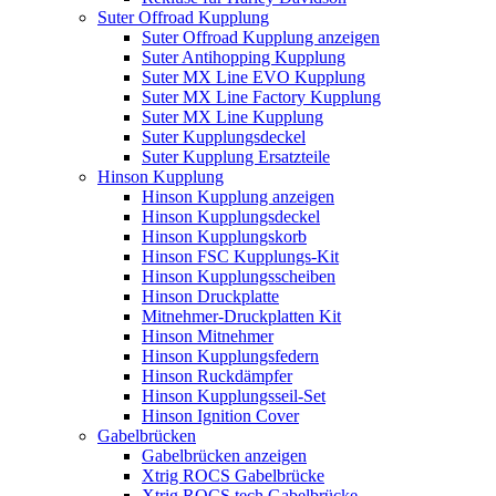
Suter Offroad Kupplung
Suter Offroad Kupplung anzeigen
Suter Antihopping Kupplung
Suter MX Line EVO Kupplung
Suter MX Line Factory Kupplung
Suter MX Line Kupplung
Suter Kupplungsdeckel
Suter Kupplung Ersatzteile
Hinson Kupplung
Hinson Kupplung anzeigen
Hinson Kupplungsdeckel
Hinson Kupplungskorb
Hinson FSC Kupplungs-Kit
Hinson Kupplungsscheiben
Hinson Druckplatte
Mitnehmer-Druckplatten Kit
Hinson Mitnehmer
Hinson Kupplungsfedern
Hinson Ruckdämpfer
Hinson Kupplungsseil-Set
Hinson Ignition Cover
Gabelbrücken
Gabelbrücken anzeigen
Xtrig ROCS Gabelbrücke
Xtrig ROCS tech Gabelbrücke