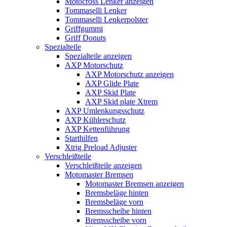
Motocross Lenker anzeigen
Tommaselli Lenker
Tommaselli Lenkerpolster
Griffgummi
Griff Donuts
Spezialteile
Spezialteile anzeigen
AXP Motorschutz
AXP Motorschutz anzeigen
AXP Glide Plate
AXP Skid Plate
AXP Skid plate Xtrem
AXP Umlenkungsschutz
AXP Kühlerschutz
AXP Kettenführung
Starthilfen
Xtrig Preload Adjuster
Verschleißteile
Verschleißteile anzeigen
Motomaster Bremsen
Motomaster Bremsen anzeigen
Bremsbeläge hinten
Bremsbeläge vorn
Bremsscheibe hinten
Bremsscheibe vorn