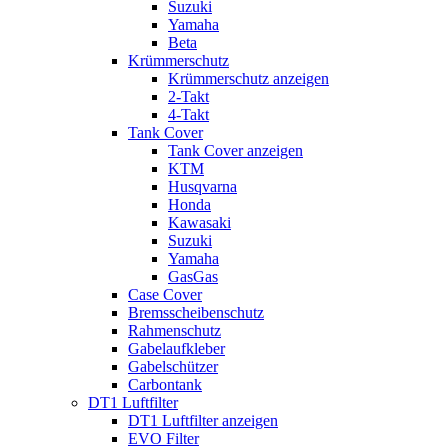
Suzuki
Yamaha
Beta
Krümmerschutz
Krümmerschutz anzeigen
2-Takt
4-Takt
Tank Cover
Tank Cover anzeigen
KTM
Husqvarna
Honda
Kawasaki
Suzuki
Yamaha
GasGas
Case Cover
Bremsscheibenschutz
Rahmenschutz
Gabelaufkleber
Gabelschützer
Carbontank
DT1 Luftfilter
DT1 Luftfilter anzeigen
EVO Filter