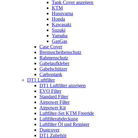
Tank Cover anzeigen
KTM
Husqvarna
Honda
Kawasaki
Suzuki
Yamaha
GasGas
Case Cover
Bremsscheibenschutz
Rahmenschutz
Gabelaufkleber
Gabelschützer
Carbontank
DT1 Luftfilter
DT1 Luftfilter anzeigen
EVO Filter
Standard Filter
Airpower Filter
Airpower Kit
Luftfilter-Set KTM Freeride
Luftfilterabdeckung
Luftfilter Öl und Reiniger
Dustcover
DT1 Zubehör