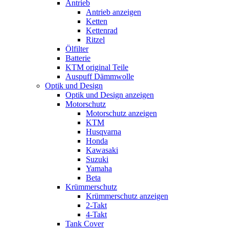
Antrieb
Antrieb anzeigen
Ketten
Kettenrad
Ritzel
Ölfilter
Batterie
KTM original Teile
Auspuff Dämmwolle
Optik und Design
Optik und Design anzeigen
Motorschutz
Motorschutz anzeigen
KTM
Husqvarna
Honda
Kawasaki
Suzuki
Yamaha
Beta
Krümmerschutz
Krümmerschutz anzeigen
2-Takt
4-Takt
Tank Cover