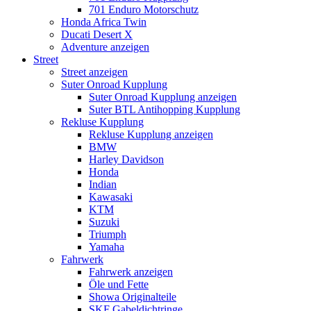
701 Enduro Motorschutz
Honda Africa Twin
Ducati Desert X
Adventure anzeigen
Street
Street anzeigen
Suter Onroad Kupplung
Suter Onroad Kupplung anzeigen
Suter BTL Antihopping Kupplung
Rekluse Kupplung
Rekluse Kupplung anzeigen
BMW
Harley Davidson
Honda
Indian
Kawasaki
KTM
Suzuki
Triumph
Yamaha
Fahrwerk
Fahrwerk anzeigen
Öle und Fette
Showa Originalteile
SKF Gabeldichtringe