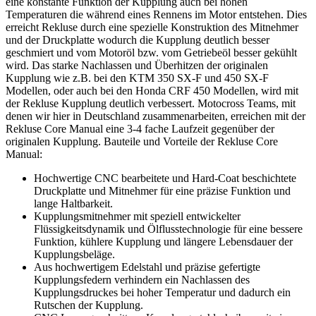
eine konstante Funktion der Kupplung auch bei hohen
Temperaturen die während eines Rennens im Motor entstehen. Dies
erreicht Rekluse durch eine spezielle Konstruktion des Mitnehmer
und der Druckplatte wodurch die Kupplung deutlich besser
geschmiert und vom Motoröl bzw. vom Getriebeöl besser gekühlt
wird. Das starke Nachlassen und Überhitzen der originalen
Kupplung wie z.B. bei den KTM 350 SX-F und 450 SX-F
Modellen, oder auch bei den Honda CRF 450 Modellen, wird mit
der Rekluse Kupplung deutlich verbessert. Motocross Teams, mit
denen wir hier in Deutschland zusammenarbeiten, erreichen mit der
Rekluse Core Manual eine 3-4 fache Laufzeit gegenüber der
originalen Kupplung. Bauteile und Vorteile der Rekluse Core
Manual:
Hochwertige CNC bearbeitete und Hard-Coat beschichtete
Druckplatte und Mitnehmer für eine präzise Funktion und
lange Haltbarkeit.
Kupplungsmitnehmer mit speziell entwickelter
Flüssigkeitsdynamik und Ölflusstechnologie für eine bessere
Funktion, kühlere Kupplung und längere Lebensdauer der
Kupplungsbeläge.
Aus hochwertigem Edelstahl und präzise gefertigte
Kupplungsfedern verhindern ein Nachlassen des
Kupplungsdruckes bei hoher Temperatur und dadurch ein
Rutschen der Kupplung.