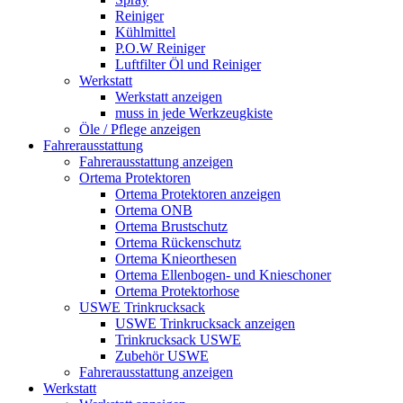
Reiniger
Kühlmittel
P.O.W Reiniger
Luftfilter Öl und Reiniger
Werkstatt
Werkstatt anzeigen
muss in jede Werkzeugkiste
Öle / Pflege anzeigen
Fahrerausstattung
Fahrerausstattung anzeigen
Ortema Protektoren
Ortema Protektoren anzeigen
Ortema ONB
Ortema Brustschutz
Ortema Rückenschutz
Ortema Knieorthesen
Ortema Ellenbogen- und Knieschoner
Ortema Protektorhose
USWE Trinkrucksack
USWE Trinkrucksack anzeigen
Trinkrucksack USWE
Zubehör USWE
Fahrerausstattung anzeigen
Werkstatt