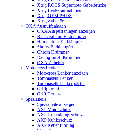
Xtrig ROCS Supermoto Gabelbrücke
Xtrig Lenkeraufnahmen
Xtrig OEM PHDS
Xtrig Zubehör
OXA Auspuffanlagen
OXA Auspuffanlagen anzeigen
Black Edition Enddämpfer
Hardenduro Enddämpfer
Shorty Enddämpfer
Chrom Krümmer
Racing finish Krümmer
OXA Zubehör
Motocross Lenker
Motocross Lenker anzeigen
Tommaselli Lenker
Tommaselli Lenkerpolster
Griffgummi
Griff Donuts
Spezialteile
Spezialteile anzeigen
AXP Motorschutz
AXP Umlenkungsschutz
AXP Kühlerschutz
AXP Kettenführung