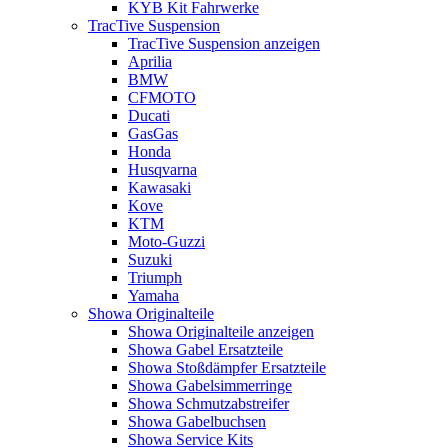
KYB Kit Fahrwerke
TracTive Suspension
TracTive Suspension anzeigen
Aprilia
BMW
CFMOTO
Ducati
GasGas
Honda
Husqvarna
Kawasaki
Kove
KTM
Moto-Guzzi
Suzuki
Triumph
Yamaha
Showa Originalteile
Showa Originalteile anzeigen
Showa Gabel Ersatzteile
Showa Stoßdämpfer Ersatzteile
Showa Gabelsimmerringe
Showa Schmutzabstreifer
Showa Gabelbuchsen
Showa Service Kits