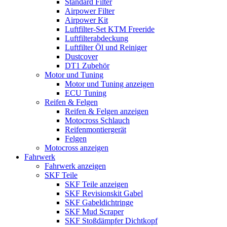
Standard Filter
Airpower Filter
Airpower Kit
Luftfilter-Set KTM Freeride
Luftfilterabdeckung
Luftfilter Öl und Reiniger
Dustcover
DT1 Zubehör
Motor und Tuning
Motor und Tuning anzeigen
ECU Tuning
Reifen & Felgen
Reifen & Felgen anzeigen
Motocross Schlauch
Reifenmontiergerät
Felgen
Motocross anzeigen
Fahrwerk
Fahrwerk anzeigen
SKF Teile
SKF Teile anzeigen
SKF Revisionskit Gabel
SKF Gabeldichtringe
SKF Mud Scraper
SKF Stoßdämpfer Dichtkopf