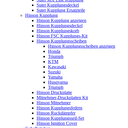
Suter Kupplungsdeckel
Suter Kupplung Ersatzteile
Hinson Kupplung
Hinson Kupplung anzeigen
Hinson Kupplungsdeckel
Hinson Kupplungskorb
Hinson FSC Kupplungs-Kit
Hinson Kupplungsscheiben
Hinson Kupplungsscheiben anzeigen
Honda
Triumph
KTM
Kawasaki
Suzuki
Yamaha
Husqvarna
Triumph
Hinson Druckplatte
Mitnehmer-Druckplatten Kit
Hinson Mitnehmer
Hinson Kupplungsfedern
Hinson Ruckdämpfer
Hinson Kupplungsseil-Set
Hinson Ignition Cover