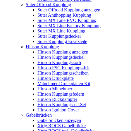
Suter Offroad Kupplung
Suter Offroad Kupplung anzeigen
Suter Antihopping Kupplung
Suter MX Line EVO Kupplung
Suter MX Line Factory Kupplung
Suter MX Line Kupplung
Suter Kupplungsdeckel
Suter Kupplung Ersatzteile
Hinson Kupplung
Hinson Kupplung anzeigen
Hinson Kupplungsdeckel
Hinson Kupplungskorb
Hinson FSC Kupplungs-Kit
Hinson Kupplungsscheiben
Hinson Druckplatte
Mitnehmer-Druckplatten Kit
Hinson Mitnehmer
Hinson Kupplungsfedern
Hinson Ruckdämpfer
Hinson Kupplungsseil-Set
Hinson Ignition Cover
Gabelbrücken
Gabelbrücken anzeigen
Xtrig ROCS Gabelbrücke
Xtrig ROCS tech Gabelbrücke