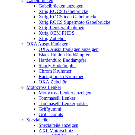
Gabelbrücken
Gabelbrücken anzeigen
Xtrig ROCS Gabelbrücke
Xtrig ROCS tech Gabelbrücke
Xtrig ROCS Supermoto Gabelbrücke
Xtrig Lenkeraufnahmen
Xtrig OEM PHDS
Xtrig Zubehör
OXA Auspuffanlagen
OXA Auspuffanlagen anzeigen
Black Edition Enddämpfer
Hardenduro Enddämpfer
Shorty Enddämpfer
Chrom Krümmer
Racing finish Krümmer
OXA Zubehör
Motocross Lenker
Motocross Lenker anzeigen
Tommaselli Lenker
Tommaselli Lenkerpolster
Griffgummi
Griff Donuts
Spezialteile
Spezialteile anzeigen
AXP Motorschutz