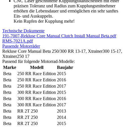
CNC Laser geschnittene Kupplungsstahlscheiben mit einer
präzisen Toleranz und Radius zum Kupplungsmitnehmer
erhöhen die Lebensdauer und ermöglichen ein sehr sanftes
Ein- und Auskuppeln.
Kein Rupfen der Kupplung mehr!
Technische Dokumente
191-7007-Rekluse Core Manual Clutch Install Manual Beta.pdf
RMS-7021A.pdf
Passende Motorräder
Rekluse Core Manual Beta 250/300 RR 13-17, Xtrainer300 15-17,
Xtrainer250 17
Passend für folgende Motorrad-Modelle:
Marke
Modell
Baujahr
Beta
250 RR Race Edition
2015
Beta
250 RR Race Edition
2016
Beta
250 RR Race Edition
2017
Beta
300 RR Race Edition
2015
Beta
300 RR Race Edition
2016
Beta
300 RR Race Edition
2017
Beta
RR 2T 250
2013
Beta
RR 2T 250
2014
Beta
RR 2T 250
2015