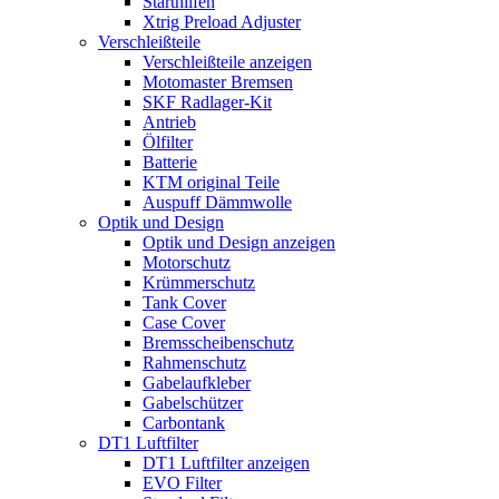
Starthilfen
Xtrig Preload Adjuster
Verschleißteile
Verschleißteile anzeigen
Motomaster Bremsen
SKF Radlager-Kit
Antrieb
Ölfilter
Batterie
KTM original Teile
Auspuff Dämmwolle
Optik und Design
Optik und Design anzeigen
Motorschutz
Krümmerschutz
Tank Cover
Case Cover
Bremsscheibenschutz
Rahmenschutz
Gabelaufkleber
Gabelschützer
Carbontank
DT1 Luftfilter
DT1 Luftfilter anzeigen
EVO Filter