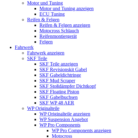
Motor und Tuning
Motor und Tuning anzeigen
ECU Tuning
Reifen & Felgen
Reifen & Felgen anzeigen
Motocross Schlauch
Reifenmontiergerät
Felgen
Fahrwerk
Fahrwerk anzeigen
SKF Teile
SKF Teile anzeigen
SKF Revisionskit Gabel
SKF Gabeldichtringe
SKF Mud Scraper
SKF Stoßdämpfer Dichtkopf
SKF Floating Piston
SKF Gabelbuchsen
SKF WP 48 AER
WP Originalteile
WP Originalteile anzeigen
WP Suspension Angebot
WP Pro Components
WP Pro Components anzeigen
Motocross