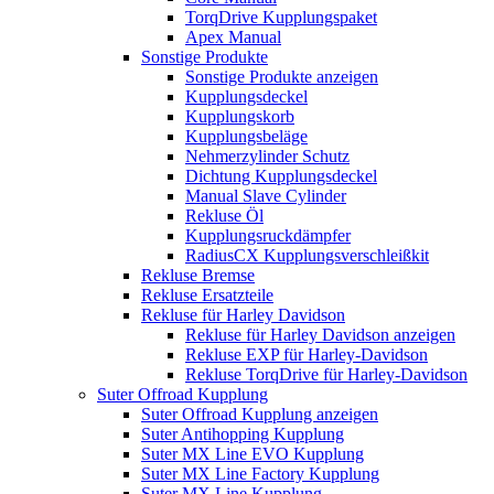
TorqDrive Kupplungspaket
Apex Manual
Sonstige Produkte
Sonstige Produkte anzeigen
Kupplungsdeckel
Kupplungskorb
Kupplungsbeläge
Nehmerzylinder Schutz
Dichtung Kupplungsdeckel
Manual Slave Cylinder
Rekluse Öl
Kupplungsruckdämpfer
RadiusCX Kupplungsverschleißkit
Rekluse Bremse
Rekluse Ersatzteile
Rekluse für Harley Davidson
Rekluse für Harley Davidson anzeigen
Rekluse EXP für Harley-Davidson
Rekluse TorqDrive für Harley-Davidson
Suter Offroad Kupplung
Suter Offroad Kupplung anzeigen
Suter Antihopping Kupplung
Suter MX Line EVO Kupplung
Suter MX Line Factory Kupplung
Suter MX Line Kupplung