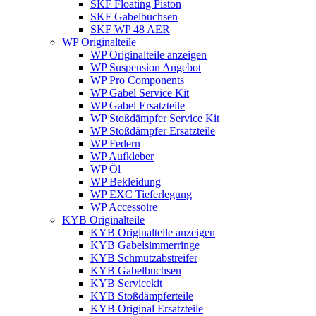
SKF Floating Piston
SKF Gabelbuchsen
SKF WP 48 AER
WP Originalteile
WP Originalteile anzeigen
WP Suspension Angebot
WP Pro Components
WP Gabel Service Kit
WP Gabel Ersatzteile
WP Stoßdämpfer Service Kit
WP Stoßdämpfer Ersatzteile
WP Federn
WP Aufkleber
WP Öl
WP Bekleidung
WP EXC Tieferlegung
WP Accessoire
KYB Originalteile
KYB Originalteile anzeigen
KYB Gabelsimmerringe
KYB Schmutzabstreifer
KYB Gabelbuchsen
KYB Servicekit
KYB Stoßdämpferteile
KYB Original Ersatzteile