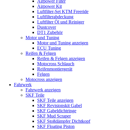
Airpower Filter
Airpower Kit
Luftfilter-Set KTM Freeride
Luftfilterabdeckung
Luftfilter Öl und Reiniger
Dustcover
DT1 Zubehör
Motor und Tuning
Motor und Tuning anzeigen
ECU Tuning
Reifen & Felgen
Reifen & Felgen anzeigen
Motocross Schlauch
Reifenmontiergerät
Felgen
Motocross anzeigen
Fahrwerk
Fahrwerk anzeigen
SKF Teile
SKF Teile anzeigen
SKF Revisionskit Gabel
SKF Gabeldichtringe
SKF Mud Scraper
SKF Stoßdämpfer Dichtkopf
SKF Floating Piston