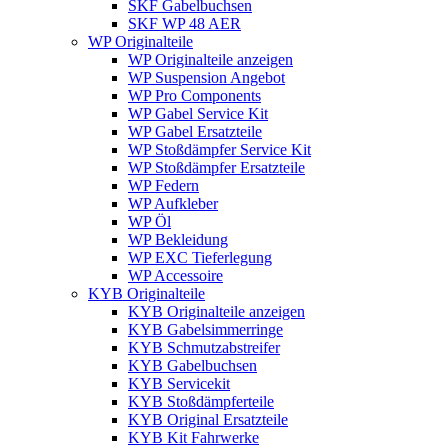
SKF Gabelbuchsen
SKF WP 48 AER
WP Originalteile
WP Originalteile anzeigen
WP Suspension Angebot
WP Pro Components
WP Gabel Service Kit
WP Gabel Ersatzteile
WP Stoßdämpfer Service Kit
WP Stoßdämpfer Ersatzteile
WP Federn
WP Aufkleber
WP Öl
WP Bekleidung
WP EXC Tieferlegung
WP Accessoire
KYB Originalteile
KYB Originalteile anzeigen
KYB Gabelsimmerringe
KYB Schmutzabstreifer
KYB Gabelbuchsen
KYB Servicekit
KYB Stoßdämpferteile
KYB Original Ersatzteile
KYB Kit Fahrwerke