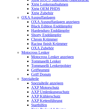
Xtrig Lenkeraufnahmen
Xtrig OEM PHDS
Xtrig Zubehör
OXA Auspuffanlagen
OXA Auspuffanlagen anzeigen
Black Edition Enddämpfer
Hardenduro Enddämpfer
Shorty Enddämpfer
Chrom Krümmer
Racing finish Krümmer
OXA Zubehör
Motocross Lenker
Motocross Lenker anzeigen
Tommaselli Lenker
Tommaselli Lenkerpolster
Griffgummi
Griff Donuts
Spezialteile
Spezialteile anzeigen
AXP Motorschutz
AXP Umlenkungsschutz
AXP Kühlerschutz
AXP Kettenführung
Starthilfen