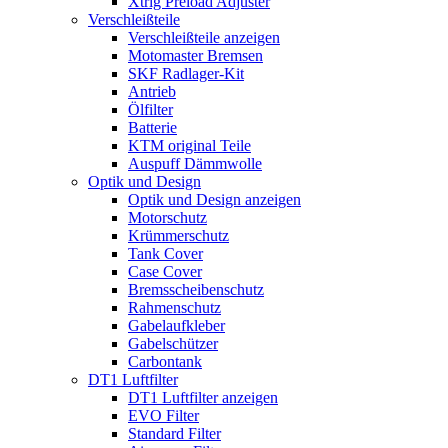
Xtrig Preload Adjuster
Verschleißteile
Verschleißteile anzeigen
Motomaster Bremsen
SKF Radlager-Kit
Antrieb
Ölfilter
Batterie
KTM original Teile
Auspuff Dämmwolle
Optik und Design
Optik und Design anzeigen
Motorschutz
Krümmerschutz
Tank Cover
Case Cover
Bremsscheibenschutz
Rahmenschutz
Gabelaufkleber
Gabelschützer
Carbontank
DT1 Luftfilter
DT1 Luftfilter anzeigen
EVO Filter
Standard Filter