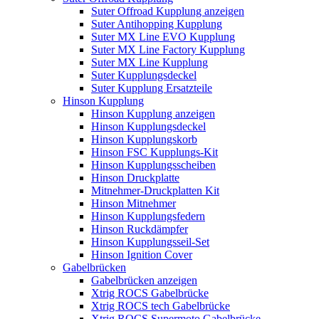
Suter Offroad Kupplung anzeigen
Suter Antihopping Kupplung
Suter MX Line EVO Kupplung
Suter MX Line Factory Kupplung
Suter MX Line Kupplung
Suter Kupplungsdeckel
Suter Kupplung Ersatzteile
Hinson Kupplung
Hinson Kupplung anzeigen
Hinson Kupplungsdeckel
Hinson Kupplungskorb
Hinson FSC Kupplungs-Kit
Hinson Kupplungsscheiben
Hinson Druckplatte
Mitnehmer-Druckplatten Kit
Hinson Mitnehmer
Hinson Kupplungsfedern
Hinson Ruckdämpfer
Hinson Kupplungsseil-Set
Hinson Ignition Cover
Gabelbrücken
Gabelbrücken anzeigen
Xtrig ROCS Gabelbrücke
Xtrig ROCS tech Gabelbrücke
Xtrig ROCS Supermoto Gabelbrücke