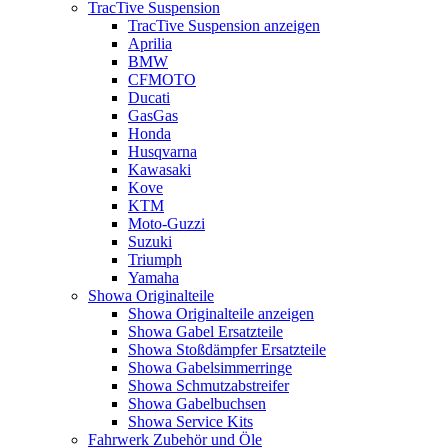
TracTive Suspension
TracTive Suspension anzeigen
Aprilia
BMW
CFMOTO
Ducati
GasGas
Honda
Husqvarna
Kawasaki
Kove
KTM
Moto-Guzzi
Suzuki
Triumph
Yamaha
Showa Originalteile
Showa Originalteile anzeigen
Showa Gabel Ersatzteile
Showa Stoßdämpfer Ersatzteile
Showa Gabelsimmerringe
Showa Schmutzabstreifer
Showa Gabelbuchsen
Showa Service Kits
Fahrwerk Zubehör und Öle