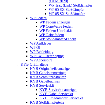
(OEM 2020)
WP Trax (Link) Stoßdämpfer
WP 65 SX Stoßdämpfer
WP 85 SX Stoßdämpfer
WP Federn
WP Federn anzeigen
WP ConeValve Federn
WP Federn Umrüstkit
WP Gabelfedern
WP Stoßdämpfer-Federn
WP Aufkleber
WP Öl
WP Bekleidung
WP EXC Tieferlegung
WP Accessoire
KYB Originalteile
KYB Originalteile anzeigen
KYB Gabelsimmerringe
KYB Schmutzabstreifer
KYB Gabelbuchsen
KYB Servicekit
KYB Servicekit anzeigen
KYB Gabel Servicekit
KYB Stoßdämpfer Servicekit
KYB Stoßdämpferteile