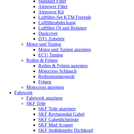
Standard Filter
Airpower Filter
Airpower Kit
Luftfilter-Set KTM Freeride
Luftfilterabdeckung
Luftfilter Öl und Reiniger
Dustcover
DT1 Zubehör
Motor und Tuning
Motor und Tuning anzeigen
ECU Tuning
Reifen & Felgen
Reifen & Felgen anzeigen
Motocross Schlauch
Reifenmontiergerät
Felgen
Motocross anzeigen
Fahrwerk
Fahrwerk anzeigen
SKF Teile
SKF Teile anzeigen
SKF Revisionskit Gabel
SKF Gabeldichtringe
SKF Mud Scraper
SKF Stoßdämpfer Dichtkopf