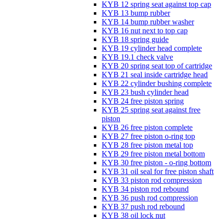
KYB 12 spring seat against top cap
KYB 13 bump rubber
KYB 14 bump rubber washer
KYB 16 nut next to top cap
KYB 18 spring guide
KYB 19 cylinder head complete
KYB 19.1 check valve
KYB 20 spring seat top of cartridge
KYB 21 seal inside cartridge head
KYB 22 cylinder bushing complete
KYB 23 bush cylinder head
KYB 24 free piston spring
KYB 25 spring seat against free
piston
KYB 26 free piston complete
KYB 27 free piston o-ring top
KYB 28 free piston metal top
KYB 29 free piston metal bottom
KYB 30 free piston - o-ring bottom
KYB 31 oil seal for free piston shaft
KYB 33 piston rod compression
KYB 34 piston rod rebound
KYB 36 push rod compression
KYB 37 push rod rebound
KYB 38 oil lock nut