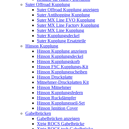
Suter Offroad Kupplung
Suter Offroad Kupplung anzeigen
Suter Antihopping Kupplung
Suter MX Line EVO Kupplung
Suter MX Line Factory Kupplung
Suter MX Line Kupplung
Suter Kupplungsdeckel
Suter Kupplung Ersatzteile
Hinson Kupplung
Hinson Kupplung anzeigen
Hinson Kupplungsdeckel
Hinson Kupplungskorb
Hinson FSC Kupplungs-Kit
Hinson Kupplungsscheiben
Hinson Druckplatte
Mitnehmer-Druckplatten Kit
Hinson Mitnehmer
Hinson Kupplungsfedern
Hinson Ruckdämpfer
Hinson Kupplungsseil-Set
Hinson Ignition Cover
Gabelbrücken
Gabelbrücken anzeigen
Xtrig ROCS Gabelbrücke
Xtrig ROCS tech Gabelbrücke