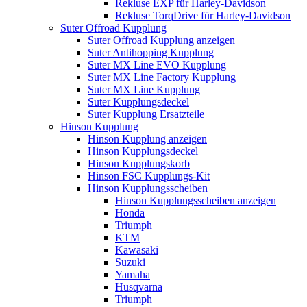
Rekluse EXP für Harley-Davidson
Rekluse TorqDrive für Harley-Davidson
Suter Offroad Kupplung
Suter Offroad Kupplung anzeigen
Suter Antihopping Kupplung
Suter MX Line EVO Kupplung
Suter MX Line Factory Kupplung
Suter MX Line Kupplung
Suter Kupplungsdeckel
Suter Kupplung Ersatzteile
Hinson Kupplung
Hinson Kupplung anzeigen
Hinson Kupplungsdeckel
Hinson Kupplungskorb
Hinson FSC Kupplungs-Kit
Hinson Kupplungsscheiben
Hinson Kupplungsscheiben anzeigen
Honda
Triumph
KTM
Kawasaki
Suzuki
Yamaha
Husqvarna
Triumph