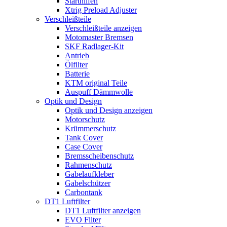
Starthilfen
Xtrig Preload Adjuster
Verschleißteile
Verschleißteile anzeigen
Motomaster Bremsen
SKF Radlager-Kit
Antrieb
Ölfilter
Batterie
KTM original Teile
Auspuff Dämmwolle
Optik und Design
Optik und Design anzeigen
Motorschutz
Krümmerschutz
Tank Cover
Case Cover
Bremsscheibenschutz
Rahmenschutz
Gabelaufkleber
Gabelschützer
Carbontank
DT1 Luftfilter
DT1 Luftfilter anzeigen
EVO Filter