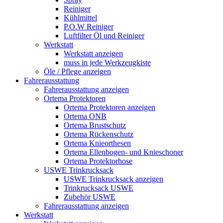
Reiniger
Kühlmittel
P.O.W Reiniger
Luftfilter Öl und Reiniger
Werkstatt
Werkstatt anzeigen
muss in jede Werkzeugkiste
Öle / Pflege anzeigen
Fahrerausstattung
Fahrerausstattung anzeigen
Ortema Protektoren
Ortema Protektoren anzeigen
Ortema ONB
Ortema Brustschutz
Ortema Rückenschutz
Ortema Knieorthesen
Ortema Ellenbogen- und Knieschoner
Ortema Protektorhose
USWE Trinkrucksack
USWE Trinkrucksack anzeigen
Trinkrucksack USWE
Zubehör USWE
Fahrerausstattung anzeigen
Werkstatt