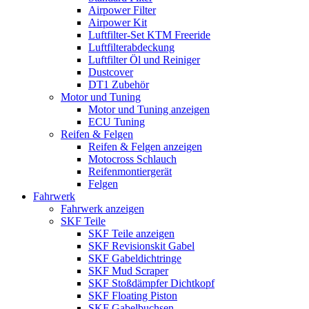
Airpower Filter
Airpower Kit
Luftfilter-Set KTM Freeride
Luftfilterabdeckung
Luftfilter Öl und Reiniger
Dustcover
DT1 Zubehör
Motor und Tuning
Motor und Tuning anzeigen
ECU Tuning
Reifen & Felgen
Reifen & Felgen anzeigen
Motocross Schlauch
Reifenmontiergerät
Felgen
Fahrwerk
Fahrwerk anzeigen
SKF Teile
SKF Teile anzeigen
SKF Revisionskit Gabel
SKF Gabeldichtringe
SKF Mud Scraper
SKF Stoßdämpfer Dichtkopf
SKF Floating Piston
SKF Gabelbuchsen