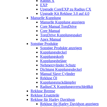
Radius X
EXP
Upgrade CoreEXP zu Radius CX
Upgrade Kit Rekluse 3.0 auf 4.0
Manuelle Kupplung
Manuelle Kupplung anzeigen
Core Manual TorqDrive
Core Manual
TorqDrive Kupplungspaket
Apex Manual
Sonstige Produkte
Sonstige Produkte anzeigen
Kupplungsdeckel
Kupplungskorb
Kupplungsbeläge
Nehmerzylinder Schutz
Dichtung Kupplungsdeckel
Manual Slave Cylinder
Rekluse Öl
Kupplungsruckdämpfer
RadiusCX Kupplungsverschleißkit
Rekluse Bremse
Rekluse Ersatzteile
Rekluse für Harley Davidson
Rekluse für Harley Davidson anzeigen