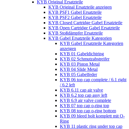
KYB Original Ersatzteile
KYB Original Ersatzteile anzeigen
KYB PSF1 Gabel Ersatzteile
KYB PSF2 Gabel Ersatzteile
KYB Closed Cartridge Gabel Ersatzteile
KYB Open Cartridge Gabel Ersatzteile
KYB Stoßdämpfer Ersatzteile
KYB Gabel Ersatzteile Kategorien
KYB Gabel Ersatzteile Kategorien
anzeigen
KYB 01 Gabeldichtring
KYB 02 Schmutzabstreifer
KYB 03 Piston Metal
KYB 04 Slide Metal
KYB 05 Gabelfeder
KYB 06 top cap complete / 6.1 right
/ 6.2 left
KYB 6.11 cap air valve
KYB 6.2 top cap assy left
KYB 6.9 air valve complete
KYB 07 top cap o-ring top
KYB 08 top cap o-ring bottom
KYB 09 bleed bolt komplett mit O-
Ring
KYB 11 plastic ring under top cap