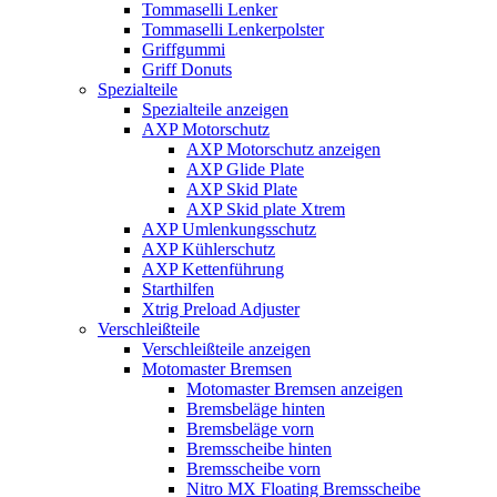
Tommaselli Lenker
Tommaselli Lenkerpolster
Griffgummi
Griff Donuts
Spezialteile
Spezialteile anzeigen
AXP Motorschutz
AXP Motorschutz anzeigen
AXP Glide Plate
AXP Skid Plate
AXP Skid plate Xtrem
AXP Umlenkungsschutz
AXP Kühlerschutz
AXP Kettenführung
Starthilfen
Xtrig Preload Adjuster
Verschleißteile
Verschleißteile anzeigen
Motomaster Bremsen
Motomaster Bremsen anzeigen
Bremsbeläge hinten
Bremsbeläge vorn
Bremsscheibe hinten
Bremsscheibe vorn
Nitro MX Floating Bremsscheibe