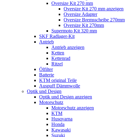
Oversize Kit 270 mm
Oversize Kit 270 mm anzeigen
Oversize Adapter
Oversize Bremsscheibe 270mm
Oversize Kit 270mm
Supermoto Kit 320 mm
SKF Radlager-Kit
Antrieb
Antrieb anzeigen
Ketten
Kettenrad
Ritzel
Ölfilter
Batterie
KTM original Teile
Auspuff Dämmwolle
Optik und Design
Optik und Design anzeigen
Motorschutz
Motorschutz anzeigen
KTM
Husqvarna
Honda
Kawasaki
Suzuki