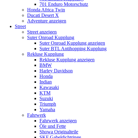
701 Enduro Motorschutz
Honda Africa Twin
Ducati Desert X
Adventure anzeigen
Street
Street anzeigen
Suter Onroad Kupplung
Suter Onroad Kupplung anzeigen
Suter BTL Antihopping Kupplung
Rekluse Kupplung
Rekluse Kupplung anzeigen
BMW
Harley Davidson
Honda
Indian
Kawasaki
KTM
Suzuki
Triumph
Yamaha
Fahrwerk
Fahrwerk anzeigen
Öle und Fette
Showa Originalteile
SKF Gabeldichtringe