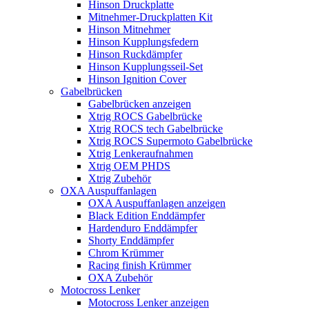
Hinson Druckplatte
Mitnehmer-Druckplatten Kit
Hinson Mitnehmer
Hinson Kupplungsfedern
Hinson Ruckdämpfer
Hinson Kupplungsseil-Set
Hinson Ignition Cover
Gabelbrücken
Gabelbrücken anzeigen
Xtrig ROCS Gabelbrücke
Xtrig ROCS tech Gabelbrücke
Xtrig ROCS Supermoto Gabelbrücke
Xtrig Lenkeraufnahmen
Xtrig OEM PHDS
Xtrig Zubehör
OXA Auspuffanlagen
OXA Auspuffanlagen anzeigen
Black Edition Enddämpfer
Hardenduro Enddämpfer
Shorty Enddämpfer
Chrom Krümmer
Racing finish Krümmer
OXA Zubehör
Motocross Lenker
Motocross Lenker anzeigen