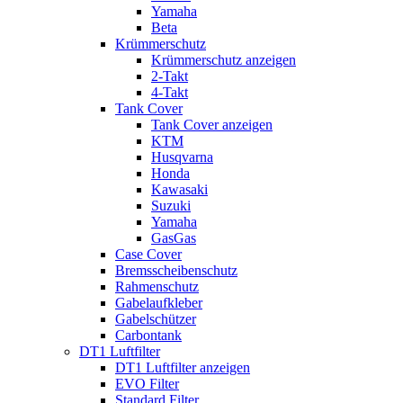
Yamaha
Beta
Krümmerschutz
Krümmerschutz anzeigen
2-Takt
4-Takt
Tank Cover
Tank Cover anzeigen
KTM
Husqvarna
Honda
Kawasaki
Suzuki
Yamaha
GasGas
Case Cover
Bremsscheibenschutz
Rahmenschutz
Gabelaufkleber
Gabelschützer
Carbontank
DT1 Luftfilter
DT1 Luftfilter anzeigen
EVO Filter
Standard Filter