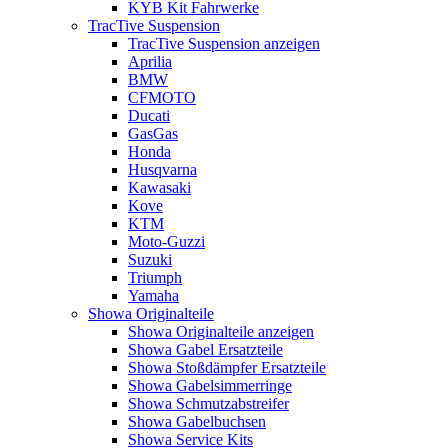
KYB Kit Fahrwerke
TracTive Suspension
TracTive Suspension anzeigen
Aprilia
BMW
CFMOTO
Ducati
GasGas
Honda
Husqvarna
Kawasaki
Kove
KTM
Moto-Guzzi
Suzuki
Triumph
Yamaha
Showa Originalteile
Showa Originalteile anzeigen
Showa Gabel Ersatzteile
Showa Stoßdämpfer Ersatzteile
Showa Gabelsimmerringe
Showa Schmutzabstreifer
Showa Gabelbuchsen
Showa Service Kits