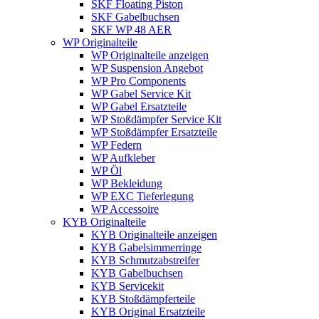
SKF Floating Piston
SKF Gabelbuchsen
SKF WP 48 AER
WP Originalteile
WP Originalteile anzeigen
WP Suspension Angebot
WP Pro Components
WP Gabel Service Kit
WP Gabel Ersatzteile
WP Stoßdämpfer Service Kit
WP Stoßdämpfer Ersatzteile
WP Federn
WP Aufkleber
WP Öl
WP Bekleidung
WP EXC Tieferlegung
WP Accessoire
KYB Originalteile
KYB Originalteile anzeigen
KYB Gabelsimmerringe
KYB Schmutzabstreifer
KYB Gabelbuchsen
KYB Servicekit
KYB Stoßdämpferteile
KYB Original Ersatzteile