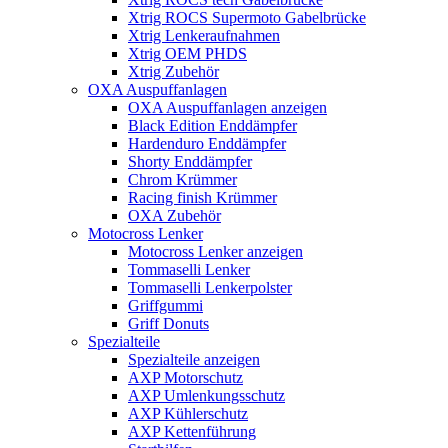
Xtrig ROCS Supermoto Gabelbrücke
Xtrig Lenkeraufnahmen
Xtrig OEM PHDS
Xtrig Zubehör
OXA Auspuffanlagen
OXA Auspuffanlagen anzeigen
Black Edition Enddämpfer
Hardenduro Enddämpfer
Shorty Enddämpfer
Chrom Krümmer
Racing finish Krümmer
OXA Zubehör
Motocross Lenker
Motocross Lenker anzeigen
Tommaselli Lenker
Tommaselli Lenkerpolster
Griffgummi
Griff Donuts
Spezialteile
Spezialteile anzeigen
AXP Motorschutz
AXP Umlenkungsschutz
AXP Kühlerschutz
AXP Kettenführung