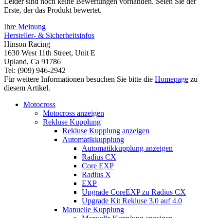
Leider sind noch keine Bewertungen vorhanden. Seien Sie der
Erste, der das Produkt bewertet.
Ihre Meinung
Hersteller- & Sicherheitsinfos
Hinson Racing
1630 West 11th Street, Unit E
Upland, Ca 91786
Tel: (909) 946-2942
Für weitere Informationen besuchen Sie bitte die
Homepage
zu
diesem Artikel.
Motocross
Motocross anzeigen
Rekluse Kupplung
Rekluse Kupplung anzeigen
Automatikkupplung
Automatikkupplung anzeigen
Radius CX
Core EXP
Radius X
EXP
Upgrade CoreEXP zu Radius CX
Upgrade Kit Rekluse 3.0 auf 4.0
Manuelle Kupplung