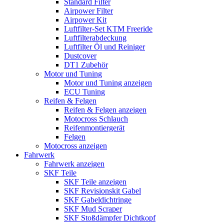
Standard Filter
Airpower Filter
Airpower Kit
Luftfilter-Set KTM Freeride
Luftfilterabdeckung
Luftfilter Öl und Reiniger
Dustcover
DT1 Zubehör
Motor und Tuning
Motor und Tuning anzeigen
ECU Tuning
Reifen & Felgen
Reifen & Felgen anzeigen
Motocross Schlauch
Reifenmontiergerät
Felgen
Motocross anzeigen
Fahrwerk
Fahrwerk anzeigen
SKF Teile
SKF Teile anzeigen
SKF Revisionskit Gabel
SKF Gabeldichtringe
SKF Mud Scraper
SKF Stoßdämpfer Dichtkopf