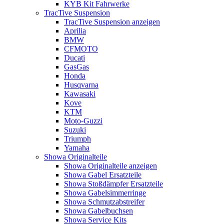
KYB Kit Fahrwerke
TracTive Suspension
TracTive Suspension anzeigen
Aprilia
BMW
CFMOTO
Ducati
GasGas
Honda
Husqvarna
Kawasaki
Kove
KTM
Moto-Guzzi
Suzuki
Triumph
Yamaha
Showa Originalteile
Showa Originalteile anzeigen
Showa Gabel Ersatzteile
Showa Stoßdämpfer Ersatzteile
Showa Gabelsimmerringe
Showa Schmutzabstreifer
Showa Gabelbuchsen
Showa Service Kits