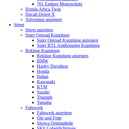
701 Enduro Motorschutz
Honda Africa Twin
Ducati Desert X
Adventure anzeigen
Street
Street anzeigen
Suter Onroad Kupplung
Suter Onroad Kupplung anzeigen
Suter BTL Antihopping Kupplung
Rekluse Kupplung
Rekluse Kupplung anzeigen
BMW
Harley Davidson
Honda
Indian
Kawasaki
KTM
Suzuki
Triumph
Yamaha
Fahrwerk
Fahrwerk anzeigen
Öle und Fette
Showa Originalteile
SKF Gabeldichtringe