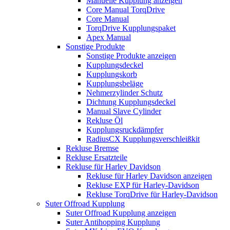
Manuelle Kupplung anzeigen
Core Manual TorqDrive
Core Manual
TorqDrive Kupplungspaket
Apex Manual
Sonstige Produkte
Sonstige Produkte anzeigen
Kupplungsdeckel
Kupplungskorb
Kupplungsbeläge
Nehmerzylinder Schutz
Dichtung Kupplungsdeckel
Manual Slave Cylinder
Rekluse Öl
Kupplungsruckdämpfer
RadiusCX Kupplungsverschleißkit
Rekluse Bremse
Rekluse Ersatzteile
Rekluse für Harley Davidson
Rekluse für Harley Davidson anzeigen
Rekluse EXP für Harley-Davidson
Rekluse TorqDrive für Harley-Davidson
Suter Offroad Kupplung
Suter Offroad Kupplung anzeigen
Suter Antihopping Kupplung