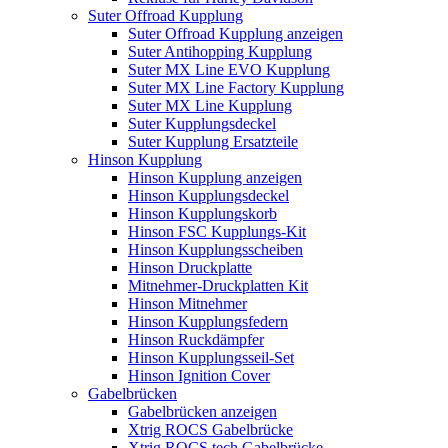
Suter Offroad Kupplung
Suter Offroad Kupplung anzeigen
Suter Antihopping Kupplung
Suter MX Line EVO Kupplung
Suter MX Line Factory Kupplung
Suter MX Line Kupplung
Suter Kupplungsdeckel
Suter Kupplung Ersatzteile
Hinson Kupplung
Hinson Kupplung anzeigen
Hinson Kupplungsdeckel
Hinson Kupplungskorb
Hinson FSC Kupplungs-Kit
Hinson Kupplungsscheiben
Hinson Druckplatte
Mitnehmer-Druckplatten Kit
Hinson Mitnehmer
Hinson Kupplungsfedern
Hinson Ruckdämpfer
Hinson Kupplungsseil-Set
Hinson Ignition Cover
Gabelbrücken
Gabelbrücken anzeigen
Xtrig ROCS Gabelbrücke
Xtrig ROCS tech Gabelbrücke