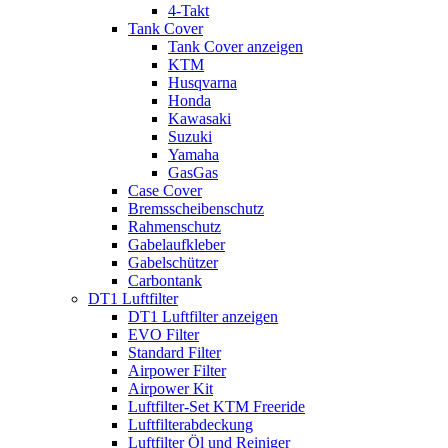
4-Takt
Tank Cover
Tank Cover anzeigen
KTM
Husqvarna
Honda
Kawasaki
Suzuki
Yamaha
GasGas
Case Cover
Bremsscheibenschutz
Rahmenschutz
Gabelaufkleber
Gabelschützer
Carbontank
DT1 Luftfilter
DT1 Luftfilter anzeigen
EVO Filter
Standard Filter
Airpower Filter
Airpower Kit
Luftfilter-Set KTM Freeride
Luftfilterabdeckung
Luftfilter Öl und Reiniger