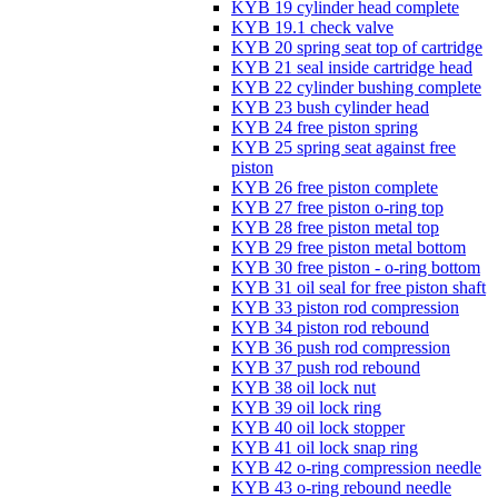
KYB 19 cylinder head complete
KYB 19.1 check valve
KYB 20 spring seat top of cartridge
KYB 21 seal inside cartridge head
KYB 22 cylinder bushing complete
KYB 23 bush cylinder head
KYB 24 free piston spring
KYB 25 spring seat against free
piston
KYB 26 free piston complete
KYB 27 free piston o-ring top
KYB 28 free piston metal top
KYB 29 free piston metal bottom
KYB 30 free piston - o-ring bottom
KYB 31 oil seal for free piston shaft
KYB 33 piston rod compression
KYB 34 piston rod rebound
KYB 36 push rod compression
KYB 37 push rod rebound
KYB 38 oil lock nut
KYB 39 oil lock ring
KYB 40 oil lock stopper
KYB 41 oil lock snap ring
KYB 42 o-ring compression needle
KYB 43 o-ring rebound needle