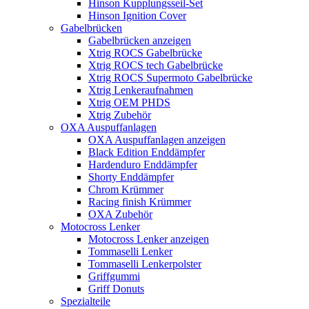
Hinson Kupplungsseil-Set
Hinson Ignition Cover
Gabelbrücken
Gabelbrücken anzeigen
Xtrig ROCS Gabelbrücke
Xtrig ROCS tech Gabelbrücke
Xtrig ROCS Supermoto Gabelbrücke
Xtrig Lenkeraufnahmen
Xtrig OEM PHDS
Xtrig Zubehör
OXA Auspuffanlagen
OXA Auspuffanlagen anzeigen
Black Edition Enddämpfer
Hardenduro Enddämpfer
Shorty Enddämpfer
Chrom Krümmer
Racing finish Krümmer
OXA Zubehör
Motocross Lenker
Motocross Lenker anzeigen
Tommaselli Lenker
Tommaselli Lenkerpolster
Griffgummi
Griff Donuts
Spezialteile