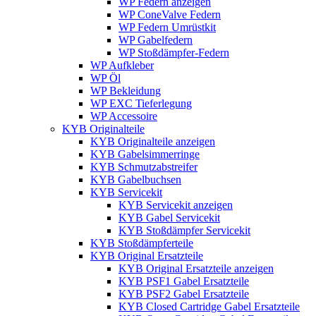
WP Federn anzeigen
WP ConeValve Federn
WP Federn Umrüstkit
WP Gabelfedern
WP Stoßdämpfer-Federn
WP Aufkleber
WP Öl
WP Bekleidung
WP EXC Tieferlegung
WP Accessoire
KYB Originalteile
KYB Originalteile anzeigen
KYB Gabelsimmerringe
KYB Schmutzabstreifer
KYB Gabelbuchsen
KYB Servicekit
KYB Servicekit anzeigen
KYB Gabel Servicekit
KYB Stoßdämpfer Servicekit
KYB Stoßdämpferteile
KYB Original Ersatzteile
KYB Original Ersatzteile anzeigen
KYB PSF1 Gabel Ersatzteile
KYB PSF2 Gabel Ersatzteile
KYB Closed Cartridge Gabel Ersatzteile