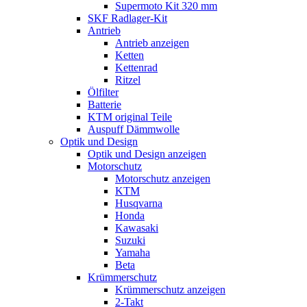
Supermoto Kit 320 mm
SKF Radlager-Kit
Antrieb
Antrieb anzeigen
Ketten
Kettenrad
Ritzel
Ölfilter
Batterie
KTM original Teile
Auspuff Dämmwolle
Optik und Design
Optik und Design anzeigen
Motorschutz
Motorschutz anzeigen
KTM
Husqvarna
Honda
Kawasaki
Suzuki
Yamaha
Beta
Krümmerschutz
Krümmerschutz anzeigen
2-Takt