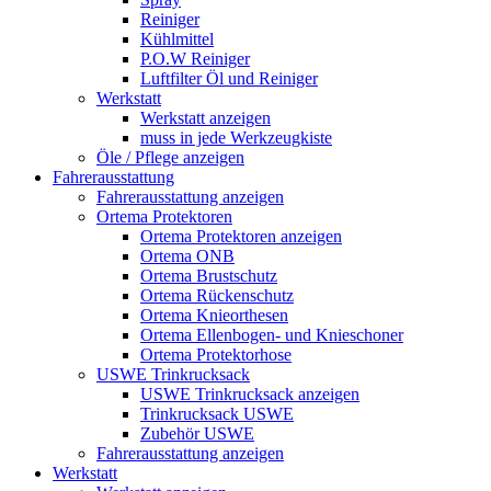
Reiniger
Kühlmittel
P.O.W Reiniger
Luftfilter Öl und Reiniger
Werkstatt
Werkstatt anzeigen
muss in jede Werkzeugkiste
Öle / Pflege anzeigen
Fahrerausstattung
Fahrerausstattung anzeigen
Ortema Protektoren
Ortema Protektoren anzeigen
Ortema ONB
Ortema Brustschutz
Ortema Rückenschutz
Ortema Knieorthesen
Ortema Ellenbogen- und Knieschoner
Ortema Protektorhose
USWE Trinkrucksack
USWE Trinkrucksack anzeigen
Trinkrucksack USWE
Zubehör USWE
Fahrerausstattung anzeigen
Werkstatt