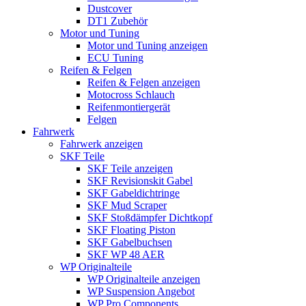
Dustcover
DT1 Zubehör
Motor und Tuning
Motor und Tuning anzeigen
ECU Tuning
Reifen & Felgen
Reifen & Felgen anzeigen
Motocross Schlauch
Reifenmontiergerät
Felgen
Fahrwerk
Fahrwerk anzeigen
SKF Teile
SKF Teile anzeigen
SKF Revisionskit Gabel
SKF Gabeldichtringe
SKF Mud Scraper
SKF Stoßdämpfer Dichtkopf
SKF Floating Piston
SKF Gabelbuchsen
SKF WP 48 AER
WP Originalteile
WP Originalteile anzeigen
WP Suspension Angebot
WP Pro Components