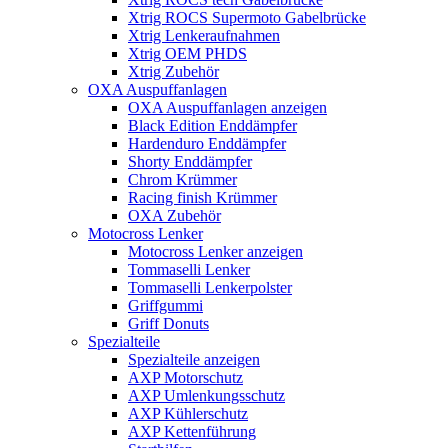
Xtrig ROCS Supermoto Gabelbrücke
Xtrig Lenkeraufnahmen
Xtrig OEM PHDS
Xtrig Zubehör
OXA Auspuffanlagen
OXA Auspuffanlagen anzeigen
Black Edition Enddämpfer
Hardenduro Enddämpfer
Shorty Enddämpfer
Chrom Krümmer
Racing finish Krümmer
OXA Zubehör
Motocross Lenker
Motocross Lenker anzeigen
Tommaselli Lenker
Tommaselli Lenkerpolster
Griffgummi
Griff Donuts
Spezialteile
Spezialteile anzeigen
AXP Motorschutz
AXP Umlenkungsschutz
AXP Kühlerschutz
AXP Kettenführung