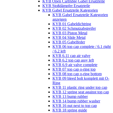
KYB Open Cartridge Gabel Ersatzteile
KYB Stoßdämpfer Ersatzteile
KYB Gabel Ersatzteile Kategorien
KYB Gabel Ersatzteile Kategorien
anzeigen
KYB 01 Gabeldichtring
KYB 02 Schmutzabstreifer
KYB 03 Piston Metal
KYB 04 Slide Metal
KYB 05 Gabelfeder
KYB 06 top cap complete / 6.1 right
/ 6.2 left
KYB 6.11 cap air valve
KYB 6.2 top cap assy left
KYB 6.9 air valve complete
KYB 07 top cap o-ring top
KYB 08 top cap o-ring bottom
KYB 09 bleed bolt komplett mit O-
Ring
KYB 11 plastic ring under top cap
KYB 12 spring seat against top cap
KYB 13 bump rubber
KYB 14 bump rubber washer
KYB 16 nut next to top cap
KYB 18 spring guide