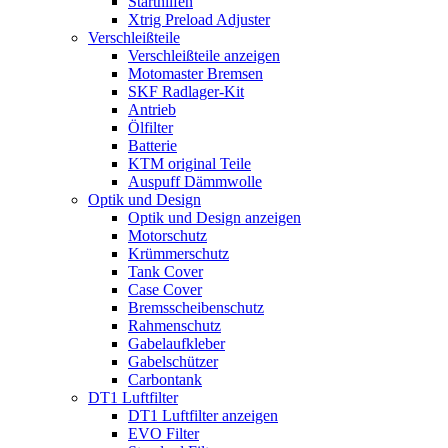
Starthilfen
Xtrig Preload Adjuster
Verschleißteile
Verschleißteile anzeigen
Motomaster Bremsen
SKF Radlager-Kit
Antrieb
Ölfilter
Batterie
KTM original Teile
Auspuff Dämmwolle
Optik und Design
Optik und Design anzeigen
Motorschutz
Krümmerschutz
Tank Cover
Case Cover
Bremsscheibenschutz
Rahmenschutz
Gabelaufkleber
Gabelschützer
Carbontank
DT1 Luftfilter
DT1 Luftfilter anzeigen
EVO Filter