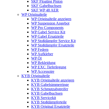
SKF Floating Piston
SKF Gabelbuchsen
SKF WP 48 AER
WP Originalteile
WP Originalteile anzeigen
WP Suspension Angebot
WP Pro Components
WP Gabel Service Kit
WP Gabel Ersatzteile
WP Stoßdämpfer Service Kit
WP Stoßdämpfer Ersatzteile
WP Federn
WP Aufkleber
WP Öl
WP Bekleidung
WP EXC Tieferlegung
WP Accessoire
KYB Originalteile
KYB Originalteile anzeigen
KYB Gabelsimmerringe
KYB Schmutzabstreifer
KYB Gabelbuchsen
KYB Servicekit
KYB Stoßdämpferteile
KYB Original Ersatzteile