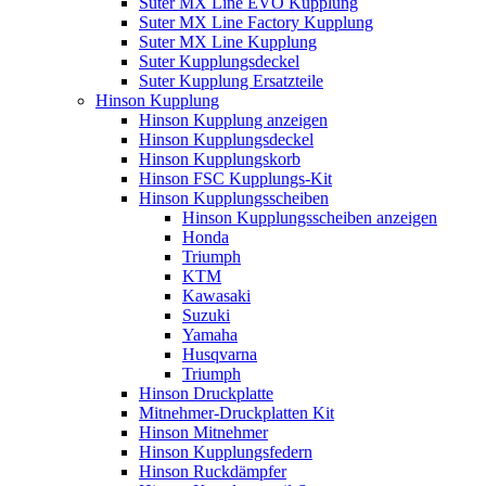
Suter MX Line EVO Kupplung
Suter MX Line Factory Kupplung
Suter MX Line Kupplung
Suter Kupplungsdeckel
Suter Kupplung Ersatzteile
Hinson Kupplung
Hinson Kupplung anzeigen
Hinson Kupplungsdeckel
Hinson Kupplungskorb
Hinson FSC Kupplungs-Kit
Hinson Kupplungsscheiben
Hinson Kupplungsscheiben anzeigen
Honda
Triumph
KTM
Kawasaki
Suzuki
Yamaha
Husqvarna
Triumph
Hinson Druckplatte
Mitnehmer-Druckplatten Kit
Hinson Mitnehmer
Hinson Kupplungsfedern
Hinson Ruckdämpfer