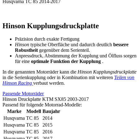
Husqvarna TC 85 2014-2017
Hinson Kupplungsdruckplatte
Präzision durch exakte Fertigung
Hinson
typische Oberfläche und dadurch deutlich
bessere
Robustheit
gegenüber dem Serienteil.
Anpressdruck, Abstimmung der Kupplung und Ölfluss sorgen
für eine
optimale Funktion der Kupplung
.
In die genannten Motorräder kann die
Hinson Kupplungsdruckplatte
in die Serienkupplung oder in Kombination mit weiteren
Teilen von
Hinson Racing
verbaut werden.
Passende Motorräder
Hinson Druckplatte KTM SX85 2003-2017
Passend für folgende Motorrad-Modelle:
Marke
Modell
Baujahr
Husqvarna
TC 85
2014
Husqvarna
TC 85
2015
Husqvarna
TC 85
2016
Husqvarna
TC 85
2017