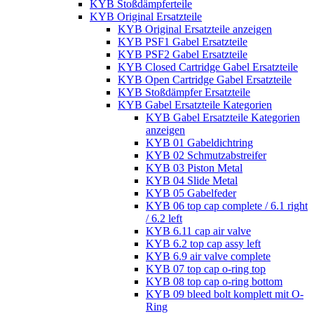
KYB Stoßdämpferteile
KYB Original Ersatzteile
KYB Original Ersatzteile anzeigen
KYB PSF1 Gabel Ersatzteile
KYB PSF2 Gabel Ersatzteile
KYB Closed Cartridge Gabel Ersatzteile
KYB Open Cartridge Gabel Ersatzteile
KYB Stoßdämpfer Ersatzteile
KYB Gabel Ersatzteile Kategorien
KYB Gabel Ersatzteile Kategorien
anzeigen
KYB 01 Gabeldichtring
KYB 02 Schmutzabstreifer
KYB 03 Piston Metal
KYB 04 Slide Metal
KYB 05 Gabelfeder
KYB 06 top cap complete / 6.1 right
/ 6.2 left
KYB 6.11 cap air valve
KYB 6.2 top cap assy left
KYB 6.9 air valve complete
KYB 07 top cap o-ring top
KYB 08 top cap o-ring bottom
KYB 09 bleed bolt komplett mit O-
Ring