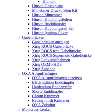
Triumph
Hinson Druckplatte
Mitnehmer-Druckplatten Kit
Hinson Mitnehmer
Hinson Kupplungsfedern
Hinson Ruckdämpfer
Hinson Kupplungsseil-Set
Hinson Ignition Cover
Gabelbrücken
Gabelbrücken anzeigen
Xtrig ROCS Gabelbrücke
Xtrig ROCS tech Gabelbrücke
Xtrig ROCS Supermoto Gabelbrücke
Xtrig Lenkeraufnahmen
Xtrig OEM PHDS
Xtrig Zubehör
OXA Auspuffanlagen
OXA Auspuffanlagen anzeigen
Black Edition Enddämpfer
Hardenduro Enddämpfer
Shorty Enddämpfer
Chrom Krümmer
Racing finish Krümmer
OXA Zubehör
Motocross Lenker