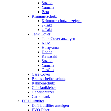
Suzuki
Yamaha
Beta
Krümmerschutz
Krümmerschutz anzeigen
2-Takt
4-Takt
Tank Cover
Tank Cover anzeigen
KTM
Husqvarna
Honda
Kawasaki
Suzuki
Yamaha
GasGas
Case Cover
Bremsscheibenschutz
Rahmenschutz
Gabelaufkleber
Gabelschützer
Carbontank
DT1 Luftfilter
DT1 Luftfilter anzeigen
EVO Filter