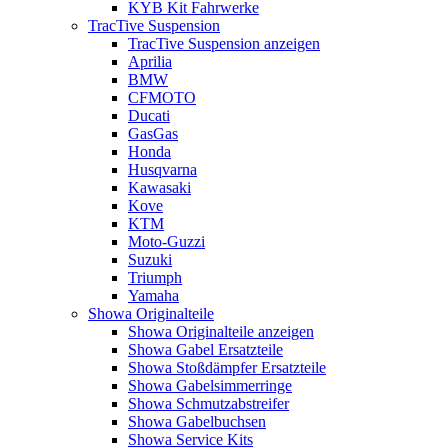
KYB Kit Fahrwerke
TracTive Suspension
TracTive Suspension anzeigen
Aprilia
BMW
CFMOTO
Ducati
GasGas
Honda
Husqvarna
Kawasaki
Kove
KTM
Moto-Guzzi
Suzuki
Triumph
Yamaha
Showa Originalteile
Showa Originalteile anzeigen
Showa Gabel Ersatzteile
Showa Stoßdämpfer Ersatzteile
Showa Gabelsimmerringe
Showa Schmutzabstreifer
Showa Gabelbuchsen
Showa Service Kits