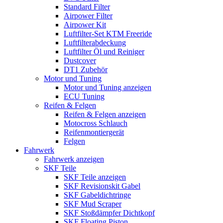
Standard Filter
Airpower Filter
Airpower Kit
Luftfilter-Set KTM Freeride
Luftfilterabdeckung
Luftfilter Öl und Reiniger
Dustcover
DT1 Zubehör
Motor und Tuning
Motor und Tuning anzeigen
ECU Tuning
Reifen & Felgen
Reifen & Felgen anzeigen
Motocross Schlauch
Reifenmontiergerät
Felgen
Fahrwerk
Fahrwerk anzeigen
SKF Teile
SKF Teile anzeigen
SKF Revisionskit Gabel
SKF Gabeldichtringe
SKF Mud Scraper
SKF Stoßdämpfer Dichtkopf
SKF Floating Piston