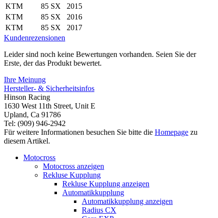
KTM
85 SX
2015
KTM
85 SX
2016
KTM
85 SX
2017
Kundenrezensionen
Leider sind noch keine Bewertungen vorhanden. Seien Sie der
Erste, der das Produkt bewertet.
Ihre Meinung
Hersteller- & Sicherheitsinfos
Hinson Racing
1630 West 11th Street, Unit E
Upland, Ca 91786
Tel: (909) 946-2942
Für weitere Informationen besuchen Sie bitte die
Homepage
zu
diesem Artikel.
Motocross
Motocross anzeigen
Rekluse Kupplung
Rekluse Kupplung anzeigen
Automatikkupplung
Automatikkupplung anzeigen
Radius CX