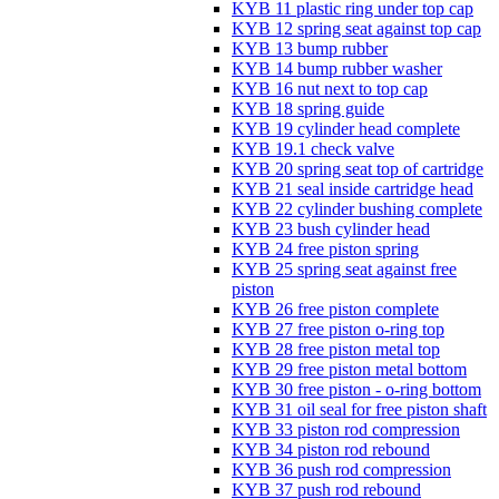
KYB 11 plastic ring under top cap
KYB 12 spring seat against top cap
KYB 13 bump rubber
KYB 14 bump rubber washer
KYB 16 nut next to top cap
KYB 18 spring guide
KYB 19 cylinder head complete
KYB 19.1 check valve
KYB 20 spring seat top of cartridge
KYB 21 seal inside cartridge head
KYB 22 cylinder bushing complete
KYB 23 bush cylinder head
KYB 24 free piston spring
KYB 25 spring seat against free
piston
KYB 26 free piston complete
KYB 27 free piston o-ring top
KYB 28 free piston metal top
KYB 29 free piston metal bottom
KYB 30 free piston - o-ring bottom
KYB 31 oil seal for free piston shaft
KYB 33 piston rod compression
KYB 34 piston rod rebound
KYB 36 push rod compression
KYB 37 push rod rebound