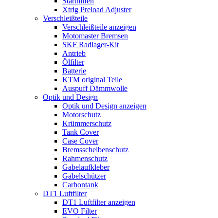
Starthilfen
Xtrig Preload Adjuster
Verschleißteile
Verschleißteile anzeigen
Motomaster Bremsen
SKF Radlager-Kit
Antrieb
Ölfilter
Batterie
KTM original Teile
Auspuff Dämmwolle
Optik und Design
Optik und Design anzeigen
Motorschutz
Krümmerschutz
Tank Cover
Case Cover
Bremsscheibenschutz
Rahmenschutz
Gabelaufkleber
Gabelschützer
Carbontank
DT1 Luftfilter
DT1 Luftfilter anzeigen
EVO Filter