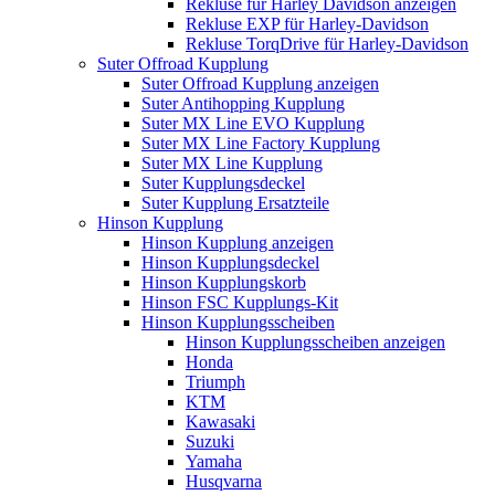
Rekluse für Harley Davidson anzeigen
Rekluse EXP für Harley-Davidson
Rekluse TorqDrive für Harley-Davidson
Suter Offroad Kupplung
Suter Offroad Kupplung anzeigen
Suter Antihopping Kupplung
Suter MX Line EVO Kupplung
Suter MX Line Factory Kupplung
Suter MX Line Kupplung
Suter Kupplungsdeckel
Suter Kupplung Ersatzteile
Hinson Kupplung
Hinson Kupplung anzeigen
Hinson Kupplungsdeckel
Hinson Kupplungskorb
Hinson FSC Kupplungs-Kit
Hinson Kupplungsscheiben
Hinson Kupplungsscheiben anzeigen
Honda
Triumph
KTM
Kawasaki
Suzuki
Yamaha
Husqvarna