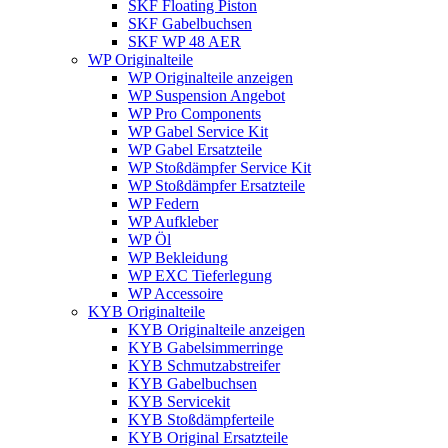
SKF Floating Piston
SKF Gabelbuchsen
SKF WP 48 AER
WP Originalteile
WP Originalteile anzeigen
WP Suspension Angebot
WP Pro Components
WP Gabel Service Kit
WP Gabel Ersatzteile
WP Stoßdämpfer Service Kit
WP Stoßdämpfer Ersatzteile
WP Federn
WP Aufkleber
WP Öl
WP Bekleidung
WP EXC Tieferlegung
WP Accessoire
KYB Originalteile
KYB Originalteile anzeigen
KYB Gabelsimmerringe
KYB Schmutzabstreifer
KYB Gabelbuchsen
KYB Servicekit
KYB Stoßdämpferteile
KYB Original Ersatzteile