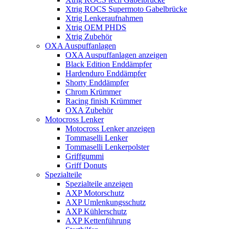
Xtrig ROCS Supermoto Gabelbrücke
Xtrig Lenkeraufnahmen
Xtrig OEM PHDS
Xtrig Zubehör
OXA Auspuffanlagen
OXA Auspuffanlagen anzeigen
Black Edition Enddämpfer
Hardenduro Enddämpfer
Shorty Enddämpfer
Chrom Krümmer
Racing finish Krümmer
OXA Zubehör
Motocross Lenker
Motocross Lenker anzeigen
Tommaselli Lenker
Tommaselli Lenkerpolster
Griffgummi
Griff Donuts
Spezialteile
Spezialteile anzeigen
AXP Motorschutz
AXP Umlenkungsschutz
AXP Kühlerschutz
AXP Kettenführung