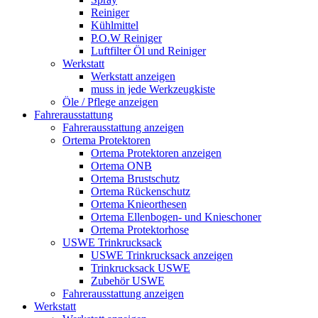
Reiniger
Kühlmittel
P.O.W Reiniger
Luftfilter Öl und Reiniger
Werkstatt
Werkstatt anzeigen
muss in jede Werkzeugkiste
Öle / Pflege anzeigen
Fahrerausstattung
Fahrerausstattung anzeigen
Ortema Protektoren
Ortema Protektoren anzeigen
Ortema ONB
Ortema Brustschutz
Ortema Rückenschutz
Ortema Knieorthesen
Ortema Ellenbogen- und Knieschoner
Ortema Protektorhose
USWE Trinkrucksack
USWE Trinkrucksack anzeigen
Trinkrucksack USWE
Zubehör USWE
Fahrerausstattung anzeigen
Werkstatt