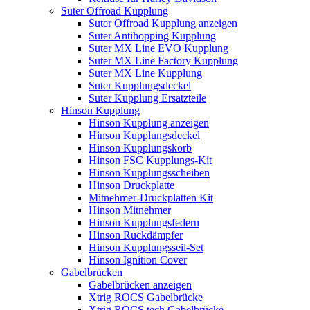
Suter Offroad Kupplung
Suter Offroad Kupplung anzeigen
Suter Antihopping Kupplung
Suter MX Line EVO Kupplung
Suter MX Line Factory Kupplung
Suter MX Line Kupplung
Suter Kupplungsdeckel
Suter Kupplung Ersatzteile
Hinson Kupplung
Hinson Kupplung anzeigen
Hinson Kupplungsdeckel
Hinson Kupplungskorb
Hinson FSC Kupplungs-Kit
Hinson Kupplungsscheiben
Hinson Druckplatte
Mitnehmer-Druckplatten Kit
Hinson Mitnehmer
Hinson Kupplungsfedern
Hinson Ruckdämpfer
Hinson Kupplungsseil-Set
Hinson Ignition Cover
Gabelbrücken
Gabelbrücken anzeigen
Xtrig ROCS Gabelbrücke
Xtrig ROCS tech Gabelbrücke