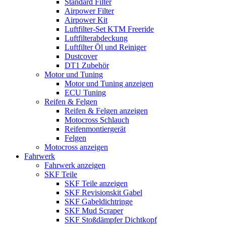
Standard Filter
Airpower Filter
Airpower Kit
Luftfilter-Set KTM Freeride
Luftfilterabdeckung
Luftfilter Öl und Reiniger
Dustcover
DT1 Zubehör
Motor und Tuning
Motor und Tuning anzeigen
ECU Tuning
Reifen & Felgen
Reifen & Felgen anzeigen
Motocross Schlauch
Reifenmontiergerät
Felgen
Motocross anzeigen
Fahrwerk
Fahrwerk anzeigen
SKF Teile
SKF Teile anzeigen
SKF Revisionskit Gabel
SKF Gabeldichtringe
SKF Mud Scraper
SKF Stoßdämpfer Dichtkopf