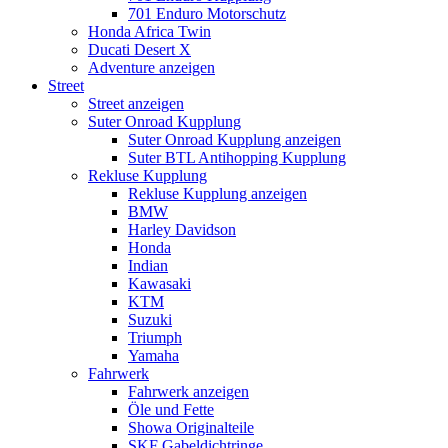
701 Enduro Motorschutz
Honda Africa Twin
Ducati Desert X
Adventure anzeigen
Street
Street anzeigen
Suter Onroad Kupplung
Suter Onroad Kupplung anzeigen
Suter BTL Antihopping Kupplung
Rekluse Kupplung
Rekluse Kupplung anzeigen
BMW
Harley Davidson
Honda
Indian
Kawasaki
KTM
Suzuki
Triumph
Yamaha
Fahrwerk
Fahrwerk anzeigen
Öle und Fette
Showa Originalteile
SKF Gabeldichtringe