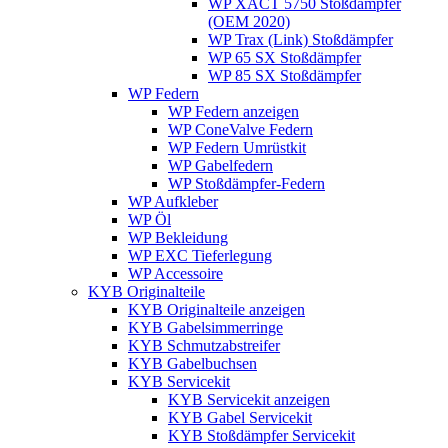
WP XACT 5750 Stoßdämpfer
(OEM 2020)
WP Trax (Link) Stoßdämpfer
WP 65 SX Stoßdämpfer
WP 85 SX Stoßdämpfer
WP Federn
WP Federn anzeigen
WP ConeValve Federn
WP Federn Umrüstkit
WP Gabelfedern
WP Stoßdämpfer-Federn
WP Aufkleber
WP Öl
WP Bekleidung
WP EXC Tieferlegung
WP Accessoire
KYB Originalteile
KYB Originalteile anzeigen
KYB Gabelsimmerringe
KYB Schmutzabstreifer
KYB Gabelbuchsen
KYB Servicekit
KYB Servicekit anzeigen
KYB Gabel Servicekit
KYB Stoßdämpfer Servicekit