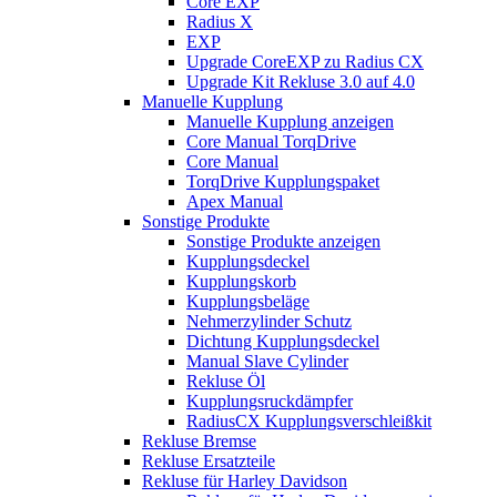
Core EXP
Radius X
EXP
Upgrade CoreEXP zu Radius CX
Upgrade Kit Rekluse 3.0 auf 4.0
Manuelle Kupplung
Manuelle Kupplung anzeigen
Core Manual TorqDrive
Core Manual
TorqDrive Kupplungspaket
Apex Manual
Sonstige Produkte
Sonstige Produkte anzeigen
Kupplungsdeckel
Kupplungskorb
Kupplungsbeläge
Nehmerzylinder Schutz
Dichtung Kupplungsdeckel
Manual Slave Cylinder
Rekluse Öl
Kupplungsruckdämpfer
RadiusCX Kupplungsverschleißkit
Rekluse Bremse
Rekluse Ersatzteile
Rekluse für Harley Davidson