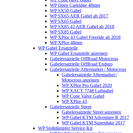
WP Open Cartridge 48mm
WP SX50 Gabel
WP SX65 AER Gabel ab 2017
WP SX65 Gabel
WP SX85 43 AER Gabel ab 2018
WP SX85 Gabel
WP XPlor 43 Gabel Freeride ab 2018
WP XPlor 48mm
WP Gabel Ersatzteile
WP Gabel Ersatzteile anzeigen
Gabelersatzteile OffRoad Motocross
Gabelersatzteile OffRoad Enduro
Gabelersatzteile Aftermarket / Motocross
Gabelersatzteile Aftermarket /
Motocross anzeigen
WP XPlor Pro Gabel 2020
WP XACT 7748 Luftgabel
WP Cone Valve Gabel
WP XPlor 43
Gabelersatzteile Street
Gabelersatzteile Street anzeigen
WP Gabel KTM Adventure-R 2017
WP Gabel KTM Superduke 2017
WP Stoßdämpfer Service Kit