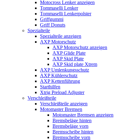
Motocross Lenker anzeigen
Tommaselli Lenker
Tommaselli Lenkerpolster
Griffgummi
Griff Donuts
Spezialteile
Spezialteile anzeigen
AXP Motorschutz
AXP Motorschutz anzeigen
AXP Glide Plate
AXP Skid Plate
AXP Skid plate Xtrem
AXP Umlenkungsschutz
AXP Kühlerschutz
AXP Kettenführung
Starthilfen
Xtrig Preload Adjuster
Verschleißteile
Verschleißteile anzeigen
Motomaster Bremsen
Motomaster Bremsen anzeigen
Bremsbeläge hinten
Bremsbeläge vorn
Bremsscheibe hinten
Bremsscheibe vorn