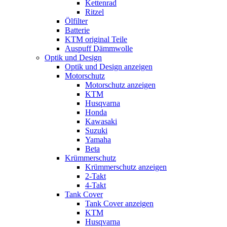
Kettenrad
Ritzel
Ölfilter
Batterie
KTM original Teile
Auspuff Dämmwolle
Optik und Design
Optik und Design anzeigen
Motorschutz
Motorschutz anzeigen
KTM
Husqvarna
Honda
Kawasaki
Suzuki
Yamaha
Beta
Krümmerschutz
Krümmerschutz anzeigen
2-Takt
4-Takt
Tank Cover
Tank Cover anzeigen
KTM
Husqvarna