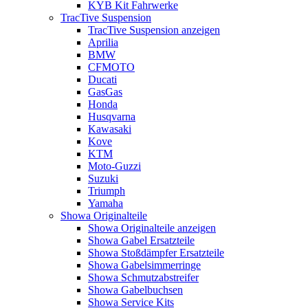
KYB Kit Fahrwerke
TracTive Suspension
TracTive Suspension anzeigen
Aprilia
BMW
CFMOTO
Ducati
GasGas
Honda
Husqvarna
Kawasaki
Kove
KTM
Moto-Guzzi
Suzuki
Triumph
Yamaha
Showa Originalteile
Showa Originalteile anzeigen
Showa Gabel Ersatzteile
Showa Stoßdämpfer Ersatzteile
Showa Gabelsimmerringe
Showa Schmutzabstreifer
Showa Gabelbuchsen
Showa Service Kits