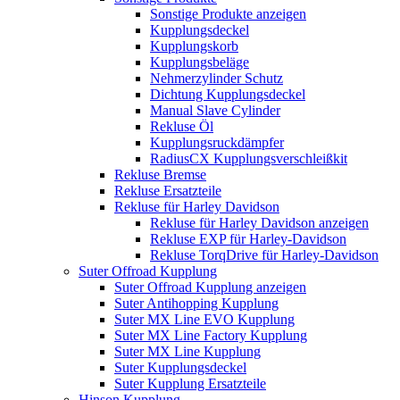
Sonstige Produkte anzeigen
Kupplungsdeckel
Kupplungskorb
Kupplungsbeläge
Nehmerzylinder Schutz
Dichtung Kupplungsdeckel
Manual Slave Cylinder
Rekluse Öl
Kupplungsruckdämpfer
RadiusCX Kupplungsverschleißkit
Rekluse Bremse
Rekluse Ersatzteile
Rekluse für Harley Davidson
Rekluse für Harley Davidson anzeigen
Rekluse EXP für Harley-Davidson
Rekluse TorqDrive für Harley-Davidson
Suter Offroad Kupplung
Suter Offroad Kupplung anzeigen
Suter Antihopping Kupplung
Suter MX Line EVO Kupplung
Suter MX Line Factory Kupplung
Suter MX Line Kupplung
Suter Kupplungsdeckel
Suter Kupplung Ersatzteile
Hinson Kupplung