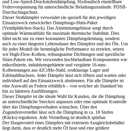
und Low-Speed-Druckstufendämpfung. Hydraulisch einstellbare
Federvorspannung für unterschiedliche Beladungszustände. PDSII-
Durchschlagschutz.
Dieser Stoßdämpfer verwendet ein speziell für den jeweiligen
Einsatzzweck entwickeltes Dämpfungs-Shim-Paket
(Ventilplättchen-Stack). Das Aluminiumgehäuse sorgt durch
optimale Wärmeabfuhr für maximale thermische Stabilität. Dies
führt nicht nur zu einer konstanten Dämpfungsleistung, sondern
auch zu einer längeren Lebensdauer des Dämpfers und des Öls. Um
für jedes Modell die bestmögliche Performance zu erzielen, setzen
wir High-Flow-Kolben, reibungsarme Dichtungen und spezifische
Shim-Pakete ein. Wir verwenden hochbelastbare Komponenten wie
mikrofinierte, induktionsgehärtete und vergütete 16-mm-
Kolbenstangen aus 42CrMo-Stahl, erstklassige Lager und
Edelstahlbuchsen. Jeder Dämpfer lässt sich öffnen und warten oder
individuell auf den Einsatzzweck abstimmen. Für alle Dämpfer ist
eine Auswahl an Federn erhältlich – von weicher als Standard bis
hin zu härteren Ausführungen.
Dieser Dämpfer ist die ideale Wahl für Kunden, die die Dämpfung
an unterschiedliche Strecken anpassen oder eine optimale Kontrolle
über das Dämpfungsverhalten wünschen. Über den
Zugstufenversteller lässt sich die Dämpfung in ca. 18 Stufen
(Klicks) regulieren. Jede Verstellung ist deutlich spürbar.
Der Hauptvorteil eines Dämpfers mit externem Ausgleichsbehälter
liegt darin, dass er deutlich mehr Öl fasst und eine größere