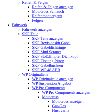
Reifen & Felgen
Reifen & Felgen anzeigen
Motocross Schlauch
Reifenmontiergerät
Felgen
Fahrwerk
Fahrwerk anzeigen
SKF Teile
SKF Teile anzeigen
SKF Revisionskit Gabel
SKF Gabeldichtringe
SKF Mud Scraper
SKF Stoßdämpfer Dichtkopf
SKF Floating Piston
SKF Gabelbuchsen
SKF WP 48 AER
WP Originalteile
WP Originalteile anzeigen
WP Suspension Angebot
WP Pro Components
WP Pro Components anzeigen
Motocross
Motocross anzeigen
Gas-Gas
Husqvarna