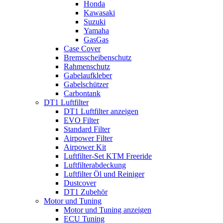
Honda
Kawasaki
Suzuki
Yamaha
GasGas
Case Cover
Bremsscheibenschutz
Rahmenschutz
Gabelaufkleber
Gabelschützer
Carbontank
DT1 Luftfilter
DT1 Luftfilter anzeigen
EVO Filter
Standard Filter
Airpower Filter
Airpower Kit
Luftfilter-Set KTM Freeride
Luftfilterabdeckung
Luftfilter Öl und Reiniger
Dustcover
DT1 Zubehör
Motor und Tuning
Motor und Tuning anzeigen
ECU Tuning