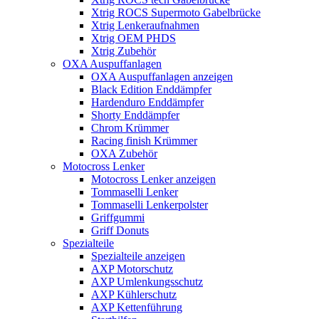
Xtrig ROCS Supermoto Gabelbrücke
Xtrig Lenkeraufnahmen
Xtrig OEM PHDS
Xtrig Zubehör
OXA Auspuffanlagen
OXA Auspuffanlagen anzeigen
Black Edition Enddämpfer
Hardenduro Enddämpfer
Shorty Enddämpfer
Chrom Krümmer
Racing finish Krümmer
OXA Zubehör
Motocross Lenker
Motocross Lenker anzeigen
Tommaselli Lenker
Tommaselli Lenkerpolster
Griffgummi
Griff Donuts
Spezialteile
Spezialteile anzeigen
AXP Motorschutz
AXP Umlenkungsschutz
AXP Kühlerschutz
AXP Kettenführung