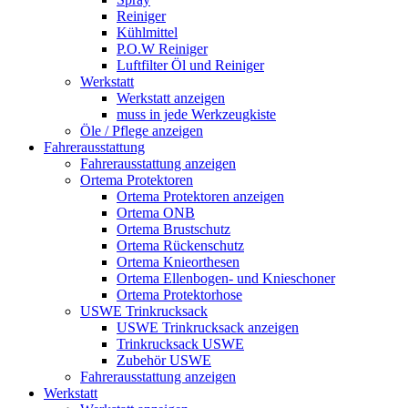
Reiniger
Kühlmittel
P.O.W Reiniger
Luftfilter Öl und Reiniger
Werkstatt
Werkstatt anzeigen
muss in jede Werkzeugkiste
Öle / Pflege anzeigen
Fahrerausstattung
Fahrerausstattung anzeigen
Ortema Protektoren
Ortema Protektoren anzeigen
Ortema ONB
Ortema Brustschutz
Ortema Rückenschutz
Ortema Knieorthesen
Ortema Ellenbogen- und Knieschoner
Ortema Protektorhose
USWE Trinkrucksack
USWE Trinkrucksack anzeigen
Trinkrucksack USWE
Zubehör USWE
Fahrerausstattung anzeigen
Werkstatt