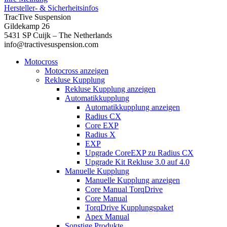
Hersteller- & Sicherheitsinfos
TracTive Suspension
Gildekamp 26
5431 SP Cuijk – The Netherlands
info@tractivesuspension.com
Motocross
Motocross anzeigen
Rekluse Kupplung
Rekluse Kupplung anzeigen
Automatikkupplung
Automatikkupplung anzeigen
Radius CX
Core EXP
Radius X
EXP
Upgrade CoreEXP zu Radius CX
Upgrade Kit Rekluse 3.0 auf 4.0
Manuelle Kupplung
Manuelle Kupplung anzeigen
Core Manual TorqDrive
Core Manual
TorqDrive Kupplungspaket
Apex Manual
Sonstige Produkte