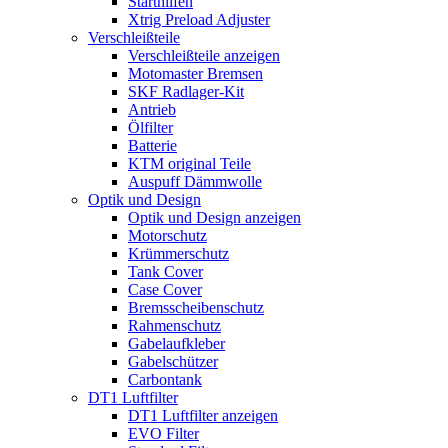
Starthilfen
Xtrig Preload Adjuster
Verschleißteile
Verschleißteile anzeigen
Motomaster Bremsen
SKF Radlager-Kit
Antrieb
Ölfilter
Batterie
KTM original Teile
Auspuff Dämmwolle
Optik und Design
Optik und Design anzeigen
Motorschutz
Krümmerschutz
Tank Cover
Case Cover
Bremsscheibenschutz
Rahmenschutz
Gabelaufkleber
Gabelschützer
Carbontank
DT1 Luftfilter
DT1 Luftfilter anzeigen
EVO Filter