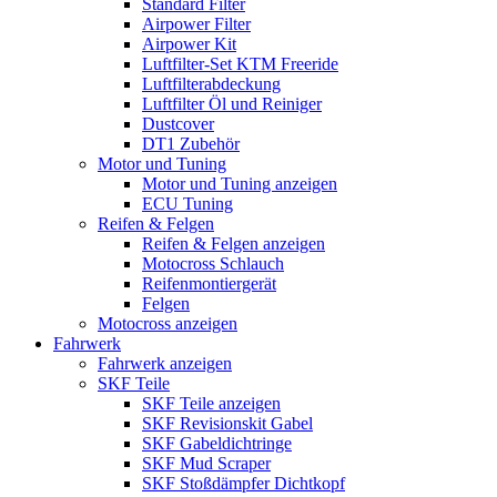
Standard Filter
Airpower Filter
Airpower Kit
Luftfilter-Set KTM Freeride
Luftfilterabdeckung
Luftfilter Öl und Reiniger
Dustcover
DT1 Zubehör
Motor und Tuning
Motor und Tuning anzeigen
ECU Tuning
Reifen & Felgen
Reifen & Felgen anzeigen
Motocross Schlauch
Reifenmontiergerät
Felgen
Motocross anzeigen
Fahrwerk
Fahrwerk anzeigen
SKF Teile
SKF Teile anzeigen
SKF Revisionskit Gabel
SKF Gabeldichtringe
SKF Mud Scraper
SKF Stoßdämpfer Dichtkopf