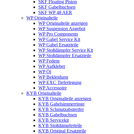
SKF Floating Piston
SKF Gabelbuchsen
SKF WP 48 AER
WP Originalteile
WP Originalteile anzeigen
WP Suspension Angebot
WP Pro Components
WP Gabel Service Kit
WP Gabel Ersatzteile
WP Stoßdämpfer Service Kit
WP Stoßdämpfer Ersatzteile
WP Federn
WP Aufkleber
WP Öl
WP Bekleidung
WP EXC Tieferlegung
WP Accessoire
KYB Originalteile
KYB Originalteile anzeigen
KYB Gabelsimmerringe
KYB Schmutzabstreifer
KYB Gabelbuchsen
KYB Servicekit
KYB Stoßdämpferteile
KYB Original Ersatzteile