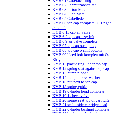
KYB 01 Gabeldichtring
KYB 02 Schmutzabstreifer
KYB 03 Piston Metal
KYB 04 Slide Metal
KYB 05 Gabelfeder
KYB 06 top cap complete / 6.1 right
/ 6.2 left
KYB 6.11 cap air valve
KYB 6.2 top cap assy left
KYB 6.9 air valve complete
KYB 07 top cap o-ring top
KYB 08 top cap o-ring bottom
KYB 09 bleed bolt komplett mit O-
Ring
KYB 11 plastic ring under top cap
KYB 12 spring seat against top cap
KYB 13 bump rubber
KYB 14 bump rubber washer
KYB 16 nut next to top cap
KYB 18 spring guide
KYB 19 cylinder head complete
KYB 19.1 check valve
KYB 20 spring seat top of cartridge
KYB 21 seal inside cartridge head
KYB 22 cylinder bushing complete