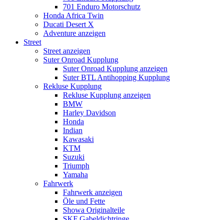
701 Enduro Motorschutz
Honda Africa Twin
Ducati Desert X
Adventure anzeigen
Street
Street anzeigen
Suter Onroad Kupplung
Suter Onroad Kupplung anzeigen
Suter BTL Antihopping Kupplung
Rekluse Kupplung
Rekluse Kupplung anzeigen
BMW
Harley Davidson
Honda
Indian
Kawasaki
KTM
Suzuki
Triumph
Yamaha
Fahrwerk
Fahrwerk anzeigen
Öle und Fette
Showa Originalteile
SKF Gabeldichtringe