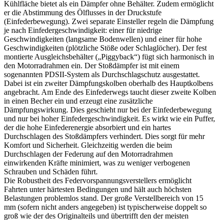
Kühlfläche bietet als ein Dämpfer ohne Behälter. Zudem ermöglicht
er die Abstimmung des Ölflusses in der Druckstufe
(Einfederbewegung). Zwei separate Einsteller regeln die Dämpfung
je nach Einfedergeschwindigkeit: einer für niedrige
Geschwindigkeiten (langsame Bodenwellen) und einer für hohe
Geschwindigkeiten (plötzliche Stöße oder Schlaglöcher). Der fest
montierte Ausgleichsbehälter („Piggyback“) fügt sich harmonisch in
den Motorradrahmen ein. Der Stoßdämpfer ist mit einem
sogenannten PDSII-System als Durchschlagschutz ausgestattet.
Dabei ist ein zweiter Dämpfungskolben oberhalb des Hauptkolbens
angebracht. Am Ende des Einfederwegs taucht dieser zweite Kolben
in einen Becher ein und erzeugt eine zusätzliche
Dämpfungswirkung. Dies geschieht nur bei der Einfederbewegung
und nur bei hoher Einfedergeschwindigkeit. Es wirkt wie ein Puffer,
der die hohe Einfederenergie absorbiert und ein hartes
Durchschlagen des Stoßdämpfers verhindert. Dies sorgt für mehr
Komfort und Sicherheit. Gleichzeitig werden die beim
Durchschlagen der Federung auf den Motorradrahmen
einwirkenden Kräfte minimiert, was zu weniger verbogenen
Schrauben und Schäden führt.
Die Robustheit des Federvorspannungsverstellers ermöglicht
Fahrten unter härtesten Bedingungen und hält auch höchsten
Belastungen problemlos stand. Der große Verstellbereich von 15
mm (sofern nicht anders angegeben) ist typischerweise doppelt so
groß wie der des Originalteils und übertrifft den der meisten