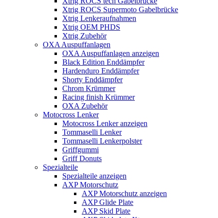
Xtrig ROCS tech Gabelbrücke
Xtrig ROCS Supermoto Gabelbrücke
Xtrig Lenkeraufnahmen
Xtrig OEM PHDS
Xtrig Zubehör
OXA Auspuffanlagen
OXA Auspuffanlagen anzeigen
Black Edition Enddämpfer
Hardenduro Enddämpfer
Shorty Enddämpfer
Chrom Krümmer
Racing finish Krümmer
OXA Zubehör
Motocross Lenker
Motocross Lenker anzeigen
Tommaselli Lenker
Tommaselli Lenkerpolster
Griffgummi
Griff Donuts
Spezialteile
Spezialteile anzeigen
AXP Motorschutz
AXP Motorschutz anzeigen
AXP Glide Plate
AXP Skid Plate