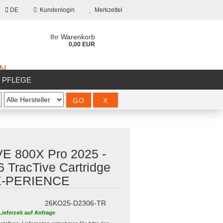
DE
Kundenlogin
Merkzettel
Ihr Warenkorb
0,00 EUR
ON
/ PFLEGE
%SALE%
E 800X Pro 2025 -
 TracTive Cartridge
?
 X-PERIENCE
26KO25-D2306-TR
Lieferzeit auf Anfrage