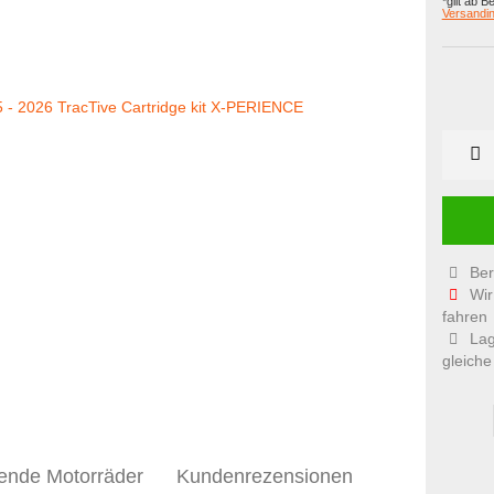
*gilt ab B
Versandin
Ber
Wir
fahren
Lag
gleiche
ende Motorräder
Kundenrezensionen