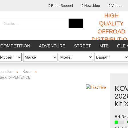
Rider Support
Newsblog
Videos
HIGH
Sprache auswählen
QUALITY
OFFROAD
DISTRIBUTI
Lieferland
COMPETITION
ADVENTURE
STREET
MTB
ÖLE 
STATT
SONSTIGES
»
»
spension
Kove
dge kit X-PERIENCE
KOV
Konto erstellen
2026
Passwort vergessen
kit
Art.Nr.: