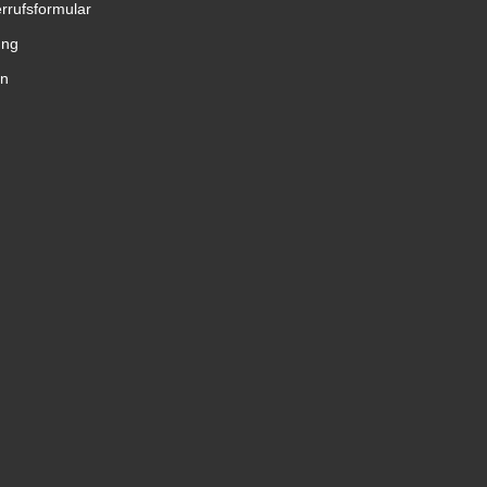
rrufsformular
ung
en