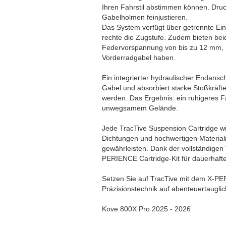
Ihren Fahrstil abstimmen können. Dru
Gabelholmen feinjustieren.
Das System verfügt über getrennte Eins
rechte die Zugstufe. Zudem bieten beid
Federvorspannung von bis zu 12 mm, so
Vorderradgabel haben.
Ein integrierter hydraulischer Endansc
Gabel und absorbiert starke Stoßkräfte
werden. Das Ergebnis: ein ruhigeres F
unwegsamem Gelände.
Jede TracTive Suspension Cartridge w
Dichtungen und hochwertigen Materiali
gewährleisten. Dank der vollständigen 
PERIENCE Cartridge-Kit für dauerhafte
Setzen Sie auf TracTive mit dem X-PERI
Präzisionstechnik auf abenteuertaugli
Kove 800X Pro 2025 - 2026