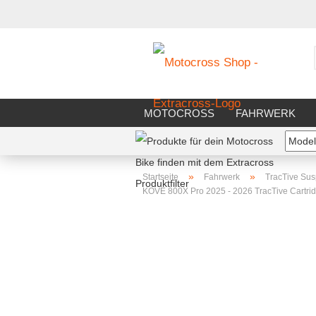
MOTOCROSS
FAHRWERK
FAHRERAUSSTATTUNG
WERK
»
»
Startseite
Fahrwerk
TracTive Su
KOVE 800X Pro 2025 - 2026 TracTive Cartri