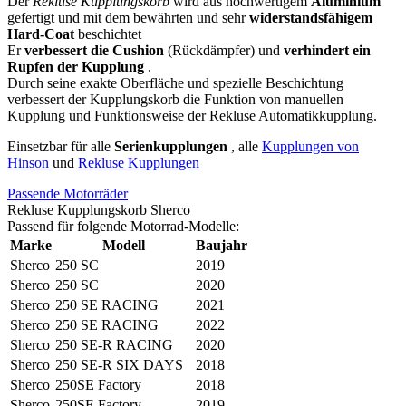
Der
Rekluse Kupplungskorb
wird aus hochwertigem
Aluminium
gefertigt und mit dem bewährten und sehr
widerstandsfähigem
Hard-Coat
beschichtet
Er
verbessert die Cushion
(Rückdämpfer) und
verhindert ein
Rupfen der Kupplung
.
Durch seine exakte Oberfläche und spezielle Beschichtung
verbessert der Kupplungskorb die Funktion von manuellen
Kupplung und Funktionsweise der Rekluse Automatikkupplung.
Einsetzbar für alle
Serienkupplungen
, alle
Kupplungen von
Hinson
und
Rekluse Kupplungen
Passende Motorräder
Rekluse Kupplungskorb Sherco
Passend für folgende Motorrad-Modelle:
Marke
Modell
Baujahr
Sherco
250 SC
2019
Sherco
250 SC
2020
Sherco
250 SE RACING
2021
Sherco
250 SE RACING
2022
Sherco
250 SE-R RACING
2020
Sherco
250 SE-R SIX DAYS
2018
Sherco
250SE Factory
2018
Sherco
250SE Factory
2019