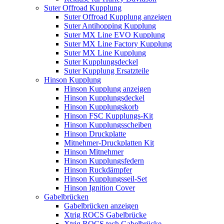
Suter Offroad Kupplung
Suter Offroad Kupplung anzeigen
Suter Antihopping Kupplung
Suter MX Line EVO Kupplung
Suter MX Line Factory Kupplung
Suter MX Line Kupplung
Suter Kupplungsdeckel
Suter Kupplung Ersatzteile
Hinson Kupplung
Hinson Kupplung anzeigen
Hinson Kupplungsdeckel
Hinson Kupplungskorb
Hinson FSC Kupplungs-Kit
Hinson Kupplungsscheiben
Hinson Druckplatte
Mitnehmer-Druckplatten Kit
Hinson Mitnehmer
Hinson Kupplungsfedern
Hinson Ruckdämpfer
Hinson Kupplungsseil-Set
Hinson Ignition Cover
Gabelbrücken
Gabelbrücken anzeigen
Xtrig ROCS Gabelbrücke
Xtrig ROCS tech Gabelbrücke