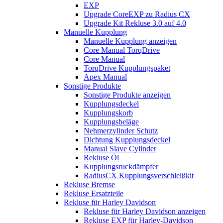
EXP
Upgrade CoreEXP zu Radius CX
Upgrade Kit Rekluse 3.0 auf 4.0
Manuelle Kupplung
Manuelle Kupplung anzeigen
Core Manual TorqDrive
Core Manual
TorqDrive Kupplungspaket
Apex Manual
Sonstige Produkte
Sonstige Produkte anzeigen
Kupplungsdeckel
Kupplungskorb
Kupplungsbeläge
Nehmerzylinder Schutz
Dichtung Kupplungsdeckel
Manual Slave Cylinder
Rekluse Öl
Kupplungsruckdämpfer
RadiusCX Kupplungsverschleißkit
Rekluse Bremse
Rekluse Ersatzteile
Rekluse für Harley Davidson
Rekluse für Harley Davidson anzeigen
Rekluse EXP für Harley-Davidson