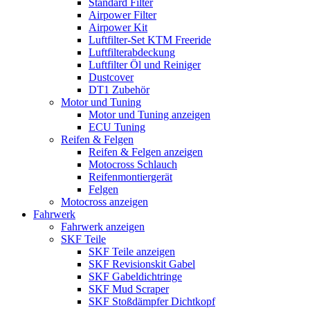
Standard Filter
Airpower Filter
Airpower Kit
Luftfilter-Set KTM Freeride
Luftfilterabdeckung
Luftfilter Öl und Reiniger
Dustcover
DT1 Zubehör
Motor und Tuning
Motor und Tuning anzeigen
ECU Tuning
Reifen & Felgen
Reifen & Felgen anzeigen
Motocross Schlauch
Reifenmontiergerät
Felgen
Motocross anzeigen
Fahrwerk
Fahrwerk anzeigen
SKF Teile
SKF Teile anzeigen
SKF Revisionskit Gabel
SKF Gabeldichtringe
SKF Mud Scraper
SKF Stoßdämpfer Dichtkopf