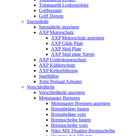
Tommaselli Lenkerpolster
Griffgummi
Griff Donuts
Spezialteile
Spezialteile anzeigen
AXP Motorschutz
AXP Motorschutz anzeigen
AXP Glide Plate
AXP Skid Plate
AXP Skid plate Xtrem
AXP Umlenkungsschutz
AXP Kühlerschutz
AXP Kettenführung
Starthilfen
Xtrig Preload Adjuster
Verschleißteile
Verschleißteile anzeigen
Motomaster Bremsen
Motomaster Bremsen anzeigen
Bremsbeläge hinten
Bremsbeläge vorn
Bremsscheibe hinten
Bremsscheibe vorn
Nitro MX Floating Bremsscheibe