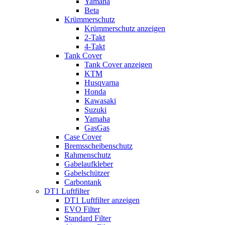
Yamaha
Beta
Krümmerschutz
Krümmerschutz anzeigen
2-Takt
4-Takt
Tank Cover
Tank Cover anzeigen
KTM
Husqvarna
Honda
Kawasaki
Suzuki
Yamaha
GasGas
Case Cover
Bremsscheibenschutz
Rahmenschutz
Gabelaufkleber
Gabelschützer
Carbontank
DT1 Luftfilter
DT1 Luftfilter anzeigen
EVO Filter
Standard Filter