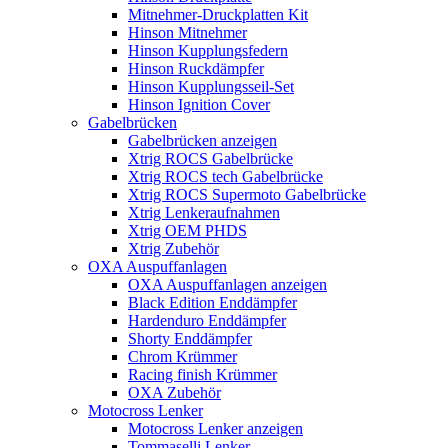
Mitnehmer-Druckplatten Kit
Hinson Mitnehmer
Hinson Kupplungsfedern
Hinson Ruckdämpfer
Hinson Kupplungsseil-Set
Hinson Ignition Cover
Gabelbrücken
Gabelbrücken anzeigen
Xtrig ROCS Gabelbrücke
Xtrig ROCS tech Gabelbrücke
Xtrig ROCS Supermoto Gabelbrücke
Xtrig Lenkeraufnahmen
Xtrig OEM PHDS
Xtrig Zubehör
OXA Auspuffanlagen
OXA Auspuffanlagen anzeigen
Black Edition Enddämpfer
Hardenduro Enddämpfer
Shorty Enddämpfer
Chrom Krümmer
Racing finish Krümmer
OXA Zubehör
Motocross Lenker
Motocross Lenker anzeigen
Tommaselli Lenker