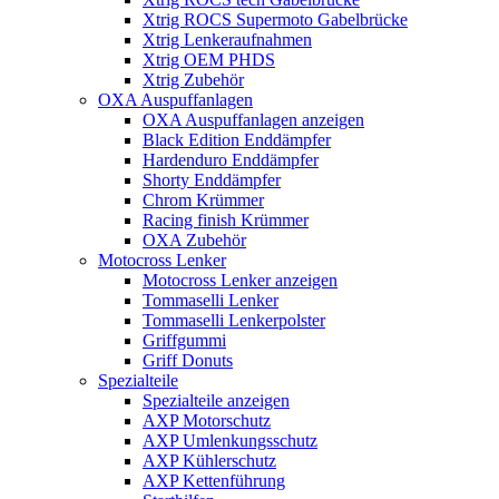
Xtrig ROCS Supermoto Gabelbrücke
Xtrig Lenkeraufnahmen
Xtrig OEM PHDS
Xtrig Zubehör
OXA Auspuffanlagen
OXA Auspuffanlagen anzeigen
Black Edition Enddämpfer
Hardenduro Enddämpfer
Shorty Enddämpfer
Chrom Krümmer
Racing finish Krümmer
OXA Zubehör
Motocross Lenker
Motocross Lenker anzeigen
Tommaselli Lenker
Tommaselli Lenkerpolster
Griffgummi
Griff Donuts
Spezialteile
Spezialteile anzeigen
AXP Motorschutz
AXP Umlenkungsschutz
AXP Kühlerschutz
AXP Kettenführung