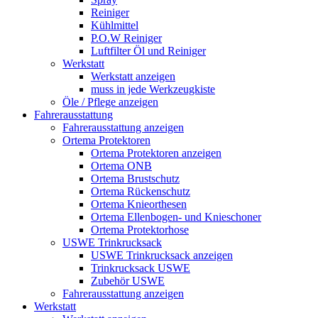
Reiniger
Kühlmittel
P.O.W Reiniger
Luftfilter Öl und Reiniger
Werkstatt
Werkstatt anzeigen
muss in jede Werkzeugkiste
Öle / Pflege anzeigen
Fahrerausstattung
Fahrerausstattung anzeigen
Ortema Protektoren
Ortema Protektoren anzeigen
Ortema ONB
Ortema Brustschutz
Ortema Rückenschutz
Ortema Knieorthesen
Ortema Ellenbogen- und Knieschoner
Ortema Protektorhose
USWE Trinkrucksack
USWE Trinkrucksack anzeigen
Trinkrucksack USWE
Zubehör USWE
Fahrerausstattung anzeigen
Werkstatt