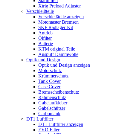
Starthilfen
Xtrig Preload Adjuster
Verschleißteile
Verschleißteile anzeigen
Motomaster Bremsen
SKF Radlager-Kit
Antrieb
Ölfilter
Batterie
KTM original Teile
Auspuff Dämmwolle
Optik und Design
Optik und Design anzeigen
Motorschutz
Krümmerschutz
Tank Cover
Case Cover
Bremsscheibenschutz
Rahmenschutz
Gabelaufkleber
Gabelschützer
Carbontank
DT1 Luftfilter
DT1 Luftfilter anzeigen
EVO Filter