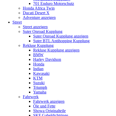
701 Enduro Motorschutz
Honda Africa Twin
Ducati Desert X
Adventure anzeigen
Street
Street anzeigen
Suter Onroad Kupplung
Suter Onroad Kupplung anzeigen
Suter BTL Antihopping Kupplung
Rekluse Kupplung
Rekluse Kupplung anzeigen
BMW
Harley Davidson
Honda
Indian
Kawasaki
KTM
Suzuki
Triumph
Yamaha
Fahrwerk
Fahrwerk anzeigen
Öle und Fette
Showa Originalteile
SKF Gabeldichtringe