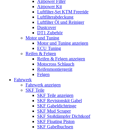
Airpower Filter
Airpower Kit
Luftfilter-Set KTM Freeride
Luftfilterabdeckung
Luftfilter Öl und Reiniger
Dustcover
DT1 Zubehör
Motor und Tuning
Motor und Tuning anzeigen
ECU Tuning
Reifen & Felgen
Reifen & Felgen anzeigen
Motocross Schlauch
Reifenmontiergerät
Felgen
Fahrwerk
Fahrwerk anzeigen
SKF Teile
SKF Teile anzeigen
SKF Revisionskit Gabel
SKF Gabeldichtringe
SKF Mud Scraper
SKF Stoßdämpfer Dichtkopf
SKF Floating Piston
SKF Gabelbuchsen