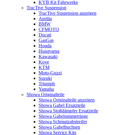
KYB Kit Fahrwerke
TracTive Suspension
TracTive Suspension anzeigen
Aprilia
BMW
CFMOTO
Ducati
GasGas
Honda
Husqvarna
Kawasaki
Kove
KTM
Moto-Guzzi
Suzuki
Triumph
Yamaha
Showa Originalteile
Showa Originalteile anzeigen
Showa Gabel Ersatzteile
Showa Stoßdämpfer Ersatzteile
Showa Gabelsimmerringe
Showa Schmutzabstreifer
Showa Gabelbuchsen
Showa Service Kits