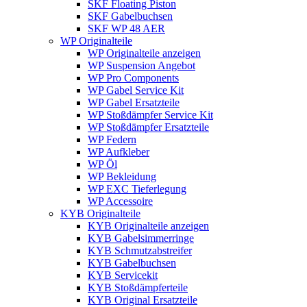
SKF Floating Piston
SKF Gabelbuchsen
SKF WP 48 AER
WP Originalteile
WP Originalteile anzeigen
WP Suspension Angebot
WP Pro Components
WP Gabel Service Kit
WP Gabel Ersatzteile
WP Stoßdämpfer Service Kit
WP Stoßdämpfer Ersatzteile
WP Federn
WP Aufkleber
WP Öl
WP Bekleidung
WP EXC Tieferlegung
WP Accessoire
KYB Originalteile
KYB Originalteile anzeigen
KYB Gabelsimmerringe
KYB Schmutzabstreifer
KYB Gabelbuchsen
KYB Servicekit
KYB Stoßdämpferteile
KYB Original Ersatzteile