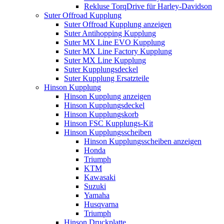
Rekluse TorqDrive für Harley-Davidson
Suter Offroad Kupplung
Suter Offroad Kupplung anzeigen
Suter Antihopping Kupplung
Suter MX Line EVO Kupplung
Suter MX Line Factory Kupplung
Suter MX Line Kupplung
Suter Kupplungsdeckel
Suter Kupplung Ersatzteile
Hinson Kupplung
Hinson Kupplung anzeigen
Hinson Kupplungsdeckel
Hinson Kupplungskorb
Hinson FSC Kupplungs-Kit
Hinson Kupplungsscheiben
Hinson Kupplungsscheiben anzeigen
Honda
Triumph
KTM
Kawasaki
Suzuki
Yamaha
Husqvarna
Triumph
Hinson Druckplatte