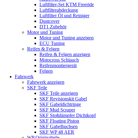
Luftfilter-Set KTM Freeride
Luftfilterabdeckung
Luftfilter Öl und Reiniger
Dustcover
DT1 Zubehör
Motor und Tuning
Motor und Tuning anzeigen
ECU Tuning
Reifen & Felgen
Reifen & Felgen anzeigen
Motocross Schlauch
Reifenmontiergerät
Felgen
Fahrwerk
Fahrwerk anzeigen
SKF Teile
SKF Teile anzeigen
SKF Revisionskit Gabel
SKF Gabeldichtringe
SKF Mud Scraper
SKF Stoßdämpfer Dichtkopf
SKF Floating Piston
SKF Gabelbuchsen
SKF WP 48 AER
WP Originalteile