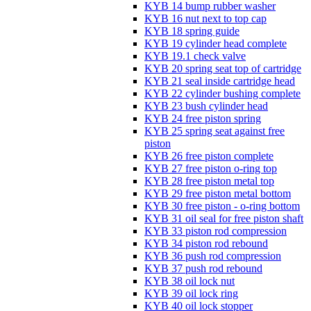
KYB 14 bump rubber washer
KYB 16 nut next to top cap
KYB 18 spring guide
KYB 19 cylinder head complete
KYB 19.1 check valve
KYB 20 spring seat top of cartridge
KYB 21 seal inside cartridge head
KYB 22 cylinder bushing complete
KYB 23 bush cylinder head
KYB 24 free piston spring
KYB 25 spring seat against free
piston
KYB 26 free piston complete
KYB 27 free piston o-ring top
KYB 28 free piston metal top
KYB 29 free piston metal bottom
KYB 30 free piston - o-ring bottom
KYB 31 oil seal for free piston shaft
KYB 33 piston rod compression
KYB 34 piston rod rebound
KYB 36 push rod compression
KYB 37 push rod rebound
KYB 38 oil lock nut
KYB 39 oil lock ring
KYB 40 oil lock stopper