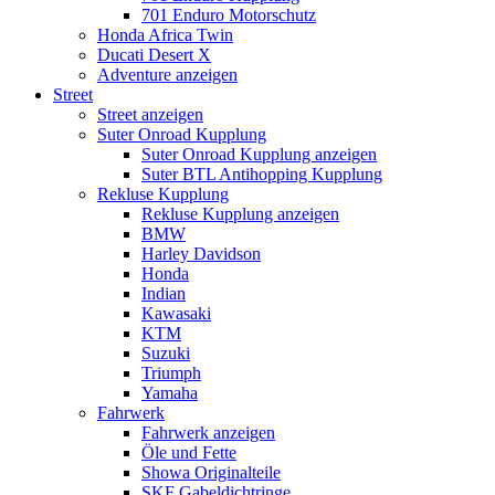
701 Enduro Motorschutz
Honda Africa Twin
Ducati Desert X
Adventure anzeigen
Street
Street anzeigen
Suter Onroad Kupplung
Suter Onroad Kupplung anzeigen
Suter BTL Antihopping Kupplung
Rekluse Kupplung
Rekluse Kupplung anzeigen
BMW
Harley Davidson
Honda
Indian
Kawasaki
KTM
Suzuki
Triumph
Yamaha
Fahrwerk
Fahrwerk anzeigen
Öle und Fette
Showa Originalteile
SKF Gabeldichtringe