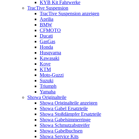
KYB Kit Fahrwerke
TracTive Suspension
TracTive Suspension anzeigen
Aprilia
BMW
CFMOTO
Ducati
GasGas
Honda
Husqvarna
Kawasaki
Kove
KTM
Moto-Guzzi
Suzuki
Triumph
Yamaha
Showa Originalteile
Showa Originalteile anzeigen
Showa Gabel Ersatzteile
Showa Stoßdämpfer Ersatzteile
Showa Gabelsimmerringe
Showa Schmutzabstreifer
Showa Gabelbuchsen
Showa Service Kits