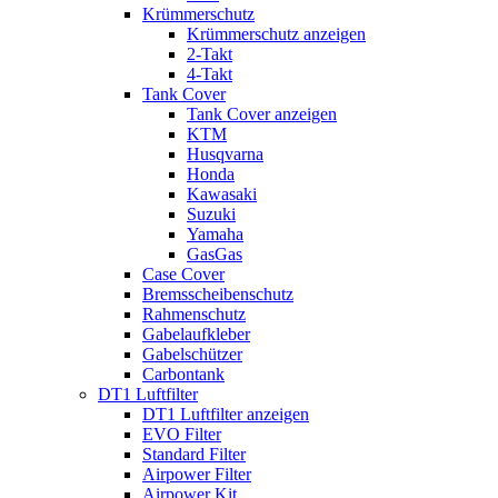
Krümmerschutz
Krümmerschutz anzeigen
2-Takt
4-Takt
Tank Cover
Tank Cover anzeigen
KTM
Husqvarna
Honda
Kawasaki
Suzuki
Yamaha
GasGas
Case Cover
Bremsscheibenschutz
Rahmenschutz
Gabelaufkleber
Gabelschützer
Carbontank
DT1 Luftfilter
DT1 Luftfilter anzeigen
EVO Filter
Standard Filter
Airpower Filter
Airpower Kit