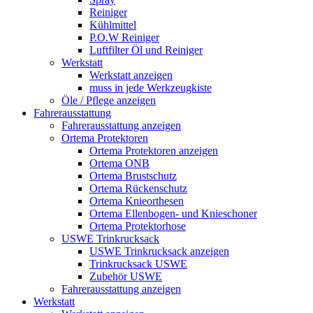
Reiniger
Kühlmittel
P.O.W Reiniger
Luftfilter Öl und Reiniger
Werkstatt
Werkstatt anzeigen
muss in jede Werkzeugkiste
Öle / Pflege anzeigen
Fahrerausstattung
Fahrerausstattung anzeigen
Ortema Protektoren
Ortema Protektoren anzeigen
Ortema ONB
Ortema Brustschutz
Ortema Rückenschutz
Ortema Knieorthesen
Ortema Ellenbogen- und Knieschoner
Ortema Protektorhose
USWE Trinkrucksack
USWE Trinkrucksack anzeigen
Trinkrucksack USWE
Zubehör USWE
Fahrerausstattung anzeigen
Werkstatt