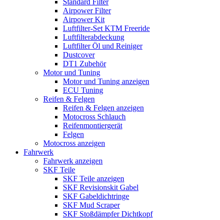
Standard Filter
Airpower Filter
Airpower Kit
Luftfilter-Set KTM Freeride
Luftfilterabdeckung
Luftfilter Öl und Reiniger
Dustcover
DT1 Zubehör
Motor und Tuning
Motor und Tuning anzeigen
ECU Tuning
Reifen & Felgen
Reifen & Felgen anzeigen
Motocross Schlauch
Reifenmontiergerät
Felgen
Motocross anzeigen
Fahrwerk
Fahrwerk anzeigen
SKF Teile
SKF Teile anzeigen
SKF Revisionskit Gabel
SKF Gabeldichtringe
SKF Mud Scraper
SKF Stoßdämpfer Dichtkopf