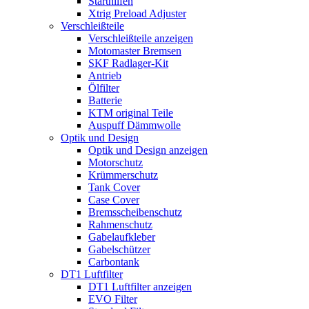
Starthilfen
Xtrig Preload Adjuster
Verschleißteile
Verschleißteile anzeigen
Motomaster Bremsen
SKF Radlager-Kit
Antrieb
Ölfilter
Batterie
KTM original Teile
Auspuff Dämmwolle
Optik und Design
Optik und Design anzeigen
Motorschutz
Krümmerschutz
Tank Cover
Case Cover
Bremsscheibenschutz
Rahmenschutz
Gabelaufkleber
Gabelschützer
Carbontank
DT1 Luftfilter
DT1 Luftfilter anzeigen
EVO Filter