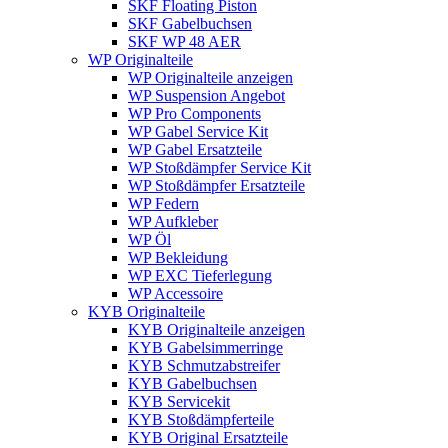
SKF Floating Piston
SKF Gabelbuchsen
SKF WP 48 AER
WP Originalteile
WP Originalteile anzeigen
WP Suspension Angebot
WP Pro Components
WP Gabel Service Kit
WP Gabel Ersatzteile
WP Stoßdämpfer Service Kit
WP Stoßdämpfer Ersatzteile
WP Federn
WP Aufkleber
WP Öl
WP Bekleidung
WP EXC Tieferlegung
WP Accessoire
KYB Originalteile
KYB Originalteile anzeigen
KYB Gabelsimmerringe
KYB Schmutzabstreifer
KYB Gabelbuchsen
KYB Servicekit
KYB Stoßdämpferteile
KYB Original Ersatzteile