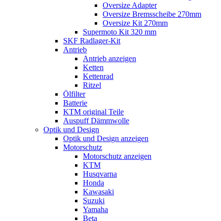
Oversize Adapter
Oversize Bremsscheibe 270mm
Oversize Kit 270mm
Supermoto Kit 320 mm
SKF Radlager-Kit
Antrieb
Antrieb anzeigen
Ketten
Kettenrad
Ritzel
Ölfilter
Batterie
KTM original Teile
Auspuff Dämmwolle
Optik und Design
Optik und Design anzeigen
Motorschutz
Motorschutz anzeigen
KTM
Husqvarna
Honda
Kawasaki
Suzuki
Yamaha
Beta