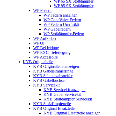
WP 65 SX Stoßdämpfer
WP 85 SX Stoßdämpfer
WP Federn
WP Federn anzeigen
WP ConeValve Federn
WP Federn Umrüstkit
WP Gabelfedern
WP Stoßdämpfer-Federn
WP Aufkleber
WP Öl
WP Bekleidung
WP EXC Tieferlegung
WP Accessoire
KYB Originalteile
KYB Originalteile anzeigen
KYB Gabelsimmerringe
KYB Schmutzabstreifer
KYB Gabelbuchsen
KYB Servicekit
KYB Servicekit anzeigen
KYB Gabel Servicekit
KYB Stoßdämpfer Servicekit
KYB Stoßdämpferteile
KYB Original Ersatzteile
KYB Original Ersatzteile anzeigen