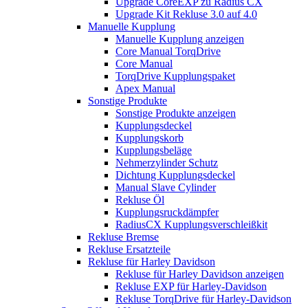
Upgrade CoreEXP zu Radius CX
Upgrade Kit Rekluse 3.0 auf 4.0
Manuelle Kupplung
Manuelle Kupplung anzeigen
Core Manual TorqDrive
Core Manual
TorqDrive Kupplungspaket
Apex Manual
Sonstige Produkte
Sonstige Produkte anzeigen
Kupplungsdeckel
Kupplungskorb
Kupplungsbeläge
Nehmerzylinder Schutz
Dichtung Kupplungsdeckel
Manual Slave Cylinder
Rekluse Öl
Kupplungsruckdämpfer
RadiusCX Kupplungsverschleißkit
Rekluse Bremse
Rekluse Ersatzteile
Rekluse für Harley Davidson
Rekluse für Harley Davidson anzeigen
Rekluse EXP für Harley-Davidson
Rekluse TorqDrive für Harley-Davidson