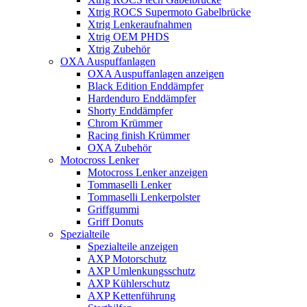
Xtrig ROCS Supermoto Gabelbrücke
Xtrig Lenkeraufnahmen
Xtrig OEM PHDS
Xtrig Zubehör
OXA Auspuffanlagen
OXA Auspuffanlagen anzeigen
Black Edition Enddämpfer
Hardenduro Enddämpfer
Shorty Enddämpfer
Chrom Krümmer
Racing finish Krümmer
OXA Zubehör
Motocross Lenker
Motocross Lenker anzeigen
Tommaselli Lenker
Tommaselli Lenkerpolster
Griffgummi
Griff Donuts
Spezialteile
Spezialteile anzeigen
AXP Motorschutz
AXP Umlenkungsschutz
AXP Kühlerschutz
AXP Kettenführung