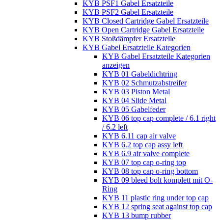
KYB PSF1 Gabel Ersatzteile
KYB PSF2 Gabel Ersatzteile
KYB Closed Cartridge Gabel Ersatzteile
KYB Open Cartridge Gabel Ersatzteile
KYB Stoßdämpfer Ersatzteile
KYB Gabel Ersatzteile Kategorien
KYB Gabel Ersatzteile Kategorien
anzeigen
KYB 01 Gabeldichtring
KYB 02 Schmutzabstreifer
KYB 03 Piston Metal
KYB 04 Slide Metal
KYB 05 Gabelfeder
KYB 06 top cap complete / 6.1 right
/ 6.2 left
KYB 6.11 cap air valve
KYB 6.2 top cap assy left
KYB 6.9 air valve complete
KYB 07 top cap o-ring top
KYB 08 top cap o-ring bottom
KYB 09 bleed bolt komplett mit O-
Ring
KYB 11 plastic ring under top cap
KYB 12 spring seat against top cap
KYB 13 bump rubber