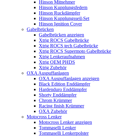
Hinson Mitnehmer
Hinson Kupplungsfedern
Hinson Ruckdämpfer
Hinson Kupplungsseil-Set
Hinson Ignition Cover
Gabelbrücken
Gabelbrücken anzeigen
Xtrig ROCS Gabelbrücke
Xtrig ROCS tech Gabelbrücke
Xtrig ROCS Supermoto Gabelbrücke
Xtrig Lenkeraufnahmen
Xtrig OEM PHDS
Xtrig Zubehör
OXA Auspuffanlagen
OXA Auspuffanlagen anzeigen
Black Edition Enddämpfer
Hardenduro Enddämpfer
Shorty Enddämpfer
Chrom Krümmer
Racing finish Krümmer
OXA Zubehör
Motocross Lenker
Motocross Lenker anzeigen
Tommaselli Lenker
Tommaselli Lenkerpolster